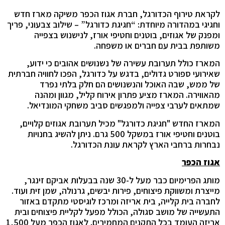
לקראת טירוף הכדורגל, חברת אגוז הכפר משיקה מארז חדש
וחגיגי במהדורה מיוחדת: “חגיגת כדורגל” – שילוב צבעוני, פריך
ומפנק של אגוזים, בוטנים וחטיפי אורז, לנישנוש בצפייה
משותפת בבית עם חברים או משפחה.
המארז כולל תערובת עשירה של נשנושים אהובים כי ידוע,
שאירועי ספורט גדולים, בדגש על כדורגל, הפכו לחוויה חברתית
של ממש, שבה האוכל והנשנושים הם חלק בלתי נפרד
מהאווירה. המארז מציע פתרון אירוח קליל, מגוון ומהנה
שמתאים לערבי צפייה ולמפגשים סביב משחקי המונדיאל.
המארז החדש "חגיגת כדורגל" מכיל תערובת אגוזים קלויים,
בוטנים וחטיפי אורז במשקל 500 גרם. ניתן להשיג בחנויות
נבחרות ברחבי הארץ לקראת עונת הכדורגל.
אגוז הכפר
מותג הפרימיום כבר מעל ל-30 שנה בבעלות אביקם זינגר,
מייצרת ומשווקת פיצוחים, פירות יבשים, גרנולה, שמן זית ועוד.
לחברה בית קלייה, בית אריזה ומרכז לוגיסטי מתקדם באזור
התעשייה של מושב סגולה, הכולל מפעל לקליית פיצוחים ובית
אריזה העומד בכל התקנים המחמירים. לאגוז הכפר מעל 1,500