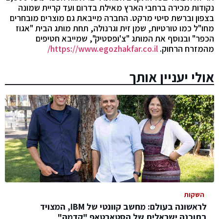
נקודות מכירה ברחבי הארץ מאילת בדרום ועד קריית שמונה
בצפון וברשת סיטי מרקט. החברה מייבאת גם מוצרים מובחרים
מחו"ל כמו טורטיות, שמן זית וגרנולה, תחת מותג הבית "אגוז
הכפר" ובנוסף את המותג "צ'ופסטיק", שמייבא חטיפים
מהמזרח הרחוק.
https://www.egozhakfar.co.il/
אולי יעניין אותך
השקות
לראשונה בעולם: מחשב קוונטי של IBM, המצויד
בתוכנה ישראלית של הסטארטאפ "קדמה"