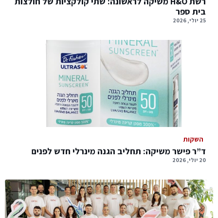
רשת H&O משיקה לראשונה: שתי קולקציות של חולצות
בית ספר
25 יולי, 2026
השקות
ד”ר פישר משיקה: תחליב הגנה מינרלי חדש לפנים
20 יולי, 2026