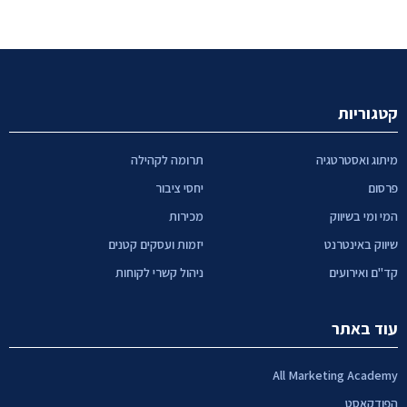
קטגוריות
מיתוג ואסטרטגיה
תרומה לקהילה
פרסום
יחסי ציבור
המי ומי בשיווק
מכירות
שיווק באינטרנט
יזמות ועסקים קטנים
קד"ם ואירועים
ניהול קשרי לקוחות
עוד באתר
All Marketing Academy
הפודקאסט