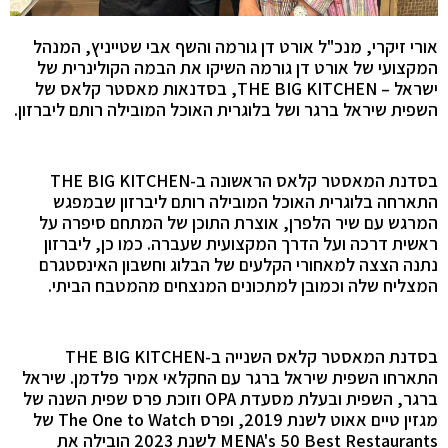
אורי זיקרי, מנכ"ל אורט דן גורמה והשף אבי שטייניץ, המנהל
המקצועי של אורט דן גורמה השיקו את הבמה הקולינרית של
ישראל – THE BIG KITCHEN, בסדנאות מאסטר קלאס של
השפית שיראל ברגר ושל בלוגרית האוכל המובילה רותם ליברזון.
בסדנת המאסטר קלאס הראשונה ב-THE BIG KITCHEN
התארחה בלוגרית האוכל המובילה רותם ליברזון שבמפגש
המרגש עם שיר הלפרן, אוצרת התוכן של המתחם סיפרה על
ראשית דרכה ועל הדרך המקצועית שעברה. כמו כן, ליברזון
נתנה הצצה למאחורי הקלעים של הבלוג וחשבון האינסטגרם
המצליח שלה וכמובן למתכונים המנצחים מהמטבח הביתי.
בסדנת המאסטר קלאס השנייה ב-THE BIG KITCHEN
התארחו השפית שיראל ברגר עם החקלאי אמיר פלדמן. שיראל
ברגר, השפית ובעלת מסעדת OPA וזוכת פרס שפית השנה של
מגזין טיים אאוט לשנת 2019, ופרס The One to Watch של
MENA's 50 Best Restaurants לשנת 2023 הובילה את