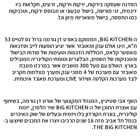
הסדנה שעסקה בירקות, ירקות וירקות, זרעים, חקלאות ביו
דינמית, זני מורשת, בישול טבעוני או מבוסס ירקות, וטכניקות
כמו התססה, בישול משאריות מזון וכו'.
ה-BIG KITCHEN, הממוקם באורט דן גורמה ברח' נס לגויים 53
ת"א, הינו אולם ענק ומאובזר אשר יציע הופעות לייב וסדנאות
מאסטר קלאס, הכוללות הדגמות וטעימות של סודות הבישול
והטכניקות של השפים, הבלוגרים ומומחי הקולינריה המובילים
בארץ. האולם עם מעל 300 מושבים אשר במרכזו מטבח
מאובזר עם מערכת של 4 מסכי ענק ומערך מצלמות תקריב
לצד מערכות הקלטה ושידור LIVE ומערכת סאונד איכותית.
השף אבי שטייניץ, המנהל המקצועי של אורט דן גורמה, בשיתוף
עם אוצרת התוכן של ה-BIG KITCHEN שיר הלפרן, יזמת
קולינרית, בוגרת הקורדון בלו ויזמית ובעלים של שוק האיכרים
בנמל תל אביב מזה 16 שנים הרכיבו ויצרו את התכנים שיוצעו ב-
THE BIG KITCHEN.