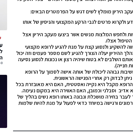
קב היריון מומלץ לשים דגש על הפרמטרים הבאים:
 ולקרוא פרטים לגבי הרקע המקצועי והניסיון של אותו
ות ולחפש המלצות מנשים אשר ביצעו מעקב היריון אצל
ע
הטיפול אצלו.
עס
ווה להשקיע ולנסוע קצת על מנת להגיע לרופא מקצועי
ל
לך ההיריון יעלה הצורך להגיע לשם מספר פעמים וזה יכול
הג
ותם השלבים לא בטוח שיהיה רצון או נכונות לנסוע נסיעה
30 יולי, 
 חנייה).
חשיבות גבוהה ליכולת של אותה אישה לסמוך על הרופא
ניתן לבדוק רק אחרי הפגישה הראשונית.
רופא מקבל היא נקייה ואסטטית, האם היא מאובזרת בכל
 אדיב וסבלני וכמובן, האם האווירה היא במקום נעימה.
לעבר בחירה מושכלת ונבונה באותו רופא נשים בהליך של
רמונים ורגישה במיוחד כדאי לפעול על מנת להיות שלמות