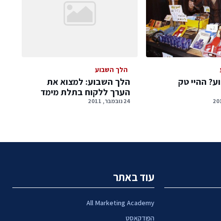
הלך השבוע
ע? ההיי טק
הלך השבוע: למצוא את
הערך ללקוח בתלת מימד
24 נובמבר, 2011
עוד באתר
All Marketing Academy
הפודקאסט