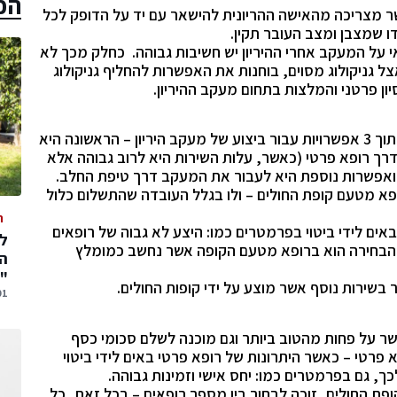
הכ
שר מצריכה מהאישה ההריונית להישאר עם יד על הדופק לכל
ו שמצבן ומצב העובר תקין.
 על המעקב אחרי ההיריון יש חשיבות גבוהה. כחלק מכך לא
ל גניקולוג מסוים, בוחנות את האפשרות להחליף גניקולוג
ון פרטני והמלצות בתחום מעקב ההיריון.
באופן כללי כל אישה בהיריון תוכלו לבחור מאחת מתוך 3 אפשרויות עבור ביצוע של מעקב היריון – הראשונה היא
רך רופא פרטי (כאשר, עלות השירות היא לרוב גבוהה אלא
) ואפשרות נוספת היא לעבור את המעקב דרך טיפת החלב.
א מטעם קופת החולים – ולו בגלל העובדה שהתשלום כלול
ה
באים לידי ביטוי בפרמטרים כמו: היצע לא גבוה של רופאים
ם הבחירה הוא ברופא מטעם הקופה אשר נחשב כמומלץ
המ
"
 בשירות נוסף אשר מוצע על ידי קופות החולים.
01 אוגוסט,
ר על פחות מהטוב ביותר וגם מוכנה לשלם סכומי כסף
פרטי – כאשר היתרונות של רופא פרטי באים לידי ביטוי
, גם בפרמטרים כמו: יחס אישי וזמינות גבוהה.
פת החולים, זוכה לבחור בין מספר רופאים – בכל זאת, כל