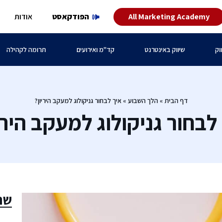
All Marketing Academy
הפודקאסט
אודות
וק
שיווק באינטרנט
קד"מ ואירועים
תרומה לקהילה
דף הבית
»
הלך השבוע
»
איך לבחור גניקולוג למעקב היריון?
לבחור גניקולוג למעקב הירי
שת