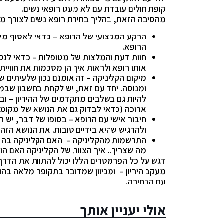
קופת חולים עובדת עם לא מעט רופאי נשים.
מהסיבה הזאת, בהליך בחירת רופא נשים לצורך מע
הרקע המקצועי של הרופא – כדאי לאסוף מידע
הרופא.
חוות דעת והמלצות של מטופלות – כדאי לנס
אותו רופא ולראות איך הן מסכמות את חוויית 
מיקום הקליניקה – זה אומנם נכון שלעיתים ש
ומנוסה. יחד עם זאת, יש לקחת בחשבון שבמה
להיות גם בשלבים מתקדמים של ההיריון – ובא
ארוכה (כדאי לבדוק גם את הנושא של מקומות
חיבור אישי עם הרופא – בסופו של דבר, יש 
ולהרגיש שהיא בידיים טובות. את הנושא הזה 
התרשמות מהקליניקה – האם הקליניקה בה ה
מה שצריך.. איך הצוות של הקליניקה האם הוא
דגש על כל הפרמטרים הללו יכול להתוות את הדרך 
מעקב היריון – ומכיוון שמדובר בתקופה מלאה בהו
עם הבחירה.
אולי יעניין אותך