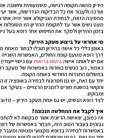
היריון מהווה תקופה רגישה, משמעותית וחשובה א
אורכה ולעבור את כל הבדיקות הנדרשות, אשר יעיד
מהסיבה הזאת, לבחירת הגניקולוג אשר יהיה אחראי
מעט נשים אשר עד לתקופת ההיריון היו מטופלות אצ
בזמן ההיריון ולמקד את החיפוש אחר רופא בעל ניסי
מי אחראי על ביצוע מעקב היריון?
דרך רופא מטעם קופת החולים, האפשרות השנייה ד
אם יש לאותה אישה
ביטוח בריאות
עם כיסוי ייעודי
כאמור, רוב הנשים בוחרות באפשרות של מעקב רופ
בתשלום החברות החודשי באותה הקופה.
יחד עם זאת, יש גם חסרונות לבחירה באופציה זו ה
והקושי בהשגת תורים לזמנים הרצויים – בעיקר א
ומבוקש.
לצד רופא הנשים, יש גם אחת מעקב היריון – מדובר
איך לקבל את ההחלטה הנכונה?
אז כמובן, שאישה הריונית אשר מבקשת לא להתפש
גבוהים בעבור הטוב הזה, תבחר באפשרות של רופא 
באפשרות לבחירה ברופא מקצועי ומנוסה ומעבר לכך
יחד עם זאת, גם מי שבוחרת להגיע לרופא מטעם קו