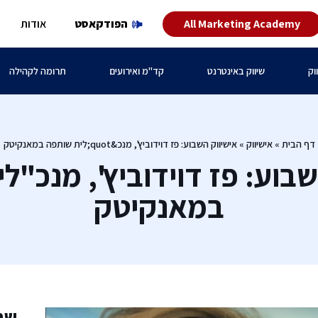
All Marketing Academy
הפודקאסט
אודות
וק
שיווק באינטרנט
קד"מ ואירועים
תרומה לקהילה
דף הבית
»
אישיווק
»
אישיווק השבוע: פז דוידוביץ', מנכ&quot;לית שותפה במאנקיטק
שבוע: פז דוידוביץ', מנכ"ל
במאנקיטק
שת