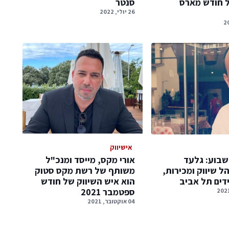
ל חודש מארס
סנטר
26 יולי, 2022
אישיווק
שבוע: גלעד
אורי מקס, מייסד ומנכ"ל
הל שיווק ומכירות,
משותף של רשת מקס סטוק
דים תל אביב
הוא איש השיווק של חודש
ספטמבר 2021
04 אוקטובר, 2021