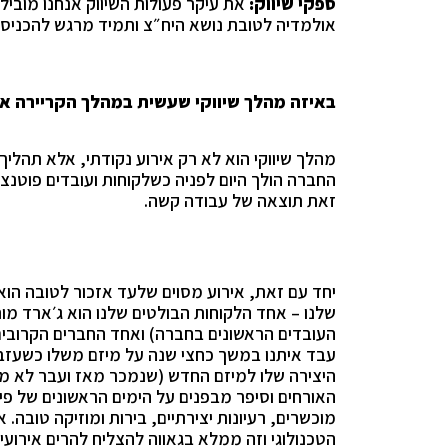
ספקי שיווק:
את עיקר פעולות השיווק אנחנו מוביל
אולמדיה לטובת נושא היח״צ ותמיד מרגש להכניס ל
באיזה מהלך שיווקי שעשית במהלך הקריירה א
מהלך שיווקי הוא לא רק אירוע נקודתי, אלא תה
החברה הולך היום לפניה כשלקוחות ועובדים פוטנציא
זאת תוצאה של עבודה קשה.
יחד עם זאת, אירוע מסוים שלעד אזכור לטובה הו
שלנו – אחד הלקוחות הבולטים שלנו הוא ג׳ארד מו
העובדים הראשונים בחברה) ואחד החברים הקרובים
עבד איתנו במשך כחצי שנה על מיזם משלו כשעזב א
היצירה שלו למיזם החדש (שנמכר מאז ועבר לא מע
האורחים וסיפר מבפנים על הימים הראשונים של פי
מוכשרים, רעיונות יצירתיים, בירות ומוזיקה טובה. 
הטכנולוגי וזה ממלא בגאווה להצליח להרים אירו