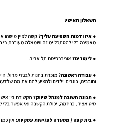
השאלון האישי:
איזו דמות השפיעה עליך?
קש
ה לציין מישהו 
●
מאמינה בלי להסתכל ימינה ושמאלה מעוררת בי ה
לימודים?
אונ
יברסיטת תל אביב.
●
עבודה ראשונה
? מוכרת בחנות לבגדי מחול
. הי
●
וחובבים, בוגרים וילדים ולהציע להם את מה שלדעתי
תכונה חשובה למנהל שיווק?
תקשורת בין אישי
●
סיטואציה, כריזמה, יכולת הקשבה ואי אפשר בלי יצ
בית קפה / מסעדה לפגישות עסקיות:
אין כמו
●