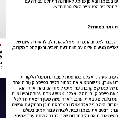
ים בעצמנו ובאופן פנימי. לאחרונה התחלנו עבודה עם
תהליכים הפנימיים האלו גורם חדש.
ת גאה במיוחד?
ליך שנבנה לאט ובהתמדה. ממלא את הלב לראות שהשם של
ע
ליים מגיעים אלינו עם חוות דעת חיובית ורצון להכיר מקרוב,
עס
ל
הג
30 יולי, 
א ערב שעשינו אצלנו במרפסת לעובדים ומעגל הלקוחות
רגנשטרן, מי שהמציא את כפתור הלייק בפייסבוק (והיה אחד
 של מארק צוקרברג עוד מימי לימודיהם בהרווארד. הוא
ת פייסבוק, הייתה לו אצלנו ממש עמדת עבודה והיינו צוות
ט גלגולים). באותו ערב, ג׳ארד עשה מעין הרצאת טד לכל
יסבוק. היה כיף לאגד אצלנו במרפסת תוכן מרתק עם אנשים
אנחנו רואים את עצמנו כבית ליצירה עבור יזמים בעולם
עים שמאגדים את כל התרבות שלנו כחברה ולתת ערך אמיתי