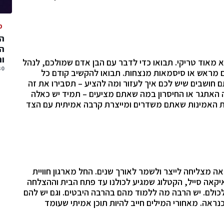
מ
המ
המ
ו
א מאוד טריקי. תבואו כדי לדבר עם הבן אדם שמולכם, לנהל
30 יולי, 
ם מראש או סיסמאות מנצחות. תבואו להקשיב קודם כל
חושבים שיש לכם איך לעזור ומה להציע – תסבירו את זה
 האתגר או החיסרון במה שאתם מציעים – תמיד יש כאלה
ת האמינות שאתם משדרים ומייצרת קרבה אמיתית עם הצד
 מצליחה לייצר ולשמר לאורך שנים. החל מארגון חוויית
אה סייל, הקטלוג שמגיע לכולנו עד פתח הבית וההצלחה
לם. יש הרבה מה ללמוד מהם בהרבה היבטים. וגם יש להם
 כנראה. מאחורי המילים חייב להיות תוכן אמיתי שעומד