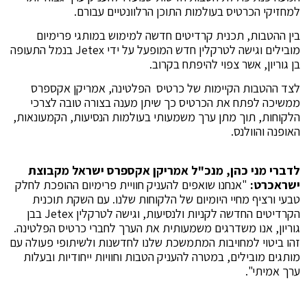
למחזיקי הכרטיס בעולמות התוכן הרלוונטיים עבורם.
בין ההטבות, תכנית קרדיטים חדשה למימוש במותגי פרימיום
מובילים וגישה לטרקלין חדש המופעל על ידי Jetex בנמל התעופה
בן גוריון, אשר צפוי להיפתח בקרוב.
לצד ההטבות הקיימות של כרטיס הפלטינה, אמריקן אקספרס
ממשיכה לפתח את הכרטיס כך שיתן מענה בצורה טובה לצרכי
הלקוחות, תוך מתן ערך משמעותי בעולמות הנסיעות, הקמעונאות,
האופנה והוולנס.
לדברי מני כהן, מנכ"ל אמריקן אקספרס ישראל מקבוצת
ישראכרט:
"אנחנו שואפים להעניק חוויית פרימיום ההופכת לחלק
טבעי ורציף מחיי היומיום של הלקוחות שלנו. עם השקת תוכנית
הקרדיטים החדשה לקניות ולנסיעות, וגישה לטרקלין Jetex בבן
גוריון, אנו משדרגים משמעותית את הערך לחברי כרטיס הפלטינה.
זהו ביטוי למחויבות המתמשכת שלנו לחדשנות ולשיתופי פעולה עם
מותגים מובילים, במטרה להעניק הטבות וחוויות ייחודיות ובעלות
ערך אמיתי".