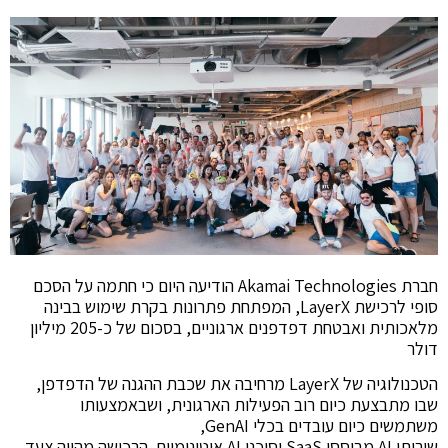
חברת Akamai Technologies ‏הודיעה היום כי חתמה על הסכם
סופי לרכישת LayerX, המפתחת פתרונות בקרת שימוש בבינה
מלאכותית ואבטחת דפדפנים ארגוניים, בסכום של כ-205 מיליון
דולר
הטכנולוגיה של LayerX מרחיבה את שכבת ההגנה של הדפדפן,
שבו מתבצעת כיום רוב הפעילות הארגונית, ושבאמצעותו
משתמשים כיום עובדים בכלי GenAI,
שירותי AI מבוססי SaaS וסוכני AI אוטונומיים. הרכישה מהווה צעד