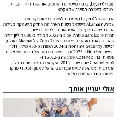
עובדי LayerX, בהם המייסדים השותפים אור אשד ודוד ויסברוד,
יצטרפו לחטיבת הסייבר של אקמאי.
הרכישה של LayerX מצטרפת לשורת רכישות קודמות
שביצעה Akamai בישראל בשנים האחרונות כחלק מהעמקת פעילות
הסייבר שלה בארץ. בין העסקאות הבולטות: רכישת
חברת Guardicore מתל אביב ב-2021 תמורת כ-600 מיליון דולר,
שהפכה לאחד מעוגני פעילות ה-Zero Trust של Akamai בעולם;
רכישת Noname Security ב-2024 תמורת כ-450 מיליון דולר;
רכישת NeoSec ב 2023 וכן רכישות קודמות של חברות ישראליות
נוספות, בהן Cotendo שנרכשה ב-2012 ר ו-
ChameleonX שנרכשה ב-2019. אקמאי נמצאת כיום בתהליך
התרחבות וממשיכה לגייס עובדים בישראל למגוון תפקידי מחקר
ופיתוח, מוצר ואבטחת מידע.
אולי יעניין אותך