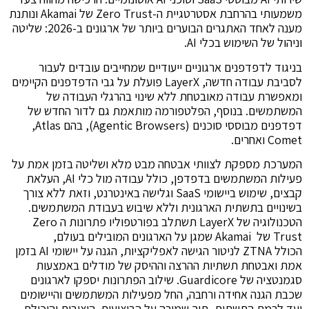
משמעותי בהרחבת אסטרטגיית ה-Zero Trust של Akamai ונותנת
מענה לאחד האתגרים הבוערים ביותר של ארגונים ב-2026: שליטה
וניהול של השימוש בכלי AI.
בניגוד לדפדפנים ארגוניים ייעודיים שמחייבים עובדים לעבור
לסביבת עבודה חדשה, LayerX פועלת על גבי הדפדפנים הקיימים
ומאפשרת עבודה מאובטחת ללא שינוי בהרגלי העבודה של
המשתמשים. בנוסף, הפלטפורמה מותאמת גם לדור החדש של
דפדפנים מבוססי סוכנים (Agentic Browsers), בהם Atlas,
המערכת מספקת לצוותי אבטחה מבט מלא ושליטה בזמן אמת על
פעילות המשתמשים בדפדפן, כולל עבודה מול כלי AI, העלאת
קבצים, שימוש ביישומי SaaS וגלישה באינטרנט, וזאת ללא צורך
בשינויים בתשתית הארגונית וללא שיבוש בעבודת המשתמשים.
הטכנולוגיה של LayerX תשתלב בפורטפוליו פתרונות ה Zero
Trust של Akamai שמגן על הארגונים המובילים בעולם,
הכולל ZTNA לניטור הגישה לאפליקציות, הגנה על יישומי AI בזמן
אמת ואבטחת תשתיות ההרצה וההיסק של מודלים באמצעות
סגמנטציה של Guardicore. שילוב הפתרונות יספקו לארגונים
שכבת הגנה אחידה ורחבה, החל מפעילות המשתמשים והיישומים
ועד לרמת התשתית, תוך שמירה על הביצועים, היציבות והיכולת