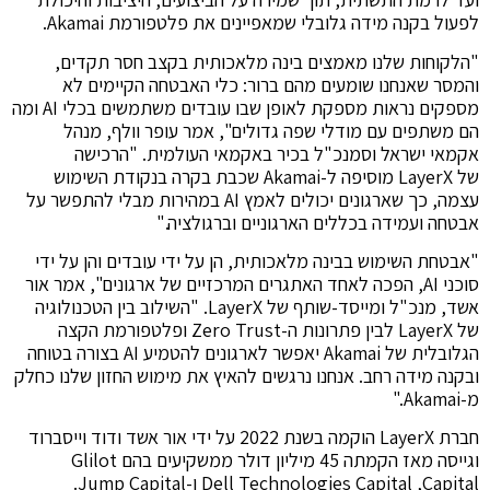
לפעול בקנה מידה גלובלי שמאפיינים את פלטפורמת Akamai.
"הלקוחות שלנו מאמצים בינה מלאכותית בקצב חסר תקדים,
והמסר שאנחנו שומעים מהם ברור: כלי האבטחה הקיימים לא
מספקים נראות מספקת לאופן שבו עובדים משתמשים בכלי AI ומה
הם משתפים עם מודלי שפה גדולים", אמר עופר וולף, מנהל
אקמאי ישראל וסמנכ"ל בכיר באקמאי העולמית. "הרכישה
של LayerX מוסיפה ל-Akamai שכבת בקרה בנקודת השימוש
עצמה, כך שארגונים יכולים לאמץ AI במהירות מבלי להתפשר על
אבטחה ועמידה בכללים הארגוניים וברגולציה."
"אבטחת השימוש בבינה מלאכותית, הן על ידי עובדים והן על ידי
סוכני AI, הפכה לאחד האתגרים המרכזיים של ארגונים", אמר אור
אשד, מנכ"ל ומייסד-שותף של LayerX. "השילוב בין הטכנולוגיה
של LayerX לבין פתרונות ה-Zero Trust ופלטפורמת הקצה
הגלובלית של Akamai יאפשר לארגונים להטמיע AI בצורה בטוחה
ובקנה מידה רחב. אנחנו נרגשים להאיץ את מימוש החזון שלנו כחלק
מ-Akamai."
חברת LayerX הוקמה בשנת 2022 על ידי אור אשד ודוד וייסברוד
וגייסה מאז הקמתה 45 מיליון דולר ממשקיעים בהם Glilot
Capital, ‏Dell Technologies Capital ו-Jump Capital.