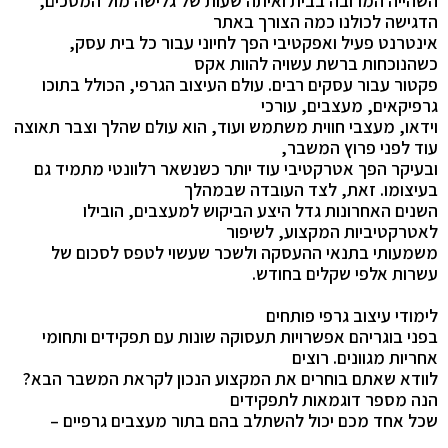
השהייה המרובה בבית ואיתה שעות של גלישה מול המסכים,
הדגישה לכולנו כמה הצורך באתר
אינטרנט פעיל ואפקטיבי הפך לחיוני עבור כל בית עסק,
כשהנוכחות ברשת עשויה להוות אקס
פקטור עבור עסקים רבים. עולם העיצוב הגרפי, הכולל בתוכו
גרפיקאים, מעצבים, עורכי
וידאו, מעצבי חווית משתמש ועוד, הוא עולם שהלך וצבר תאוצה
עוד לפני פרוץ המשבר,
ובעיקר הפך אטרקטיבי עוד יותר כשנשאר רלוונטי מתמיד גם
בעיצומו. זאת, לצד העובדה שבמהלך
השנים האחרונות גדל היצע הביקוש למעצבים, הובילו
לאטרקטיביות המקצוע, לשיפור
משמעותי בתנאי ההעסקה ולשכר שעשוי לטפס לסכום של
עשרות אלפי שקלים בחודש.
לימודי עיצוב גרפי פותחים
בפני בוגריהם אפשרויות תעסוקה שונות עם תפקידים ותחומי
אחריות מגוונים. רוצים
לוודא שאתם בוחרים את המקצוע הנכון לקראת המשבר הבא?
הנה מספר דוגמאות לתפקידים
שכל אחד מכם יכול להשתלב בהם בתור מעצבים גרפיים –