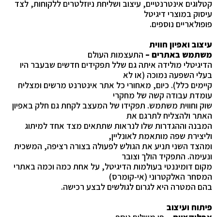
קטלוגים אינטרנטיים, עיצוב ושליחת ניוזלטרים ללקוחות, לצד
עיסוק במוצרי דיגיטל
פופולאריים נוספים.
עיצוב ואפיון חווית
משתמש באתרים –
התעצמות העולם
הדיגיטלי מולידה איתה גם שלל תפקידים חדשים שבעבר היו
בעלי השפעה נמוכה (או לא
קיימים כלל). כיום, מאחורי כל אתר אינטרנט מרשים ומצליח
עומדת עבודה קשה של מחקרי
שוק וחווית משתמש. תפקידו של המעצב לקחת גם חלק באפיון
האתר ולהצליח לתרגם את
המבנה וההגדרות שלו לנראות שתתאים מצד אחד למיתוג
וליצירת שפה מותאמת לאונליין,
ומהצד השני תניע את הגולש לפעולה בצורה רציפה, המשכית
ונעימה. התפקיד הולך וצובר
מקום דומיננטי בעולמות הדיגיטל, על אחת כמה וכמה באתרי
המסחר האלקטרוני (אי-קומרס)
בהם המטרה היא לגרום לגולשים לבצע רכישה.
פיתוח ועיצוב