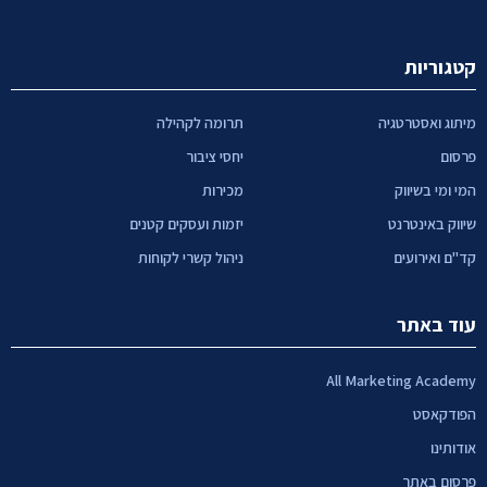
קטגוריות
מיתוג ואסטרטגיה
תרומה לקהילה
פרסום
יחסי ציבור
המי ומי בשיווק
מכירות
שיווק באינטרנט
יזמות ועסקים קטנים
קד"ם ואירועים
ניהול קשרי לקוחות
עוד באתר
All Marketing Academy
הפודקאסט
אודותינו
פרסום באתר