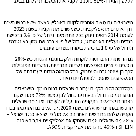
לטלפון הנייד ו-51% מוכנים לקבל את המשכורת שלהם בביט.
הישראלים גם מאוד אוהבים לקנות באונליין כאשר 87% רכשו השנה
דרך אתרים או אפליקציות. כשמשווים את הקניות בשנת 2023
לעומת 2014 רואים זינוק בכל התחומים: גידול של פי 2.6 ברכישת
בגדים ונעליים באינטרנט, גידול של פי 3 ברכישת מזון באינטרנט
וגידול של פי 1.8 ברכישת ביטוח ומוצרים פיננסים.
גם הרשתות החברתיות לוקחות חלק בחגיגת הקניות כש-28%
רוכשים מוצרים באמצעות רשתות חברתיות. הרשתות המובילות
לכך הן אינסטגרם ופייסבוק, ככל הנראה הודות לעבודתם של
המשפיענים שהפכו לפופולריים מאוד.
במלחמה הפכו הקניות עבור הישראלים לכוח תומך. הישראלים
הביעו תמיכה גדולה באתרים כחול לבן כאשר 72% אמרו שקנו
באתרים ישראלים בתקופה הזו, עלייה לעומת 51% מהישראלים
שרכשו באתרים ישראלים בשנת 2020. ישראלים גם השתמשו בכוח
הקנייה שלהם בחודשים האחרונים אל מול מי שיצאו כנגד ישראל –
56% מהישראלים אמרו שמחקו את אפליקציית אתר האופנה
SHEIN ו-46% מחקו את אפליקציית ASOS.