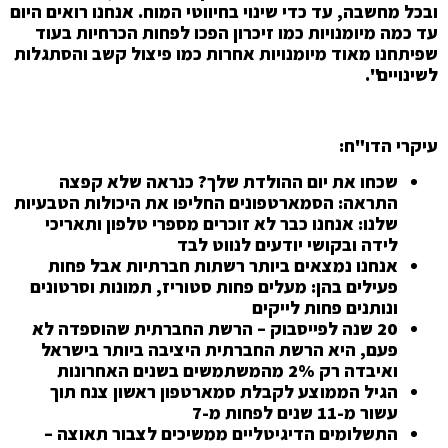
ובכל מחשבה, עד כדי שינוי בחיווטי המוח. אנחנו רואים היום
עד כמה מיומנויות כמו זיכרון הפכו לפחות הכרחיות בעוד
שפיתחנו מאוד מיומנויות אחרות כמו פיצול קשב והסתגלות
לשינויים".
עיקרי הדו"ח:
שכחו את יום ההולדת שלך? כנראה שלא קפצה
התראה: הסמארטפונים החליפו את היכולות הטבעיות
שלנו: אנחנו כבר לא זוכרים מספרי טלפון ותאריכי
לידה ובקושי יודעים לנווט לבד
אנחנו נמצאים ביותר רשתות חברתיות אבל פחות
פעילים בהן: מעלים פחות סטוריז, תמונות וסרטונים
ונותנים פחות לייקים
20 שנה לפייסבוק – הרשת החברתית שהוספדה לא
פעם, היא הרשת החברתית היציבה ביותר בישראל
ואיבדה רק 2% מהמשתמשים בשנים האחרונות
הגיל הממוצע לקבלת סמארטפון ראשון צנח תוך
עשור מ-11 שנים לפחות מ-7
התשלומים הדיגיטליים ממשיכים לצבור תאוצה –