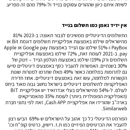
לשיחה איתם כיוון שההורים עסוקים בנייד ול-79% מהם זה מפריע.
אין ידיד נאמן כמו תשלום בנייד
התשלומים הדיגיטליים ממשיכים לצבור תאוצה: ב-2023 81%
מהישראלים שילמו באמצעות אפליקציית תשלומים דוגמת Bit או
PayBox ו-51% שילמו עם הנייד באמצעות Google pay או Apple
pay. ב-2021 לעומת זאת, 72% שילמו באמצעות אפליקציית
תשלומים ורק 19%! שילמו באמצעות הטלפון הנייד – זינוק של
30% בשנתיים. האפשרות להעביר כסף באמצעים דיגיטליים סייעו
גם לתרומות במלחמה כאשר 49% מאלו שתרמו למטרות שונות
הקשורות למלחמה, עשו זאת באמצעים דיגיטליים. אחוז חדירת
האפליקציות לתשלומים דיגיטליים בישראל נחשב גבוה מאוד ביחס
לעולם. ל-54% מהישראלים בעלי אנדרואיד יש אפליקציית BIT
(האפליקציה הפופולרית ביותר) לעומת 35% מהאמריקאים
בארה"ב שהורידו את אפליקציית Cash APP, זאת לפי נתוני חברת
Similarweb.
הפורמט הדיגיטלי כל כך אהוב על הישראלים ש-69% הביעו רצון
להעביר את הכרטיסים הפיזיים כמו ת.ז. רישיון, כרטיס קופ"ח וכו'