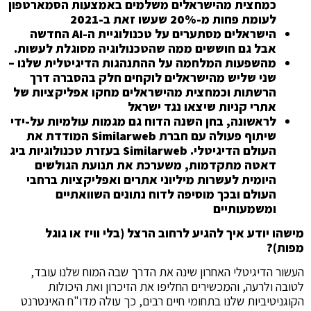
כמחצית מהישראלים משלמים באמצעות הסמארטפון
לעומת פחות מ-20% שעשו זאת ב-2021
הישראלים מסתערים על טכנולוגיית ה-AI החדשה
אבל גם חוששים ממה שהטכנולוגיה מסוגלת לעשות.
מהשפעות המלחמה על ההתנהגות הדיגיטלית שלנו –
שני שליש מהישראלים לוקחים חלק בהסברה דרך
הרשתות וכמחצית מהישראלים מחקו אפליקציות של
אתרי קניות שיצאו נגד ישראל
לראשונה, בחן השנה הדוח גם מגמות עולמיות על-ידי
שיתוף פעולה עם חברת Similarweb המודדת את
העולם הדיגיטלי. Similarweb בעזרת טכנולוגיות ביג
דאטה מתקדמות, משערכת את תנועת הגולשים
היומית לעשרות מיליוני אתרים ואפליקציות ברחבי
העולם ובכך מוסיפה לדוח נתונים השוואתיים
ומשמעותיים
מישהו יודע איך להגיע לרחוב הרצל (בלי וויז או גוגל
מפות)?
העשור הדיגיטלי האחרון שינה את הדרך שבה המוח שלנו עובד,
לטובה ולרעה, והמכשירים החליפו את הזיכרון ואת היכולות
הקוגניטיביות שלנו בתחומי חיים רבים, כך עולה מדו"ח האינטרנט