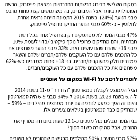
במקום השלישי בדירוג הרשתות החברתיות נמצאת פייסבוק, הרשת
הפופולרית ביותר אצל המבוגרים, בה משתמשים קצת פחות מרבע
מבני הנוער (24%). בשנת 2015 התמונה הייתה נראית אחרת
לחלוטין – כ-60% מבני הנוער החזיקו פרופיל פייסבוק.
47% מבני הנוער לא מסתפקים רק בפרופיל אחד בכל רשת
חברתית, והם מחזיקים פרופיל נוסף פיקטיבי/בדוי לעומת 10%
מבני 18+ שהודו שהם עושים זאת. 33% מבני הנוער משתפים את
כל התכנים שלהם עם כל העוקבים שלהם/חברים שלהם והשאר
ממדרים חלק מהעוקבים/חברים. בני 18+ פחות ממדרים כש-62%
משתפים את כל התכנים שלהם עם כל העוקבים/חברים.
לומדים לרכוב על Wi-Fi במקום על אופניים
הגיל הממוצע לקבלת סמארטפון "הדרדר" מ-11 בשנת 2014
ל-6.7 בשנת 2023. בשנת 2014 ל-34% מבני 6-9 היה סמארטפון
והיום זה הפך כמעט לנורמה עם יותר ממחצית מהילדים – 59% –
שמחזיקים כבר סמארטפון בגילאים צעירים אלו.
בני הנוער מבלים מול מסכים כ-12.1 שעות ביום וזה מטריף את
ההורים, אבל מה קורה כשזה הפוך?
57% מבני הנוער ו-50% מהילדים מרגישים שההורים לא קשובים