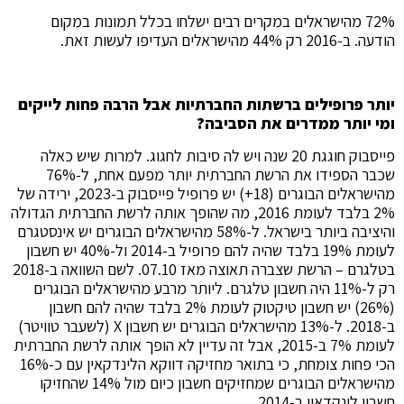
72% מהישראלים במקרים רבים ישלחו בכלל תמונות במקום
הודעה. ב-2016 רק 44% מהישראלים העדיפו לעשות זאת.
יותר פרופילים ברשתות החברתיות אבל הרבה פחות לייקים
ומי יותר ממדרים את הסביבה?
פייסבוק חוגגת 20 שנה ויש לה סיבות לחגוג.
למרות שיש כאלה
שכבר הספידו את הרשת החברתית יותר מפעם אחת, ל-76%
מהישראלים הבוגרים (18+) יש פרופיל פייסבוק ב-2023, ירידה של
2% בלבד לעומת 2016, מה שהופך אותה לרשת החברתית הגדולה
והיציבה ביותר בישראל. ל-58% מהישראלים הבוגרים יש אינסטגרם
לעומת 19% בלבד שהיה להם פרופיל ב-2014 ול-40% יש חשבון
בטלגרם – הרשת שצברה תאוצה מאז 07.10. לשם השוואה ב-2018
רק ל-11% היה חשבון טלגרם. ליותר מרבע מהישראלים הבוגרים
(26%) יש חשבון טיקטוק לעומת 2% בלבד שהיה להם חשבון
ב-2018. ל-13% מהישראלים הבוגרים יש חשבון X (לשעבר טוויטר)
לעומת 7% ב-2015, אבל זה עדיין לא הופך אותה לרשת החברתית
הכי פחות צומחת, כי בתואר מחזיקה דווקא הלינדקאין עם כ-16%
מהישראלים הבוגרים שמחזיקים חשבון כיום מול 14% שהחזיקו
חשבון לינקדאין ב-2014.