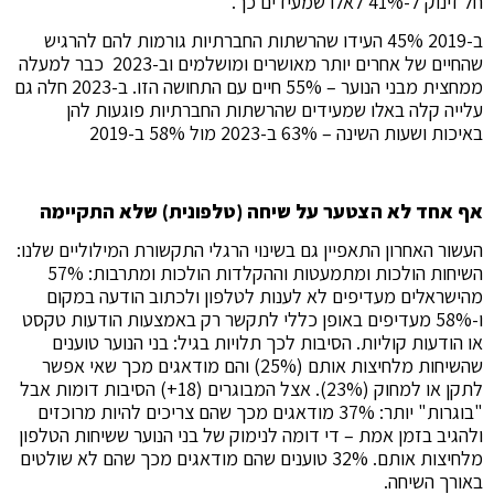
חל זינוק ל-41% לאלו שמעידים כך.
ב-2019 45% העידו שהרשתות החברתיות גורמות להם להרגיש
שהחיים של אחרים יותר מאושרים ומושלמים וב-2023 כבר למעלה
ממחצית מבני הנוער – 55% חיים עם התחושה הזו. ב-2023 חלה גם
עלייה קלה באלו שמעידים שהרשתות החברתיות פוגעות להן
באיכות ושעות השינה – 63% ב-2023 מול 58% ב-2019
אף אחד לא הצטער על שיחה (טלפונית) שלא התקיימה
העשור האחרון התאפיין גם בשינוי הרגלי התקשורת המילוליים שלנו:
השיחות הולכות ומתמעטות וההקלדות הולכות ומתרבות: 57%
מהישראלים מעדיפים לא לענות לטלפון ולכתוב הודעה במקום
ו-58% מעדיפים באופן כללי לתקשר רק באמצעות הודעות טקסט
או הודעות קוליות. הסיבות לכך תלויות בגיל: בני הנוער טוענים
שהשיחות מלחיצות אותם (25%) והם מודאגים מכך שאי אפשר
לתקן או למחוק (23%). אצל המבוגרים (18+) הסיבות דומות אבל
"בוגרות" יותר: 37% מודאגים מכך שהם צריכים להיות מרוכזים
ולהגיב בזמן אמת – די דומה לנימוק של בני הנוער ששיחות הטלפון
מלחיצות אותם. 32% טוענים שהם מודאגים מכך שהם לא שולטים
באורך השיחה.