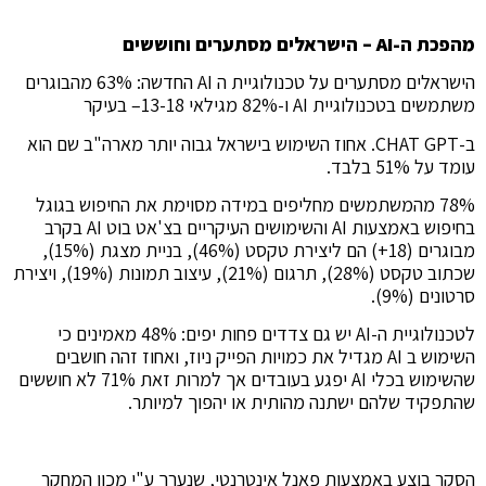
מהפכת ה-AI – הישראלים מסתערים וחוששים
הישראלים מסתערים על טכנולוגיית ה AI החדשה: 63% מהבוגרים
משתמשים בטכנולוגיית AI ו-82% מגילאי 13-18– בעיקר
ב-CHAT GPT. אחוז השימוש בישראל גבוה יותר מארה"ב שם הוא
עומד על 51% בלבד.
78% מהמשתמשים מחליפים במידה מסוימת את החיפוש בגוגל
בחיפוש באמצעות AI והשימושים העיקריים בצ'אט בוט AI בקרב
מבוגרים (18+) הם ליצירת טקסט (46%), בניית מצגת (15%),
שכתוב טקסט (28%), תרגום (21%), עיצוב תמונות (19%), ויצירת
סרטונים (9%).
לטכנולוגיית ה-AI יש גם צדדים פחות יפים: 48% מאמינים כי
השימוש ב AI מגדיל את כמויות הפייק ניוז, ואחוז זהה חושבים
שהשימוש בכלי AI יפגע בעובדים אך למרות זאת 71% לא חוששים
שהתפקיד שלהם ישתנה מהותית או יהפוך למיותר.
הסקר בוצע באמצעות פאנל אינטרנטי, שנערך ע"י מכון המחקר