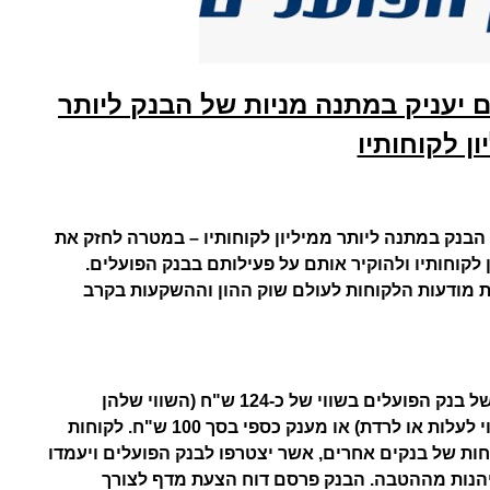
 יעניק במתנה מניות של הבנק ליותר
ון לקוחותיו
הבנק במתנה ליותר ממיליון לקוחותיו – במטרה לחזק את
 לקוחותיו ולהוקיר אותם על פעילותם בבנק הפועלים.
ת מודעות הלקוחות לעולם שוק ההון וההשקעות בקרב
לקוחות של הבנק יוכלו לבחור בין קבלת 2 מניות של בנק הפועלים בשווי של כ-124 ש"ח (השווי שלהן
בבורסה נכון לסוף יום 21.8.25 – שער המניה עשוי לעלות או לרדת) או מענק כספי בסך 100 ש"ח. לקוחות
ות של בנקים אחרים, אשר יצטרפו לבנק הפועלים ויעמדו
יהיו זכאים גם הם ליהנות מההטבה. הבנק פרסם דוח הצעת מדף לצורך