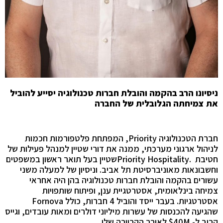
ניסיונו הרב בהקמה והובלת חברות טכנולוגיה יסייע להוביל
את צמיחתה הגלובלית של החברה
חברת הטכנולוגיה Priority, המפתחת פלטפורמות חכמות
לניהול ארגוני מערכתי, ממנה את דורי שטיין למנהל פעילות של
חטיבת .Priority Hospitalityשטיין בעל תואר ראשון במשפטים
וחשבונאות מאוניברסיטת תל אביב. וניסיון של למעלה משני
עשורים בהקמה והובלת חברות טכנולוגיה בהן היה אחראי
צמיחה בינלאומית, אסטרטגיית ענן, ופיתוח שותפויות
אסטרטגיות. בעבר ייסד והוביל 4 חברות, כולל Fornova
שהגיעה להכנסות של עשרות מיליוני דולרים ומאות עובדים, וגייס
קרוב ל- $40M לאורך הקריירה שלו.