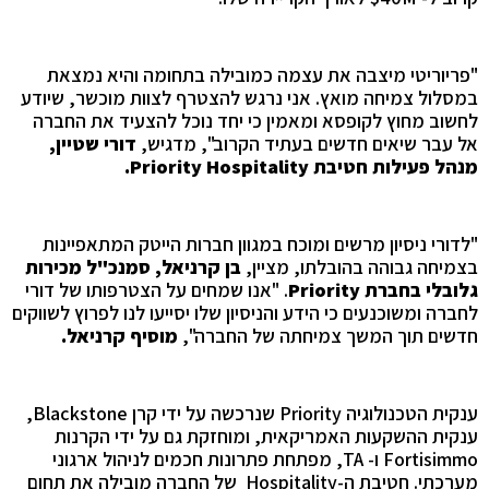
"פריוריטי מיצבה את עצמה כמובילה בתחומה והיא נמצאת
במסלול צמיחה מואץ. אני נרגש להצטרף לצוות מוכשר, שיודע
לחשוב מחוץ לקופסא ומאמין כי יחד נוכל להצעיד את החברה
אל עבר שיאים חדשים בעתיד הקרוב", מדגיש,
דורי שטיין,
מנהל פעילות חטיבת
Priority Hospitality
.
"לדורי ניסיון מרשים ומוכח במגוון חברות הייטק המתאפיינות
בצמיחה גבוהה בהובלתו, מציין,
בן קרניאל, סמנכ"ל מכירות
גלובלי בחברת
Priority
. "אנו שמחים על הצטרפותו של דורי
לחברה ומשוכנעים כי הידע והניסיון שלו יסייעו לנו לפרוץ לשווקים
חדשים תוך המשך צמיחתה של החברה",
מוסיף קרניאל.
ענקית הטכנולוגיה Priority שנרכשה על ידי קרן Blackstone,
ענקית ההשקעות האמריקאית, ומוחזקת גם על ידי הקרנות
Fortisimmo ו- TA, מפתחת פתרונות חכמים לניהול ארגוני
מערכתי. חטיבת ה-Hospitality של החברה מובילה את תחום