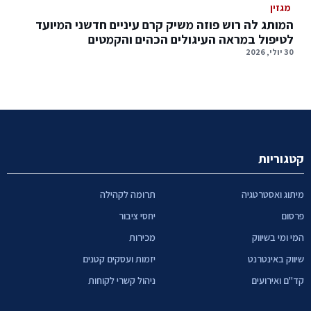
מגזין
המותג לה רוש פוזה משיק קרם עיניים חדשני המיועד
לטיפול במראה העיגולים הכהים והקמטים
30 יולי, 2026
קטגוריות
מיתוג ואסטרטגיה
תרומה לקהילה
פרסום
יחסי ציבור
המי ומי בשיווק
מכירות
שיווק באינטרנט
יזמות ועסקים קטנים
קד"ם ואירועים
ניהול קשרי לקוחות