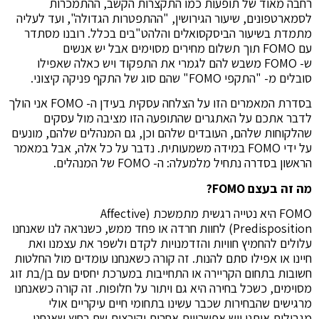
רחבה מאוד של תופעות כמו התקצרות הקשב, ההתמכרות
לסמארטפונים, שיעור הגירושין, "ההתפטרות הגדולה", ועד לעליה
מתמדת בשיעור הביסקסואלים והלהט"בים בכלל. רובנו מסתדר
עם FOMO תוך תשלום מחירים מסוימים אבל יש אנשים
ש- FOMO משבש להם לגמרי את התפקוד ויש כאלה שאפילו
סובלים מ- "התקפי FOMO" שהם סוג של התקף פניקה קיצוני.
בסדרת המאמרים הזו על הצלחה עסקית בעידן ה- FOMO אני הולך
לדבר אתכם על האתגרים שהתופעה הזו מציבה מול עסקים
שהלקוחות שלהם, העובדים שלהם וכן, גם המנהלים שלהם, מונעים
על ידי FOMO במידה משמעותית. נדבר על כל אלה, אבל במאמר
הראשון בסדרה נתחיל מלמעלה: ה- FOMO של המנהלים.
מה זה בעצם
FOMO
?
FOMO היא נטייה רגשית מתמשכת (Affective
Predisposition) לחוות חרדה או פחד ממש, כשנראה לנו שאנחנו
עלולים להחמיץ חוויות והזדמנויות לקדם ולשפר את עצמנו ואת
חיינו או אפילו סתם להנות. זה קורה כשאנחנו עומדים מול החלטות
חשובות בתחום הקריירה או התחייבות במערכת יחסים עם בן/בת זוג
מסוימים, כשכל בחירה היא גם ויתור על חלופות. זה קורה כשאנחנו
מרגישים שהבחירות שכבר עשינו בתחומי חיים עיקריים אולי
מגבילות אותנו ויש אפשרויות אחרות וקורצות שם בחוץ שאנחנו