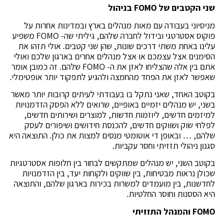
שני הקטבים של
FOMO
בניהול
מניסיוני בעבודה עם מאות מנהלים בארץ ובמדינות אחרות על
פוקוס אסטרטגי ובידול לחברה שלהם, גיליתי שה- FOMO משפיע
עלינו באחת משתי דרכים שונות, שהן שני קטבים. אולי תזהו את
הסימנים אצל עצמכם או אצל מנהלים אחרים בארגון שלכם ואולי
אתם בין אלה שהצליחו לאזן את ה- FOMO שלהם. זה כמובן אומר
שאפשר לאזן את הפחד מהחמצה ולהגיע לתפקוד יותר אופטימלי.
בקוטב האחד, שאני נתקל בו בעבודתי לעיתים קרובות יותר מאשר
בשני, יש מנהלים יזמיים באופיים, שרואים ללא הפסק הזדמנויות
למיזמים חדשים, ליוזמות חדשות, למוצרים ושירותים חדשים,
לפלחי שוק ושווקים חדשים, להכנסת חידושים ושיפורים לעסק
שלהם, … ובאופן די אוטומטי מנסים למצות את כולן. התוצאה היא
סגנון ניהולי תזזיתי וחסר עקביות.
בקוטב השני, יש מנהלים שמתקשים לבחור בין חלופות אסטרטגיות
שכולן נראות מבטיחות, בין שווקים ולקוחות יעד, בין הזדמנויות
לחדשנות, בין מועמדים למשרות בכירות בארגון שלהם, והתוצאה
היא הססנות וחוסר החלטיות.
FOMO
והמנהל התזזיתי