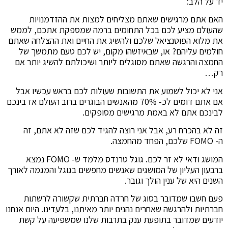
יד על הלב:
האם אתם מרגישים שאתם מצליחים למצות את ההזדמנויות
שהעולם מציע לכם בכל התחומים ברמה שמספקת אתכם, לממש
את מלוא הפוטנציאל שלכם ולהשיג את החיים ואת ההצלחה שאתם
חולמים עליהם? או, שבאיזשהו מקום, יש לכם טעם מתמשך של
החמצה והרגשה שאתם מסוגלים ליותר ושיכולתם להשיג יותר אם
רק…
אני לא יכול לשמוע את התשובות שעולות לכם בראש עכשיו אבל
אם אתם דומים לכ- 70% מהאנשים הבוגרים ברוב העולם אז בינכם
לבינכם אתם לא באמת מרגישים מסופקים.
זה לא בהכרח רע, אבל אני רוצה להגיד לכם שזה לא אתם, זה
ה- FOMO שלכם, הפחד מהחמצה.
המושג ודאי לא זר לכם. גוגל טרנדס מלמד ש- FOMO נמצא
ברבעון העליון של המושגים שאנשים מחפשים בגוגל והמגמה לאורך
השנים היא של ענין הולך וגובר.
פעם חשבו שמדובר בסוג של חרדה חברתית שקשורה לרשתות
חברתיות ולהרגשה שאחרים נהנים יותר מאיתנו, בלעדינו. היום אנחנו
יודעים שמדובר בתופעת ענק בתרבות שלנו שמשפיעה על קשת