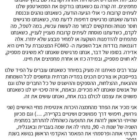
מחמיצים. זה קורה גם כשאנחנו בודקים את הסמארטפון שלנו
לעיתים קרובות כי אולי הגיעה הודעה, כשאנחנו נוהגים ונכנסת
הודעה שאנחנו מרגישים דחיפות לדעת מהי, כשאנחנו מרגישים
חוסר מנוחה ומתקשים לבחור מה לעשות עכשיו, במה לטפל, מה
לקדם, כשדעתנו מוסחת לעיתים קרובות מעניין לעניין, כשאנחנו
מתפתים להזדמנות השקעה או למחיר מבצע שלא יחזרו. אלה
דוגמאות בודדות אבל השפעת ה- FOMO המצטברת על חיינו היא
אדירה. בסופו של דבר, אנחנו מרגישים שאנחנו לא משיגים מספיק,
לא חווים מספיק, ובמידה כזו או אחרת מחמיצים את חיינו.
עבור רבים מאיתנו זה מעיק במיוחד כשאנחנו עוברים על הפיד שלנו
בפייסבוק או צורכים תכנים במדיה חברתית ונחשפים לכל השמחות
וההנאות, ההצלחות, ההספקים וההישגים של כל החברים שלנו וגם
של אנשים שאנחנו לא מכירים. ובאמת, איזה סיכוי יש לנו כשאנחנו
משווים את עצמנו לכולם בבת אחת, ואנחנו עושים את זה.
אני מכיר את הפחד מהחמצה היכרות אינטימית מחיי האישיים (שני
גירושין, חיפושי דרך ממושכים ושינויים בקריירה, …) וגם מכיוון
שהייתי הראשון לזהות את התופעה כשהחלה להתרחב במחצית
השניה של שנות ה- 90, נתתי לה את שמה בעברית ובאנגלית,
חקרתי אותה ופרסמתי את המאמר האקדמי הראשון בנושא בשנת
2001.