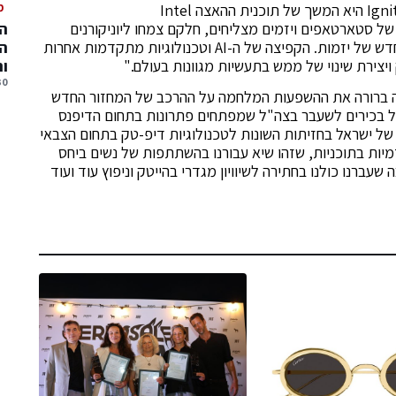
מ
אלון ליבוביץ', מנכ"ל איגנייט דיפטק: "Ignite DeepTech היא המשך של תוכנית ההאצה Intel
Microsoft for שהניבו דורות של סטארטאפים ויזמים מצליחים, חלקם צמחו ליוניקורנים
המ
ואחרים ביצעו אקזיטים מרשימים וכבר עברו למחזור חדש של יזמות. הקפיצה של ה-AI וטכנולוגיות מתקדמות אחרות
המ
ויצירת שינוי של ממש בתעשיות מגוונות בעולם."
ו
30 יולי, 
בצורה ברורה את ההשפעות המלחמה על ההרכב של המחזור החדש
 בכירים לשעבר בצה"ל שמפתחים פתרונות בתחום הדיפנס
של ישראל בחזיתות השונות לטכנולוגיות דיפ-טק בתחום הצבאי
מיות בתוכניות, שזהו שיא עבורנו בהשתתפות של נשים ביחס
ברנו כולנו בחתירה לשיוויון מגדרי בהייטק וניפוץ עוד ועוד