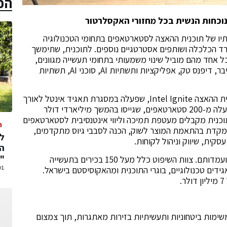
הכ
נוכחות הנשית בכל מחזורי האקסלרטור
I פותח את מחזור הסתיו של תוכנית ההאצה לסטארטאפים בתחומי הטכנולוגיה
ד הכלכלה ושותפים אסטרטגיים נוספים. לתוכנית, שתימשך
אחד מהם מוביל שינוי משמעותי בתחומי תעשייה מגוונים,
תוך שימוש בכלים טכנולוגיים מתקדמים בתחומי הסייבר, דיפנס טק, אפליקציות ותשתיות AI, סוכני AI, תשתיות
האקסלרטור Ignite DeepTech הוא המשך של תוכנית ההאצה Intel Ignite, שפעלה במסגרת תאגיד אינטל לאורך
חמש שנים בישראל, אירופה וארה"ב. השתתפו בה למעלה מ-200 סטארטאפים, שגייסו בהמשך מיליארדי דולר
כנית מקבלים מעטפת תמיכה וליווי אינטנסיבית לסטארטאפים
ה
מקדת בהתאמת המוצר לשוק, הכנה לסבבי גיוס מתקדמים,
קית, שיווק וניהול לקוחות.
המ
"
הסטארטאפים נבחרו מתוך 239 חברות שהגישו את מועמדותם. צוות השיפוט כלל מעל 150 בכירים בתעשייה
01 אוגוסט,
ים טכנולוגיים, בוגרי התוכנית ומהאקוסיסטם בישראל.
שימות ביטחוניות ותעשיתיות בזירות מאתגרות, תוך צמצום