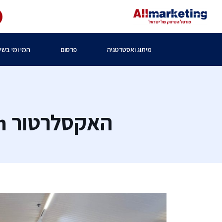
מיתוג ואסטרטגיה
פרסום
המי ומי בשיו
האקסלרטור Ignite DeepTech פותח את מחזור הסתיו