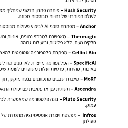
הסיכון לבני אדם.
Hush Security
–
פיתחה פתרון חדשני שמחליף מפ
לעולם המודרני של זהויות מבוססות מכונה.
Anchor
– מפתחת סוכני AI לביצוע פעולות מבוססות דפדפן באופן אוטומטי
Thermagix
– מאפשרת למרכזי נתונים, אוניות ותע
חלקים נעים, ללא פליטות וביעילות גבוהה.
Cellint Bio
–
מפתחת פלטפורמה אוטומטית להאצת מחקרים ביולוג
SpecificAI
– הפלטפורמה מייצרת לארגונים מודלים
באיכות, מהירות, פרטיות ועלות משופרים לעומת שימוש ב
MoRF
–
מייצרת שבבים מתכווננים בנפח מוקטן, תוך 
Ascendra
–
תשתית ענן אדפטיבית עם יכולת התאמה
–
Pluto Security
עמוק.
Infros
– מפשטת ויוצרת אופטימיזציה מתמדת של תש
פעולתן.