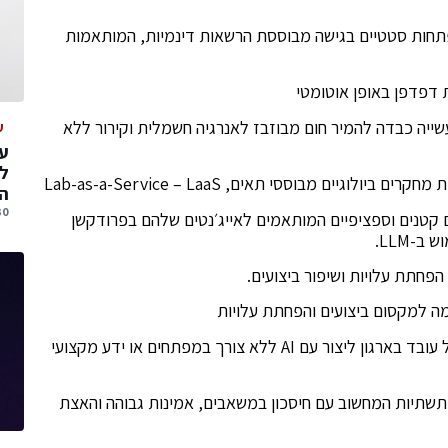
תחות סטטיים בגישה מבוססת הרשאות דינמיות, המותאמות
שייה כבדה להמיר חום מבוזבז לאנרגיה חשמלית וקירור ללא
ע
עס
ל
יים מבוססי תאים, Lab-as-a-Service – LaaS
הג
30 יולי, 
 קטנים וספציפיים המותאמים לאייג׳נטים שלהם בפרודקשן
-LLM.
הפחתת עלויות ושיפור ביצועים.
 למקסום ביצועים והפחתת עלויות
בונה פלטפורמה שמאפשרת לכל עובד בארגון ליצור עם AI ללא צורך במפתחים או ידע מקצועי
תיות המחשוב עם חיסכון במשאבים, אמינות גבוהה והאצת