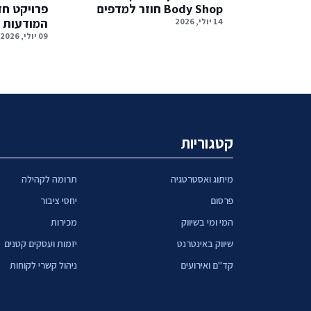
Body Shop חוזר למדפים
פרויקט ח
המודעות 
14 יולי, 2026
09 יולי, 2026
קטגוריות
מיתוג ואסטרטגיה
תרומה לקהילה
פרסום
יחסי ציבור
המי ומי בשיווק
מכירות
שיווק באינטרנט
יזמות ועסקים קטנים
קד"ם ואירועים
ניהול קשרי לקוחות