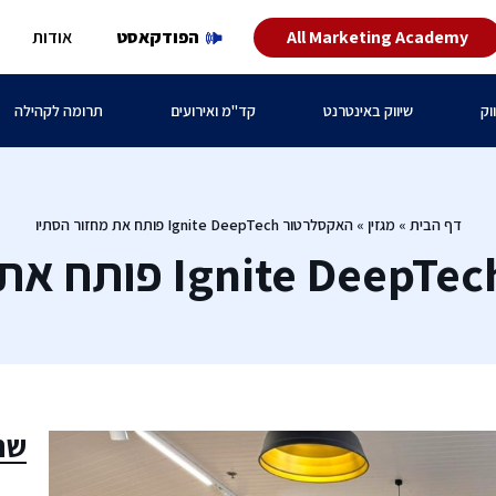
All Marketing Academy
הפודקאסט
אודות
וק
שיווק באינטרנט
קד"מ ואירועים
תרומה לקהילה
דף הבית
»
מגזין
»
האקסלרטור Ignite DeepTech פותח את מחזור הסתיו
שת