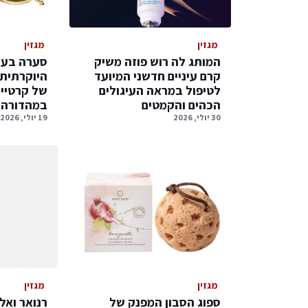
מגזין
מגזין
המותג לה רוש פוזה משיק
סערה בעו
קרם עיניים חדשני המיועד
היוקרתית
לטיפול במראה העיגולים
של קרטיי
הכהים והקמטים
במהדורה נ
30 יולי, 2026
19 יולי, 2026
מגזין
מגזין
ספוג הסבון המפנק של
רנואר ואלו