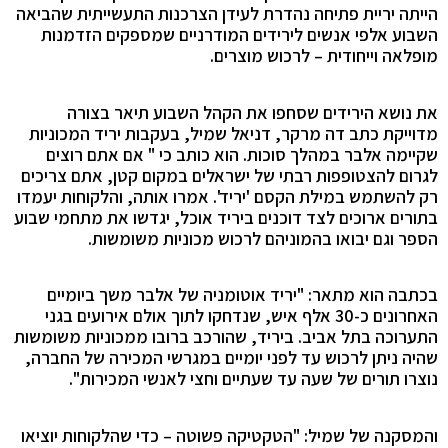
הייתה יריית פתיחה נהדרת לעידן הצרכנות התעשייתית שהביאה
השבוע אלפי אנשים לירידים המודרניים
שמספקים הזדמנות
מופלאה וייחודית – לרכוש מוצרים.
את נושא הירידים שסחפו את הקהל השבוע תיאר בצורה
מדוייקת כתב דה מרקר,
דניאל שמיל, בעקבות יריד המכוניות
שקיימה אלבר במהלך סוכות. הוא כותב כי "
אם אתם רוצים
לגרום להצטופפות רבתי של ישראלים במקום קטן, אתם צריכים
רק להשתמש במילת הקסם 'יריד'. אמרו אותה, והלקוחות יעמדו
בתורים ארוכים לצד דוכנים ביריד אוכל, יגדשו את מתחמי שבוע
הספר וגם יבואו בהמוניהם לרכוש מכוניות משומשות
.
בכתבה הוא מתאר: "יריד אוטומניה של אלבר משך ביומיים
האחרונים כ-30 אלף איש, שנדחקו לתוך אולם אירועים בגני
התערוכה בתל אביב. ביריד, שהורכב ברובו ממכוניות משומשות
שהיה ניתן לרכוש עד לפני יומיים במגרשי המכירה של החברה,
נוצרו תורים של שעה עד שעתיים וחצי לאנשי המכירות
"
.
והמסקנה של שמיל:
"הטקטיקה פשוטה – כדי שהלקוחות יוציאו