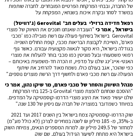
של החברה, ובבתי המרקחת הפרטיים המובחרים.
לחברה שותפות
במשרד לסחר ובקרת איכות בשנחאי, המפקחת על
רפאל חדידה ברזילי בעלים חב' Gerovital (ג'רוויטל)
בישראל , אמר כ
י
"העובדה שאנחנו חונכים את השיווק של מוצרי
Gerovital בישראל בשיתוף פעולה עם רשת מובילה כמו 'מכבי
פארם', השייכת לקבוצת הבריאות מכבי, קופת החולים השנייה
בגודלה בישראל, היא מקור לגאווה מקצועית עבורנו. כאשר גוף
רפואי משמעותי ובעל מוניטין כמו מכבי בוחר להעלות את מוצרי
האנטי-אייג'ינג שלנו על מדפיו, זו הכרה חד-משמעית באיכותם –
כפי שהוכר, אגב בעולם כולו. נשמח מאוד להרחיב את שיתוף
הפעולה עם רשת מכבי פארם ולחשוף דרך הרשת מוצרים נוספים."
מנהל השיווק והסחר של מכבי פארם, מר שיקו נהון, אמר כי
"ההסכם שנחתם להפצת מוצרי Grovital ב-125 בתי המרקחת
שלנו יעשיר מאוד את היצע מוצרי הדרמו-קוסמטיקה על המדפים.
במיוחד כשמדובר במוצריה של חברה עם ניסיון של 130 שנה."
שוק הדרמו-קוסמטיקה
צמח בישראל בין השנים 2017 ועד 2021
ב-35%, מ- 185 מיליון ₪ לשנה במחירים לצרכן (לא כולל
מע"מ)
למחזור של
249.5
מיליון ₪
.
למרות המספרים הנאים, צמיחת השוק
בישראל היא מתחת לשיעור הגידול בעולם, שם
שוק