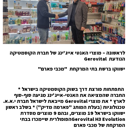
לראשונה – מוצרי האנטי אייג'ינג של חברת הקוסמטיקה
הנודעת Gerovital
ישווקו ברשת בתי המרקחת "מכבי פארם"
התפתחות פורצת דרך בשוק הקוסמטיקה בישראל *
החברה שהמציאה את האנטי-אייג'ינג מגיעה סוף-סוף
לארץ * את מוצרי Gerovital מייבאת לישראל חברת י.א.א.
טכנולוגיות (בעלת המותג "פארמה מדיק") * בשלב ראשון
ישווקו בישראל 19 מוצרים, ובהם 9 מוצרים מסדרת
Gerovital H3
Evolutionהפופולרית שיימכרו בבתי
המרקחת של מכבי פארם