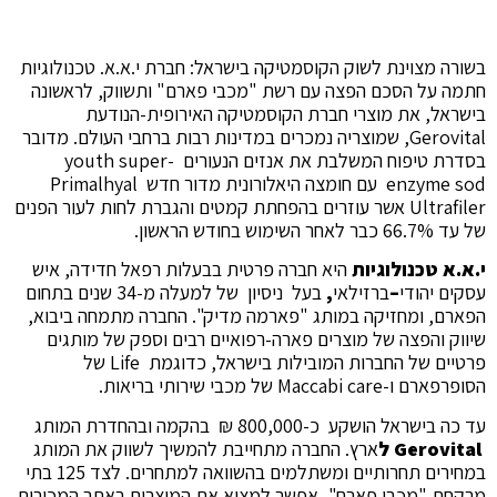
בשורה מצוינת לשוק הקוסמטיקה בישראל: חברת י.א.א. טכנולוגיות
חתמה על הסכם הפצה עם רשת "מכבי פארם" ותשווק, לראשונה
בישראל, את מוצרי חברת הקוסמטיקה האירופית-הנודעת
Gerovital, שמוצריה נמכרים במדינות רבות ברחבי העולם.
מדובר
בסדרת טיפוח המשלבת את אנזים הנעורים youth super-
enzyme sod עם חומצה היאלורונית מדור חדש Primalhyal
Ultrafiler אשר עוזרים בהפחתת קמטים והגברת לחות לעור הפנים
של עד 66.7% כבר לאחר השימוש בחודש הראשון.
י.א.א טכנולוגיות
היא חברה פרטית בבעלות רפאל חדידה, איש
עסקים יהודי
–
ברזילאי
,
בעל ניסיון של למעלה מ-34 שנים בתחום
הפארם, ומחזיקה במותג "פארמה מדיק". החברה מתמחה ביבוא,
שיווק והפצה של מוצרים פארה-רפואיים רבים וספק של מותגים
פרטיים של החברות המובילות בישראל, כדוגמת Life של
הסופרפארם ו-Maccabi care של מכבי שירותי בריאות.
עד כה בישראל הושקע כ-800,000 ₪ בהקמה
ובהחדרת המותג
Gerovital ל
ארץ. החברה מתחייבת להמשיך לשווק את המותג
במחירים תחרותיים ומשתלמים בהשוואה למתחרים. לצד 125 בתי
מרקחת "מכבי פארם", אפשר למצוא את המוצרים באתר המכירות