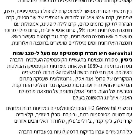
קוסמטיקה והם מכילים חומרים פעילים לתוצאות מובטחות.
בין תכשירי הסדרה אפשר למצוא: קרם לטיפול בקמטי עיניים, מצח,
שפתיים, קרם אנטי אייג'ינג לחידוש אינטנסיבי של עור הפנים, קרם
הבהרה לתיקון כתמים כהים, קרם לילה ליפטינג, אמפולות עם
חומצה היאלורונית ריכוז 5%, סרום אנטי אייג'ינג, סרום מילוי מרוכז
מועשר ב-6% חומצה היאלורונית, קרם נגד קמטים מעושר ב3%
חומצה היאלורונית ומים מיסלריים מועשרים בחומצה היאלורונית.
Gerovital היא חברת קוסמטיקה עם מעל ל-130 שנות
ניסיון
, מסורת ומצוינות בתעשיית הקוסמטיקה העולמית. החברה
נוסדה ברומניה ב-1889 והיא אחת מיצרניות הקוסמטיקה הבולטות
באירופה. את תהילתה רכשה Gerovital הודות לתכשיריה
המקוריים של
פרופ’ אנה אסלן,
גרונטולוגית שעסקה בתחום
הגריאטריה והייתה ידועה בזכות מאבקה נגד תהליכי ההזדקנות
הטבעית של העור
. פרופ' אסלן חתומה על המצאת פורמולת
האנטי-אייג’ינג הראשונה בעולם
תכשירי H3 Gerovital הפכו לפופולאריים במדינות רבות ומזוהים
עם דמויות מפורסמות רבות, וביניהם: מרלן דיטריך, קלאודיה
קרדינלה, ג’קי קנדי, צ’רלי צ’פלין, סלוודור דאלי ורבים אחרים
כל התכשירים עברו בדיקות דרמטולוגיות במעבדות החברה