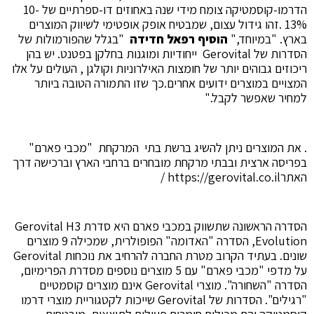
הדרמו-קוסמטיקה צומח מידי שנה באחוזים דו-ספרתיים של 10-
13% .
זהו גידול עצום, שמבטיח אופק אופטימי לשיווק המוצרים
בארץ. "במיוחד,"
הוסיף רפאל חדידה
"בגלל שהפורמולות של
הסדרות של Gerovital ייחודיות ומוגנות בחלקן בפטנט. יש בהן
ריכוזים גבוהים יותר של חומצות האילרוניות וקולגן ,
העולים על אלו
המצויים במוצרים ידועים אחרים.
כך שזו התמורה הטובה ביותר
למחיר שאפשר לקבל."
.
את המוצרים ניתן להשיג ברשת בתי המרקחת "מכבי פארם"
בפריסה ארצית ובבתי מרקחת מובחרים ברחבי הארץ וברכישה דרך
האתר
https://gerovital.co.il /
הסדרה הראשונה שתשווק במכבי פארם היא סדרת
Gerovital H3
Evolution
, הסדרה "האדומה" הפופולרית, שמכילה 9 מוצרים
שונים. בעתיד הקרוב מטרת החברה להרחיב את נוכחות
Gerovital
על מדפי "מכבי פארם" עם 5 מוצרים נוספים מסדרת הפרימיום,
הסדרה "השחורה". מוצרי Gerovital אינם מוצרים קוסמטיים
"רגילים". הסדרות של Gerovital שייכות לקטגוריית מוצרי דרמו