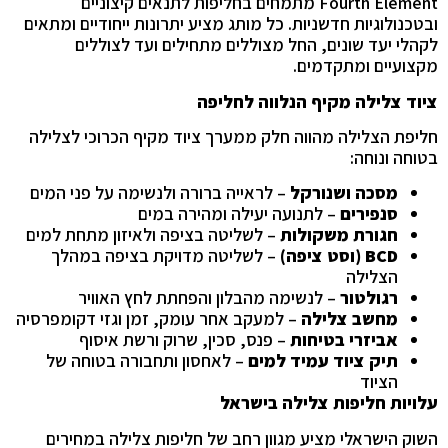
Fourth Element מתמחים בחליפות לתנאים קיצוניים
ובטכנולוגיות חדשניות. כל מותג מציע יתרונות ייחודיים ומתאים
לקהלי יעד שונים, החל מצוללים מתחילים ועד לצוללים
מקצועיים ומתקדמים.
ציוד צלילה מקיף הנלווה לחליפה
חליפת הצלילה מהווה חלק ממערך ציוד מקיף הכרוכי לצלילה
בטוחה ונוחה:
מסכה ושנורקל
– לראייה ברורה ולנשימה על פני המים
סנפירים
– לתנועה יעילה ומהירה במים
חגורת משקולות
– לשליטה בציפה ולאיזון מתחת למים
BCD (
וסט ציפה
)
– לשליטה מדויקת בציפה במהלך
הצלילה
רגולטור
– לנשימה מהבלון והפחתת לחץ האוויר
מחשב צלילה
– למעקב אחר עומק, זמן וגזי דקומפרסיה
אביזרי בטיחות
– פנס, סכין, שרוק ורשת איסוף
תיק ציוד עמיד למים
– לאחסון ותחבורה בטוחה של
הציוד
עלויות חליפות צלילה בישראל
השוק הישראלי מציע מגוון רחב של חליפות צלילה במחירים