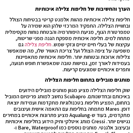
הערך והחשיבות של חליפות צלילה איכותיות
חליפות צלילה איכותיות מהוות אלמנט קריטי בבטיחות הצולל
ובחוויית הצלילה. התפקיד המרכזי שלהן הוא שמירה על
טמפרטורת הגוף, מניעת היפותרמיה והבטחת נוחות מקסימלית
מתחת למים. חליפה איכותית מספקת הגנה מפני שריטות,
עקיצות של בעלי חיים ימיים ונזקי שמש.
חליפת צלילה
גם
משפיעה על ציפה הצולל ועל צריכת האוויר שלו, מה שמאפשר
צלילות ארוכות ובטוחות יותר. חליפות איכותיות מתאפיינות
בעמידות לאורך זמן, גמישות טובה שמאפשרת חופש תנועה,
ותפרים איכותיים שמונעים קריעות.
מותגים מובילים בתחום חליפות הצלילה
שוק חליפות הצלילה מציע מגוון מותגים מובילים הידועים
באיכותם ובחדשנותם. Scubapro נחשב למותג פרימיום המוביל
בתחום, המציע חליפות בטכנולוגיות מתקדמות ועמידות יוצאת
דופן. Mares מתמחה בחליפות עם התאמה אישית ועיצובים
מתקדמים, בעוד ש-Aqualung מציע פתרונות איכותיים במחירים
נגישים יותר. Cressi מותג איטלקי ותיק הידוע בחליפות איכותיות
ובעיצוב אלגנטי. מותגים נוספים כמו Bare, Waterproof ו-