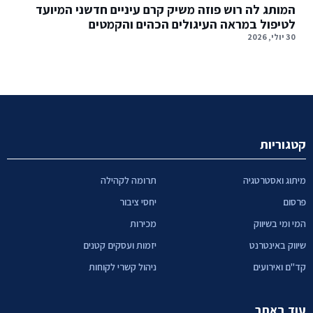
המותג לה רוש פוזה משיק קרם עיניים חדשני המיועד
לטיפול במראה העיגולים הכהים והקמטים
30 יולי, 2026
קטגוריות
מיתוג ואסטרטגיה
תרומה לקהילה
פרסום
יחסי ציבור
המי ומי בשיווק
מכירות
שיווק באינטרנט
יזמות ועסקים קטנים
קד"ם ואירועים
ניהול קשרי לקוחות
עוד באתר