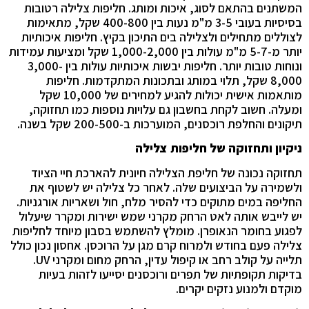
המשתנים בהתאם לסוג, איכות ומותג. חליפות צלילה רטובות
בסיסיות בעובי 3-5 מ"מ נעות בין 400-800 שקל, מתאימות
לצוללים מתחילים ולצלילה בים התיכון בקיץ. חליפות איכותיות
יותר מ-5-7 מ"מ עולות בין 1,000-2,000 שקל ומציעות עמידות
ונוחות טובות יותר. חליפות יבשות איכותיות עולות בין 3,000-
8,000 שקל, תלוי במותג ובתכונות המתקדמות. חליפות
מותאמות אישית יכולות להגיע למחירים של 10,000 שקל
ומעלה. חשוב לקחת בחשבון גם עלויות נוספות כמו תחזוקה,
תיקונים והחלפת רוכסנים, המוערכות ב-200-500 שקל בשנה.
ניקיון ותחזוקה של חליפות צלילה
תחזוקה נכונה של חליפת הצלילה חיונית להארכת חיי הציוד
ולשמירה על הביצועים שלה. לאחר כל צלילה יש לשטוף את
החליפה במים מתוקים כדי להסיר מלח, חול ושאריות אורגניות.
יש לייבש אותה לאט הרחק מקרני שמש ישירות ומקרר שיעלול
לפגוע בחומר הנאופרן. מומלץ להשתמש בסבון מיוחד לחליפות
צלילה פעם בחודש ולמרוח קרם מגן על הרוכסן. אחסון נכון כולל
תלייה על קולב רחב או קיפול עדין, הרחק מחום ומקרני UV.
בדיקות תקופתיות של תפרים ורוכסנים יסייעו לזהות בעיות
מוקדם ולמנוע נזקים יקרים.