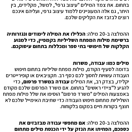
בתחום. את צמד המילים "עיצוב גרפי", למשל, מקלידים, בין
היתר, גם אלה המעוניינים
ללמוד
עיצוב גרפי, ועליהם אינכם
רוצים לבזבז את הקליקים שלכם.
ההמלצה ב-20 מילה:
הכלילו את המילה לימודים ונגזרותיה
ברשימת מילות המפתח השליליות בקמפיין, כדי למנוע
הקלקות של חיפושי בתי ספר ומכללות בתחום עיסוקכם.
מילים כמו: עבודה, משרות
בדומה לסעיף הקודם, מילות מפתח שליליות בתחום חיפוש
העבודה עשויות לחסוך לכם כסף רב. תקציבאים או קופירייטרים
יקלידו, בצדק רב, את המילים
עבודה במשרד פרסום,
כדי
להגיע ל"ציידי ראשים" בתחום. אם משרד הפרסום שלכם מקודם
באמצעות המילים "משרד פרסום" הוסיפו את שלל מילות מפתח
השליליות מתחום חיפוש העבודה כדי שתיבת האימייל שלכם לא
תוצף בקורות חיים במקום בלקוחות.
ההמלצה ב-20 מילה:
אם
מחפשי עבודה מבזבזים את
כספכם, הפחיתו את הנזק על ידי הכנסת מילים מתחום