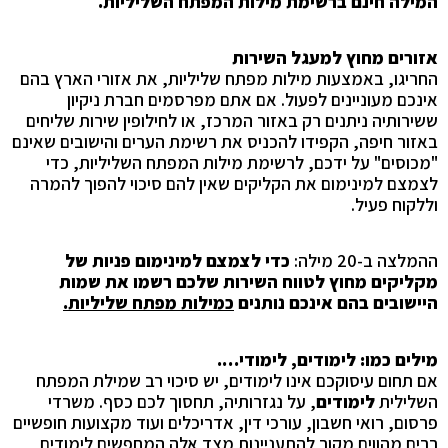
המילה חינם ברשימת מילות המפתח השליליות.
אזורים מחוץ למעגל השירות
החריגו, באמצעות מילות מפתח שליליות, את אזורי הארץ בהם
אינכם מעוניינים לפעול. אם אתם מפרסמים חברת ניקיון
ששירותיה ניתנים רק באזור המרכז, או לחילופין שירות שליחים
באזור חיפה, הקפידו להכניס את רשימת הערים והישובים שאינם
"מכוסים" על ידכם, לרשימת מילות המפתח השליליות, כדי
לצמצם למינימום את הקליקים שאין להם סיכוי להפוך להמרה
וללקוח פעיל.
ההמלצה ב-20 מילה:
כדי לצמצם למינימום פניות של
מקליקים מחוץ לטווח השירות שלכם רשמו את שמות
היישובים בהם אינכם נותנים
כמילות מפתח שליליות.
מילים כמו: לימודים, לימודי….
אם תחום עיסוקכם אינו לימודים, יש סיכוי רב שמילת המפתח
השלילית
לימודים
, על נגזרותיה, תחסוך לכם כסף. משרדי
פרסום, רואי חשבון, עורכי דין, אדריכלים ועוד מקצועות חופשיים
רבים מהווים מקור להתעניינות מצד אלה המחפשים לימודים