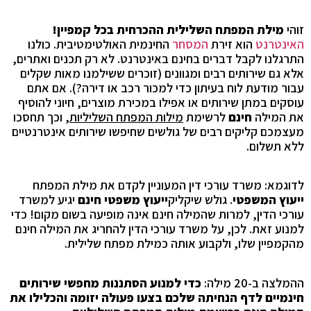
זוהי
מילת המפתח השלילית ההכרחית בכל קמפיין!
האינטרנט
הוא זירת
המסחר
החינמית האולטימטיבית. כולנו
התרגלנו לקבל דברים בחינם באינטרנט. לא רק תכנים ואתרים,
אלא גם שירותים רבים ומגוונים (זוכרים ששילמנו מאות שקלים
עבור מודעת לוח בעיתון כדי למכור רכב או דירה?). אם אתם
עוסקים במתן שירותים או אפילו במכירת מוצרים, חיוני להוסיף
את המילה
חינם
לרשימת
מילות המפתח השליליות
, וכך תחסכו
מעצמכם קליקים רבים של גולשים שחיפשו שירותים אינטרנטיים
ללא תשלום.
לדוגמא: משרד עורכי דין המעוניין לקדם את מילת המפתח
ייעוץ המשפטי
. גולש שיקליק
ייעוץ משפטי חינם
יגיע למשרד
עורכי הדין, למרות שהמילה חינם אינה מופיעה בשום מקום! כדי
למנוע זאת. לכן, על משרד עורכי הדין להחריג את המילה חינם
מהקמפיין שלו, ולקבוע אותה כמילת מפתח שלילית.
ההמלצה ב-20 מילה:
כדי למנוע הסתננות מחפשי שירותים
חינמיים לדף הנחיתה שלכם בצעו פעולה יזומה והכלילו את