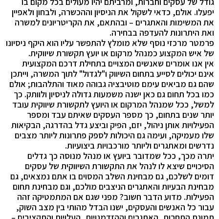
גודל של עסקים וחברות, ומרביתם יהיו מעולים בכל מקום בו
יפעלו. אולם, כדאי לשקול את הניסיון וההכשרה, ולבחון ולאפיין
את המשימות והאתגרים – ובהתאם, את הקריטריונים למשרה
ואת היתרונות להעדפה בבחירה.
פרמטר מרכזי נוסף שלא מומלץ להתפשר עליו הוא היקף ניסיונו
של איש המקצוע כמנהל מרקום או יועץ תקשורת שיווקית.
אין אנו אומרים שאנשים המצויים בתחילת דרכם המקצועית
אינם יכולים לסייע בתחום השיווק ו"לגדול" לתוך המשרה, וייתכן
שהם גם מביאים עימם מוטיבציה גבוהה מאוד והתלהבות; אולם
כמו בכל תחום גם כאן ישנה משמעות גדולה לניסיון ולוותק. כך
למשל, ככל שמנהל המרקום או היועץ לתקשורת שיווקית עובד
יותר שנים בתחום, כך מספר העסקים שאיתם עבד ומספר
הפעילויות אותן ניהול, יזם, הפיק וביצע גדל בהדרגה, הבקיאות
שלו מעמיקה, ועימה גם היכולות לספק פתרונות ליותר מצבים
נדרשים ומאתגרים וליותר מורכבויות ביצועיות.
יתרה מכך, ככל שמדובר ביועץ או מנהל מנוסה כך גדלים
הסיכויים שיצא לו לנהל את התקשורת השיווקית של עסקים
דומים לשלכם, גם מבחינת השלב המסוים בו אתם נמצאים, גם
מבחינת הבעיות והאתגרים הניצבים מולכם, וגם מבחינת תחום
הפעילות. מדוע הדבר חשוב? מפני שגם אם המתמטיקה זהה
עבור כל האנשים והעסקים, ישנו הבדל מהותי בין מצב השוק,
תמונת התחרות, האתגרים וההזדמנויות, העלויות והתקציבים –