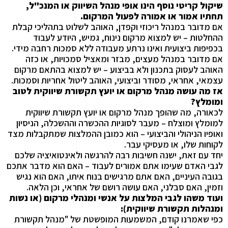
שיקול קריטי נוסף הינו אופי מנהל השיווק או המנכ"ל,
תחתיו אמור או אמורה לפעול המרקום.
אם מדובר במנהל ריכוזי וקפדן, האוהב לשלוט בתהליכי קבלת
ההחלטות – יש למצוא מרקום נינוח, גמיש, היודע לעבוד
בכפיפות ביצועית ואינו נרתע מעבודה ללא סמכות רחבה מידי.
אם מדובר במנהל מעצים, מבזר ומאציל סמכויות, או כזה
האוהב לעסוק בתכנון ולא בביצוע – יש למצוא בהתאם מרקום
עצמאי, אחראי, מסודר וביצועי, האוהב ליטול אחריות וסמכות.
אז מה עושה מנהל מרקום או יועץ תקשורת שיווקית לטוב
ומומלץ
?
לכאורה, מה שהופך מנהל מרקום או יועץ תקשורת שיווקית
למומלץ ומוצלח – מעבר לסוגיות ההכשרה וההשכלה, הניסיון
ואופיו הניהולי והביצועי – הוא כמובן ההמלצות שמתקבלות מצד
לקוחות שלו, או מעסיקי עבר.
יחד עם זאת, ישנה חשיבות רבה להרגשה ולאינטואיציה שלכם
לגבי האדם שעימו אתם אמורים לעבוד – האם הוא מדבר אתכם
בגובה העיניים, האם אתם מרגישים בנוח איתו, האם הוא נגיש
וזמין, האם סבלני, האם עושה רושם של אחראי, וכן הלאה.
ועוד משהו לגבי המלצות על אנשי ומנהלי מרקום (או נשות
ומנהלות תקשורת שיווקית):
כפי שאמרנו קודם, המשמעות המופשטת של "מנהל תקשורת