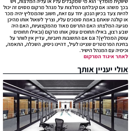
שיווקית מומלץ" הוא מי שמקבלים עליו או עליה המלצות, ויש
בכך משהו: אם קיבלתם המלצות על מנהל מרקום מסוים זה יכול
להיות צעד בכיוון הנכון. יחד עם זאת, חשוב שהממליץ יהיה מכר
או קולגה שאתם באמת סומכים עליו, וצריך לשאול אותו מהיכן
מגיעה המלצתו: האם התרשם מאוד מהמקצועיות, האם היה
שבע רצון, באילו תחומים עסק אותו מרקום (ובאילו תחומים
עוסק הממליץ)? וגם אם התשובות חיוביות, עדיין אין לוותר על
בחינת הפרמטרים שציינו לעיל, דהיינו ניסיון, השכלה, התאמה,
וכימיה עם המנהל הישיר.
לאתר איגוד המרקום
אולי יעניין אותך