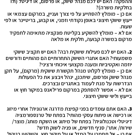
וההפקה? האם יש לכם מנהל שיווק, או פרסום, או דיגיטל (ולו
בחלקיות משרה)?
אם כן – מומלץ להסתייע על פי צורך ועניין, במרקום עצמאי או
ייעוץ שיווקי חיצוני באופן נקודתי וזמני, או קבוע, בריטיינר או לפי
שעות.
אם לא – מומלץ להשקיע בקליטת פונקציה מתאימה לתפקיד
מרקום במשרה קבועה, חלקית או מלאה
2.
האם יש לכם פעילות שיווקית רבה? האם יש תקציב שיווקי
משמעותי? האם אתגרי השיווק התחרותיים הם מהותיים ודורשים
יוזמה ואקטיביות ומענה מקצועי איכותי ורציני?
אם כן – מומלץ לקלוט מנהל תקשורת שיווקית (מרקום), על תקן
מנהל שיווק ופרסום, שיתכנן, ינהל ויבצע את כל הפעולות
הנדרשות על מנת לעמוד באתגרים ובצרכים.
אם לא – אפשר להסתפק במרקום פרילאנס במיקור חוץ או
בייעוץ וליווי שיווקי חיצוני.
3.
האם אתם עומדים בפני קפיצת מדרגה ארגונית? אחרי מיזוג
או רכישה או פיתוח עסקי מהותי? בפתח של טרנספורמציה
דיגיטלי וטכנולוגית? בפתח של מיתוג או השקת מותג/ מוצר/
שירות/ אתר/ סניף חדשים, או פניה לשוק חדש?
אם כן – אל תסמכו על המזל או על מיקור חוץ, והשקיעו בניהול