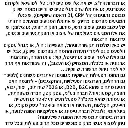
או דוברות ויח"צ; יש את אלו שמוטים לדיגיטל ולסושיאל ולקידום
אינטרנטי; או את אלו שהם אנליסטים שיווקיים (מומחי שיווק
מבוסס נתונים וניהול BI, CRM ודאטה שיווקיים); יש כאלו
המגיעים מפרסום ומדיה; יש את אלו המגיעים מהעולם החזותי
של עיצוב פנים, עיצוב גרפי, מיתוג, הפקות דפוס, או צילום; ויש
את אלו המגיעים מעולמות של עיצוב או הפקת אירועים וכנסים,
סדנאות והרצאות.
יש כאלו שלמדו תקשורת וניהול, תעשייה וניהול, או מנהל עסקים
(ולפעמים גם לימודי תעודה והתמחות בפרסום ושיווק), אבל יש
גם כאלו שלמדו עיצוב או דיגיטל, קולנוע או הפקה, התנהגות
ארגונית או כלכלה. המצחיק (או העצוב), זה שבוודאות אף אחד
לא למד ניהול תקשורת שיווקית…
גם תחומי הפעילות השיווקית מגוונים והאתגרים משתנים (ולפיכך
גם הקהלים, הערוצים והפעילויות, והתקציבים) – לדוגמה האם
הגיעו מתחום שהוא B2B, B2C, או B2G? שירותים, ייצור, יבוא,
הפצה, קמעונאות? חברה בע"מ, עסק קטן, חברה משפחתית,
או עמותה שהיא מלכ"ר? מפעל תעשייתי לו-טק או תעשיית
היי-טק, חקלאות, תשתיות או רפואה וביו-טק? עסק מקומי, או
בינלאומי וגלובלי? חברת גיימינג או אפליקציות הפונה לנוער, או
חברה ביטחונית ממשלתית הפונה לשילטונות?
ניתן למצוא אנשי מרקום מוכשרים מכל תחום פעילות ובכל סדר