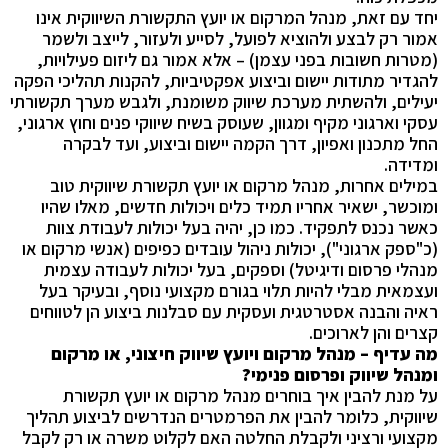
יחד עם זאת, מנהל המרקום או יועץ התקשורת השיווקית אינו
אמור רק לבצע ולהוציא לפועל, לסייע ולעזור, לייצב ולשמר
(מטרות חשובות בפני עצמן) – אלא אמור גם ליזום פעילויות,
להגדיר מתודות יישום וביצוע אפקטיביות, להקנות תהליכי הפקה
יעילים, ולהשתית מערכת שיווק משומנת, ולגבש מערך תקשורתי
עסקי וארגוני מקיף ומגוון, שעוסק בשיח שיווקי פנים וחוץ ארגוני,
החל מתכנון ואפיון, דרך הקמה יישום וביצוע, ועד לבקרה
ומדידה.
במילים אחרות, מנהל מרקום או יועץ תקשורת שיווקית טוב
ומוכשר, ישאיר אחריו תמיד כלים ויכולות חדשים, מאלו שהיו
כאשר נכנס לתפקיד. כמו כן, יהיה בעל יכולות לעבודת צוות
(כ"ספק ארגוני"), יכולות ניהול עובדים כפיפים (אנשי מרקום או
מנהלי פרסום ודיגיטל) וספקים, בעל יכולות לעבודה עצמית
ועצמאית מבלי להיות תלוי בגורם מקצועי נוסף, ובעיקר בעל
ראיה והבנה אסטרטגית ועסקית עם סבלנות ביצוע הן לטווחים
קצרים והן לארוכים.
מה עדיף – מנהל מרקום ויועץ שיווק חיצוני, או מרקום
ומנהל שיווק ופרסום פנימי?
על מנת להבין איך בוחרים מנהל מרקום או יועץ תקשורת
שיווקית, כלומר להבין את הפרמטרים הנדרשים לביצוע תהליך
מקצועי ורציני ולקבלת החלטה האם לקלוט משרה או רק לקבל