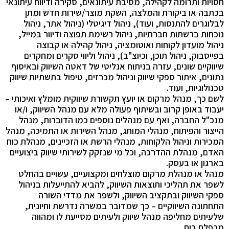
חסויות ותרומה לקהילה, מסיבת עיתונאים, סקירה ודיווח עיתונאי
בכתבה או ביקורת והמלצה, השקת מוצר/שירות חדש ומתן
לבלוגרים להתנסות, ועוד), ניהול דיגיטלי (ניהול אתר, ניהול
נוכחות ברשתות חברתיות, ניהול רשימת תפוצה ודיוור במייל,
ניהול מועדון לקוחות ואוטומציה, ניהול קהילה או קבוצה
בפייסבוק, ניהול תוכן, וכיוצ"ב), ניהול וליווי סקרים ומחקרים
שיווקיים שונים, עזרה בניתוח אנליטי של דאטה השיווק ובאיסוף
נתונים, איתור ספקי שיווק וניהול מכרזים, טיפול בתשתיות שיווק
טכנולוגיות, ועוד.
לשם כך, מנהל מרקום או יועץ תקשורת שיווקית מומלץ ואיכותי –
יעבוד באופן קרוב ובשיתוף פעולה מלא עם מנהל השיווק, ו/או
מנכ"ל החברה, ואף עם מנהלים נוספים כמו הדוברות, מנהל
הייצור והפיתוח, מנהלי המותג, מנהל השירות או התמיכה, מנהל
המכירות וניהול הלקוחות, מנהלי הרשת או הזכיינים, מנהלת כוח
האדם, מנהלת ההדרכה, וכל מי שנזקק לשירותי שיווק ביצועיים
בארגון או בעסק.
מנהל או מנהלת מרקום מוצלחים ומקצועיים, עשויים בהחלט
לשפר את תהליכי ותוצאות השיווק, להביא להתייעלות בניהול
ספקי השיווק ובתקציב השיווק, ולשפר את מדדי השורה
התחתונה השיווקיים – כך שמדובר במשרה נדרשת וחיונית,
שלעיתים מחליפה מנהל שיווק ולעיתים מסייעת לו ומהווה
מכפלת כוח.