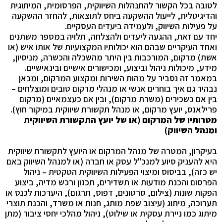
לטובה בכל הקשור להתנהלות השיווקית, הפרסומית, המיתוגית
והדיגיטלית, לייעול ההשקעה ביחס לתוצאות, להחזר ההשקעה
על פעילות השיווק, ולעמידה ביעדים העסקיים.
יחד עם זאת, ההגעה ליעדים ולהצלחה, תלויה במספר משתנים
ואחד העיקריים שבהם הוא יכולותיו המקצועיות של אותו איש (או
אשת) מרקום, המורכבות בין היתר מהשכלה והכשרה, מניסיון,
מידע, מיכולות ניהול וביצוע, ומכישורים אישיים ובינאישיים.
במאמר זה נסביר על מהות השירות ומקצוע המרקום, ומכאן
נבהיר גם איך בוחרים אנשי או מנהלי מרקום טובים ומוצלחים –
בין אם כשכירים (משרת מרקום), ובין אם כעצמאיים (מרקום
פרילאנס, יועץ מרקום, או מנהל תקשורת שיווקית במיקור חוץ).
מטרותיו של המרקום
(או של יועץ התקשורת השיווקית
ומנהל השיווק)
בעיקרון, המטרה של מנהל המרקום או היועץ לתקשורת שיווקית
היא להעניק סיוע למנכ"ל עסק או חברה (או למנהל השיווק באם
יש כזה), בביסוס ומיצוי הפעילות השיווקית הטקטית – ניהול
הפרסום והכנת מודעות או תשדירים, תכנון ורכש מדיה, ביצוע
הפקות שונות (צילום, סרטונים, דפוס, תרגום), היערכות לכנס או
תערוכה, מיתוג (עיצוב שפת מותג, חנות או משרד, והכנת תוצרי
מיתוג כמו ניירת עסקית או שילוט), ניהול מהלכי יחסי ציבור (מתן