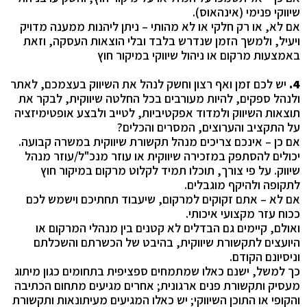
שיווקי פנימי (אינהאוס).
אם לא, או רק חלקי או לא מהותי – ניתן ליהנות ממענה מדויק
ויעיל, ולמשך הזמן שנדרש בלבד ובלי הוצאות העסקה, וזאת
באמצעות מרקום או ניהול שיווקי במיקור חוץ
4.
יש לכם זמן ואף רצון וחשק לנהל את השיווק בעצמכם, לאתר
ולנהל ספקים, להיות מעורבים בכל החלטה שיווקית, לבקר את
תוצאות השיווק ולמדוד אפקטיביות, לטייב ולבצע אופטימיזציה
על התקציב והערוצים, המסרים והכלים?
אם כן – אינכם צריכים מנהל תקשורת שיווקית במשרה קבועה.
יכולים להסתפק במזכירה שיווקית או עוזר מנכ"ל/עוזר מנהל
שיווק. על פי צורך, תוכלו תמיד לקלוט מרקום במיקור חוץ
לתקופה ולהיקף מוגבלים.
אם לא – אתם זקוקים למרקום, שיעבוד תחתיכם וישמש לכם
ככוח עזר מקצועי איכותי.
ואולם, קיימים גם הבדלים לא קטנים בין מנהלי המרקום או
היועצים לתקשורת שיווקית, בהיבט של הכשרתם והשכלתם
וניסיונם הקודם.
כך למשל, ישנם כאלו שמתמחים ספציפית בתחומים כגון מיתוג
מעסיק ותקשורת פנים ארגונית; אחרים מגיעים מתחום הכתיבה
והקופי או התוכן השיווקי; יש כאלו המגיעים מעיתונאות ותקשורת