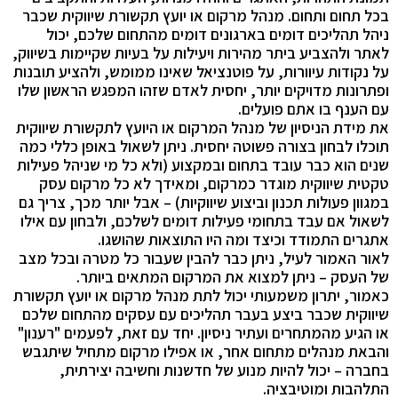
בכל תחום ותחום. מנהל מרקום או יועץ תקשורת שיווקית שכבר
ניהל תהליכים דומים בארגונים דומים מהתחום שלכם, יכול
לאתר ולהצביע ביתר מהירות ויעילות על בעיות שקיימות בשיווק,
על נקודות עיוורות, על פוטנציאל שאינו ממומש, ולהציע תובנות
ופתרונות מדויקים יותר, יחסית לאדם שזהו המפגש הראשון שלו
עם הענף בו אתם פועלים.
את מידת הניסיון של מנהל המרקום או היועץ לתקשורת שיווקית
תוכלו לבחון בצורה פשוטה יחסית. ניתן לשאול באופן כללי כמה
שנים הוא כבר עובד בתחום ובמקצוע (ולא כל מי שניהל פעילות
טקטית שיווקית מוגדר כמרקום, ומאידך לא כל מרקום עסק
במגוון פעולות תכנון וביצוע שיווקיות) – אבל יותר מכך, צריך גם
לשאול אם עבד בתחומי פעילות דומים לשלכם, ולבחון עם אילו
אתגרים התמודד וכיצד ומה היו התוצאות שהושגו.
לאור האמור לעיל, ניתן כבר להבין שעבור כל מטרה ובכל מצב
של העסק – ניתן למצוא את המרקום המתאים ביותר.
כאמור, יתרון משמעותי יכול לתת מנהל מרקום או יועץ תקשורת
שיווקית שכבר ביצע בעבר תהליכים עם עסקים מהתחום שלכם
או הגיע מהמתחרים ועתיר ניסיון. יחד עם זאת, לפעמים "רענון"
והבאת מנהלים מתחום אחר, או אפילו מרקום מתחיל שיתגבש
בחברה – יכול להיות מנוע של חדשנות וחשיבה יצירתית,
התלהבות ומוטיבציה.