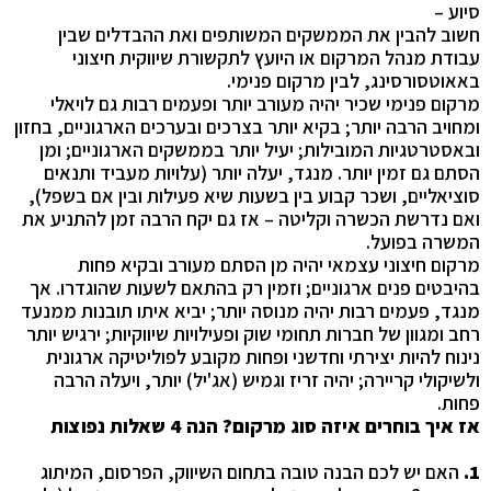
סיוע –
חשוב להבין את הממשקים המשותפים ואת ההבדלים שבין
עבודת מנהל המרקום או היועץ לתקשורת שיווקית חיצוני
באאוטסורסינג, לבין מרקום פנימי.
מרקום פנימי שכיר יהיה מעורב יותר ופעמים רבות גם לויאלי
ומחויב הרבה יותר; בקיא יותר בצרכים ובערכים הארגוניים, בחזון
ובאסטרטגיות המובילות; יעיל יותר בממשקים הארגוניים; ומן
הסתם גם זמין יותר. מנגד, יעלה יותר (עלויות מעביד ותנאים
סוציאליים, ושכר קבוע בין בשעות שיא פעילות ובין אם בשפל),
ואם נדרשת הכשרה וקליטה – אז גם יקח הרבה זמן להתניע את
המשרה בפועל.
מרקום חיצוני עצמאי יהיה מן הסתם מעורב ובקיא פחות
בהיבטים פנים ארגוניים; וזמין רק בהתאם לשעות שהוגדרו. אך
מנגד, פעמים רבות יהיה מנוסה יותר; יביא איתו תובנות ממנעד
רחב ומגוון של חברות תחומי שוק ופעילויות שיווקיות; ירגיש יותר
נינוח להיות יצירתי וחדשני ופחות מקובע לפוליטיקה ארגונית
ולשיקולי קריירה; יהיה זריז וגמיש (אג'יל) יותר, ויעלה הרבה
פחות.
אז איך בוחרים איזה סוג מרקום? הנה 4 שאלות נפוצות
1.
האם יש לכם הבנה טובה בתחום השיווק, הפרסום, המיתוג