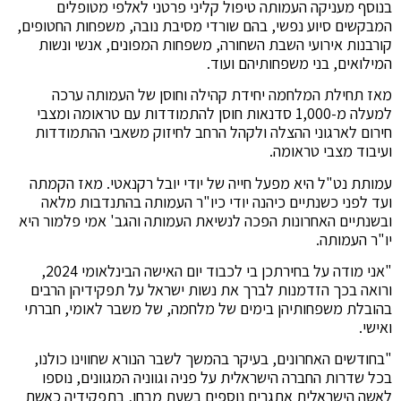
בנוסף מעניקה העמותה טיפול קליני פרטני לאלפי מטופלים
המבקשים סיוע נפשי, בהם שורדי מסיבת נובה, משפחות החטופים,
קורבנות אירועי השבת השחורה, משפחות המפונים, אנשי ונשות
המילואים, בני משפחותיהם ועוד.
מאז תחילת המלחמה יחידת קהילה וחוסן של העמותה ערכה
למעלה מ-1,000 סדנאות חוסן להתמודדות עם טראומה ומצבי
חירום לארגוני ההצלה ולקהל הרחב לחיזוק משאבי ההתמודדות
ועיבוד מצבי טראומה.
עמותת נט"ל היא מפעל חייה של יודי יובל רקנאטי. מאז הקמתה
ועד לפני כשנתיים כיהנה יודי כיו"ר העמותה בהתנדבות מלאה
ובשנתיים האחרונות הפכה לנשיאת העמותה והגב' אמי פלמור היא
יו"ר העמותה.
"אני מודה על בחירתכן בי לכבוד יום האישה הבינלאומי 2024,
ורואה בכך הזדמנות לברך את נשות ישראל על תפקידיהן הרבים
בהובלת משפחותיהן בימים של מלחמה, של משבר לאומי, חברתי
ואישי.
"בחודשים האחרונים, בעיקר בהמשך לשבר הנורא שחווינו כולנו,
בכל שדרות החברה הישראלית על פניה וגווניה המגוונים, נוספו
לאשה הישראלית אתגרים נוספים בשעת מבחן, בתפקידיה כאשת