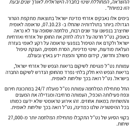
ההשראה, המחוללת שינוי בחברה הישראלית לאורך שנים ובעת
הזו במיוחד".
בימים אלו נאבקים אזרחי מדינת ישראל בתוצאות מתקפת הטרור
הגדולה ביותר בתולדותיה שהחלו ב- 07.10.23, טראומה לאומית
שתיצרב בנפשנו עוד שנים רבות, מלחמה שסופה עוד לא נראה
באופק. נט"ל חרטה על דגלה לחזק את החוסן של אזרחי ואזרחיות
ישראל ולקדם את הטיפול בנפגעי טראומה על רקע לאומי בעזרת
העלאת מודעות, שינוי מדיניות, הסרת חסמים, הענקת טיפול
משולב וחדשני, קידום מחקר והפצת ידע בארץ ובעולם.
עמותת נט"ל מגויסת לשיקום בריאות הנפש של אזרחי ישראל,
בריאות הנפש היא חלק בלתי נפרד מהחוסן הנדרש לשיקום החברה
בישראל. נט"ל רואה בכך שליחות לאומית.
החל מתחילת המלחמה עמותת נט"ל פועלת 24/7 במתכונת חירום
ונפח פעילותה הוכפל, העמותה מרחיבה ומגדילה את המענים
והתשתיות במאות אחוזים. זהו אירוע טראומטי שלא ידענו כמותו
בכל ההיסטוריה שלנו כמדינה, נט"ל רואה בכך שליחות לאומית
.
בקווי הסיוע של נט"ל התקבלו מתחילת המלחמה יותר מ-27,000
שיחות.