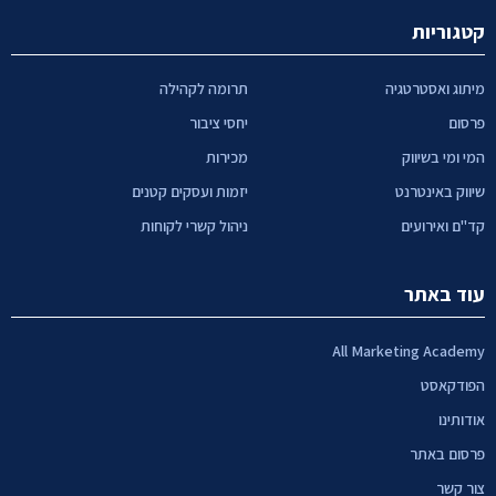
קטגוריות
מיתוג ואסטרטגיה
תרומה לקהילה
פרסום
יחסי ציבור
המי ומי בשיווק
מכירות
שיווק באינטרנט
יזמות ועסקים קטנים
קד"ם ואירועים
ניהול קשרי לקוחות
עוד באתר
All Marketing Academy
הפודקאסט
אודותינו
פרסום באתר
צור קשר