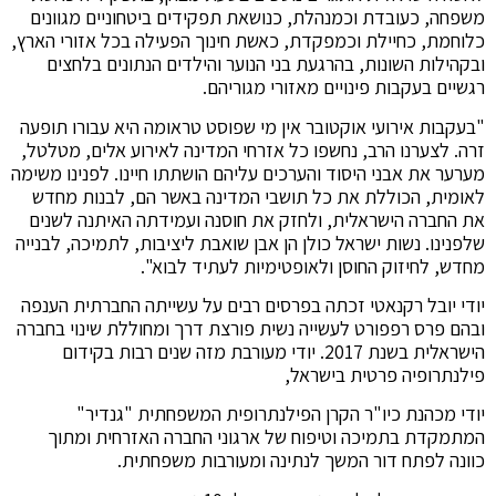
משפחה, כעובדת וכמנהלת, כנושאת תפקידים ביטחוניים מגוונים
כלוחמת, כחיילת וכמפקדת, כאשת חינוך הפעילה בכל אזורי הארץ,
ובקהילות השונות, בהרגעת בני הנוער והילדים הנתונים בלחצים
רגשיים בעקבות פינויים מאזורי מגוריהם.
"בעקבות אירועי אוקטובר אין מי שפוסט טראומה היא עבורו תופעה
זרה. לצערנו הרב, נחשפו כל אזרחי המדינה לאירוע אלים, מטלטל,
מערער את אבני היסוד והערכים עליהם הושתתו חיינו. לפנינו משימה
לאומית, הכוללת את כל תושבי המדינה באשר הם, לבנות מחדש
את החברה הישראלית, ולחזק את חוסנה ועמידתה האיתנה לשנים
שלפנינו. נשות ישראל כולן הן אבן שואבת ליציבות, לתמיכה, לבנייה
מחדש, לחיזוק החוסן ולאופטימיות לעתיד לבוא".
יודי יובל רקנאטי זכתה בפרסים רבים על עשייתה החברתית הענפה
ובהם פרס רפפורט לעשייה נשית פורצת דרך ומחוללת שינוי בחברה
הישראלית בשנת 2017. יודי מעורבת מזה שנים רבות בקידום
פילנתרופיה פרטית בישראל,
יודי מכהנת כיו"ר הקרן הפילנתרופית המשפחתית "גנדיר"
המתמקדת בתמיכה וטיפוח של ארגוני החברה האזרחית ומתוך
כוונה לפתח דור המשך לנתינה ומעורבות משפחתית.