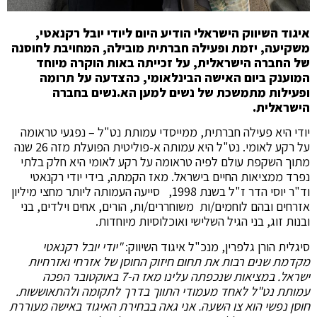
איגוד השיווק הישראלי הודיע היום ליודי יובל רקנאטי,
משקיעה, יזמת ופעילה חברתית מובילה, המחויבת לחוסנה
של החברה הישראלית,
על זכייתה באות הוקרה מיוחד
המוענק ביום האישה הבינלאומי, כהצדעה על תרומה
ופעילות מתמשכת של נשים למען הא.נשים בחברה
הישראלית.
יודי היא פעילה חברתית, ממייסדי עמותת נט"ל – נפגעי טראומה
על רקע לאומי. נט"ל היא עמותה א-פוליטית הפועלת מזה 26 שנה
מתוך השקפת עולם לפיה טראומה על רקע לאומי היא חלק בלתי
נפרד ממציאות החיים בישראל. מאז הקמתה, בידי יודי רקנאטי
וד"ר יוסי הדר ז"ל בשנת 1998, סייעה העמותה ליותר מחצי מיליון
אזרחים ובהם לוחמים/ות משוחררים/ות, הורים, אחים וילדים, בני
ובנות זוג, בני הגיל השלישי ואוכלוסיות מיוחדות.
סיגלית הורן גלפרין, מנכ"ל איגוד השיווק:
"יודי יובל רקנאטי
מקדמת שנים רבות את תחום חיזוק החוסן של אזרחי ואזרחיות
ישראל. במציאות שנכפתה עלינו מאז ה-7 באוקטובר הפכה
עמותת נט"ל לאחד מעמודי התווך בדרך לתקומה ולהתאוששות.
חוסן נפשי הוא צו השעה. אני גאה בבחירת האיגוד באישה מעוררת