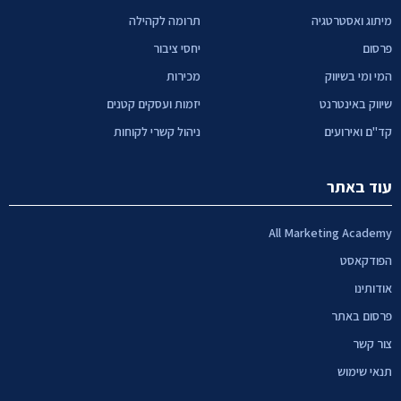
מיתוג ואסטרטגיה
תרומה לקהילה
פרסום
יחסי ציבור
המי ומי בשיווק
מכירות
שיווק באינטרנט
יזמות ועסקים קטנים
קד"ם ואירועים
ניהול קשרי לקוחות
עוד באתר
All Marketing Academy
הפודקאסט
אודותינו
פרסום באתר
צור קשר
תנאי שימוש