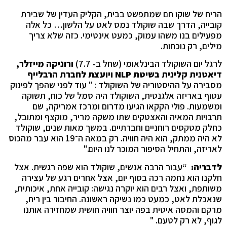
הריח של שוקו חם שמתפשט בבית, הקליק העדין של שבירת
קובייה, הדרך שבה שוקולד נמס לאט על הלשון… כל אלה
מפעילים בנו משהו עמוק, כמעט אינטימי. כזה שלא צריך
מילים, רק נוכחות.
לרגל יום השוקולד הבינלאומי (שחל ב- 7.7)
ורוניקה מייזלר,
דיאטנית קלינית בשיטת
NLP
ויועצת לחברת הרבלייף
מסבירה על ההיסטוריה של השוקולד : " עוד לפני שהפך לפינוק
עטוף באריזה אלגנטית, השוקולד היה סמל של כוח, תשוקה
ומשמעות. פולי הקקאו הגיעו מדרום ומרכז אמריקה, שם
תרבויות המאיה והאצטקים שתו משקה מריר, מוקצף ומתובל,
כחלק מטקסים רוחניים וחברתיים. במשך מאות שנים, שוקולד
לא היה ממתק, הוא היה חוויה. רק במאה ה־19 הוא עבר מהכוס
לאריזה, והתחיל הסיפור המוכר לנו היום."
לדבריה:
“עבור הרבה אנשים, שוקולד הוא שפה רגשית. אצל
חלקנו הוא נחמה רכה בסוף יום, אצל אחרים רגע של עצירה
משותפת, ואצל רבים הוא יוקרה נגישה: קובייה אחת, איכותית,
שנאכלת לאט, כמעט כמו נשיקה ראשונה. החיבור בין ריח,
מרקם והמסה איטית בפה יוצר חוויה חושית שמחזירה אותנו
לגוף, לא רק לטעם. "