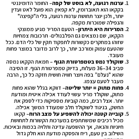
ערנות רגועה, לא בוסט של קפה
– החומר הדומיננטי
בקקאו הוא תאוברומין, לא קפאין. הוא פועל לאט ועדין
יותר, ולכן יוצר תחושת ערנות רגועה, בלי ה"קפיצה"
והנפילה שמוכרות מקפה.
המרירות היא היתרון
– הטעם המריר מגיע ממוצקי
הקקאו, שם נמצאים גם הפלבנולים- תרכובות צמחיות
שזוהו במחקרים כקשורות לתפקוד תקין של כלי הדם. ככל
שהטעם עמוק ומורכב יותר, כך לרוב מדובר במוצר פחות
מעובד.
שוקולד נמס בטמפרטורת הגוף
– חמאת הקקאו נמסה
סביב 34–36 מעלות, בדיוק טמפרטורת הגוף. זו הסיבה
שהוא "נעלם” בפה ויוצר חוויה חושית חזקה כל כך, הרבה
מעבר לטעם עצמו.
פחות מתוק = יותר שליטה
– דווקא בגלל שהוא פחות
מתוק, שוקולד מריר עשוי לעודד אכילה איטית ומודעת
יותר. אצל רבים, כמה קוביות מספיקות כדי לספק את
החשק, בניגוד לשוקולד חלב שמעודד המשך אכילה.
קובייה קטנה יכולה להשפיע על מצב הרוח
– קקאו
מכיל רכיבים שמשתתפים במערכות הקשורות לתחושת
חיוניות והנאה, אך ההשפעה עדינה ותלויה בכמות ובאיכות.
השילוב בין טעם, ריח והפסקה מודעת הוא חלק גדול