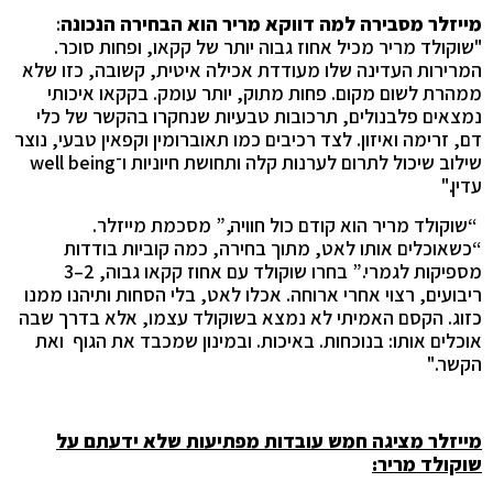
מייזלר מסבירה למה דווקא מריר הוא הבחירה הנכונה
:
"שוקולד מריר מכיל אחוז גבוה יותר של קקאו, ופחות סוכר.
המרירות העדינה שלו מעודדת אכילה איטית, קשובה, כזו שלא
ממהרת לשום מקום. פחות מתוק, יותר עומק. בקקאו איכותי
נמצאים פלבנולים, תרכובות טבעיות שנחקרו בהקשר של כלי
דם, זרימה ואיזון. לצד רכיבים כמו תאוברומין וקפאין טבעי, נוצר
שילוב שיכול לתרום לערנות קלה ותחושת חיוניות ו־well being
עדין."
“שוקולד מריר הוא קודם כול חוויה,” מסכמת מייזלר.
“כשאוכלים אותו לאט, מתוך בחירה, כמה קוביות בודדות
מספיקות לגמרי.” בחרו שוקולד עם אחוז קקאו גבוה, 2–3
ריבועים, רצוי אחרי ארוחה. אכלו לאט, בלי הסחות ותיהנו ממנו
כזוג. הקסם האמיתי לא נמצא בשוקולד עצמו, אלא בדרך שבה
אוכלים אותו: בנוכחות. באיכות. ובמינון שמכבד את הגוף ואת
הקשר."
מייזלר מציגה חמש עובדות מפתיעות שלא ידעתם על
שוקולד מריר: