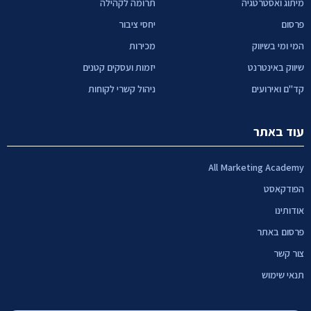
מיתוג ואסטרטגיה
תרומה לקהילה
פרסום
יחסי ציבור
המי ומי בשיווק
מכירות
שיווק באינטרנט
יזמות ועסקים קטנים
קד"ם ואירועים
ניהול קשרי לקוחות
עוד באתר
All Marketing Academy
הפודקאסט
אודותינו
פרסום באתר
צור קשר
תנאי שימוש