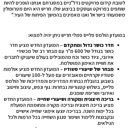
לטובת קידום פרויקטים נדל"ניים במסגרתם אנחנו הופכים להיות
שותפים בפרויקט ועוסקים בביצוע שלו. חריש היא היום מטרופולין
משמעותי בישראל ואנו מאמינים בהמשך הפיתוח של העיר."
במועדון הולמס פלייס פמלי חריש ניתן יהיה למצוא:
חדר כושר גדול ומתקדם
– המועדון החדש מציע חדר
כושר בגודל של 600 מ"ר עם מבחר רב של מכשירי
אירובי, ציוד כושר וכח מהמובילים בעולם שיעניקו לחברים
את חוויית האימון המושלמת.
מבחר של שיעורי סטודיו
– המועדון החדש מציע אולמות
סטודיו יוקרתיים ומאובזרים עם מעל ל-100 שיעורים
בשבוע בהובלת נבחרת המדריכים והמדריכות של הולמס
פלייס, בשלוש קטגוריות נבחרות: גוף ונפש, עיצוב וחיטוב
ואירובי ושריפת שומנים.
בריכה חיצונית ומקורה ושיעורי שחייה
– המועדון החדש
מציע בריכה חיצונית ובריכה מקורה ומחוממת הפועלת
בכל ימות השנה. בבריכה יוצעו אימוני שחייה אישיים
ובקבוצות ללימוד ושיפור סגנון השחייה בכל הרמות ולכל
הגילאים.