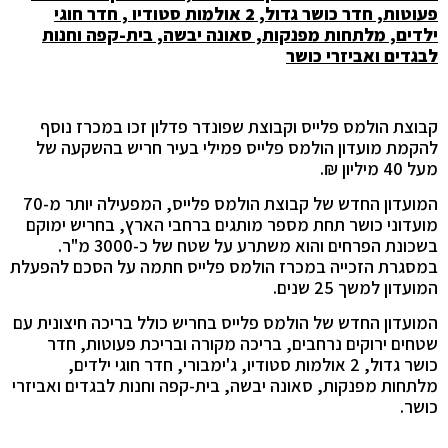
פעוטות, חדר כושר גדול, 2 אולמות סטודיו , חדר חוגי
ילדים, מלתחות מפנקות, סאונה יבשה, בית-קפה וחנות
לבגדים ואביזרי כושר
קבוצת הולמס פלייס וקבוצת שפונדר פדלון זכו במכרז נוסף
להקמת מועדון הולמס פלייס פמילי בעיר חריש בהשקעה של
מעל 40 מיליון ₪.
המועדון החדש של קבוצת הולמס פלייס, המפעילה יותר מ-70
מועדוני כושר תחת מספר מותגים ברחבי הארץ, בחריש ימוקם
בשכונת הפרחים והוא משתרע על שטח של כ-3000 מ"ר.
במסגרת הזכייה במכרז הולמס פלייס חתמה על הסכם להפעלת
המועדון למשך 25 שנים.
המועדון החדש של הולמס פלייס בחריש כולל בריכה חיצונית עם
שטחים ירוקים נרחבים, בריכה מקורה ובריכת פעוטות, חדר
כושר גדול, 2 אולמות סטודיו, ג'ימבורי, חדר חוגי ילדים,
מלתחות מפנקות, סאונה יבשה, בית-קפה וחנות לבגדים ואביזרי
כושר.