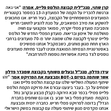
קרן שתוי, מנכ"לית קבוצת הולמס פלייס, אמרה
: "אני גאה
ונרגשת להכריז על הקמה של המועדון ה-13 במספר בקטגוריית
המועדונים המשפחתיים של הקבוצה, בעיר חריש. אנו מתכוונים
להשקיע את מירב המשאבים, על מנת להציע לתושבי חריש
והסביבה מועדון פמלי יוקרתי, מפואר ומקצועי עם חוויה
מושלמת של אימון ובריאות. מועדון הפמלי החדש של הולמס
פלייס יצטרף לקבוצה שלנו שמונה יותר מ-70 מועדונים ברחבי
הארץ תחת מגוון מותגים, כשבמקביל אנחנו ממשיכים
באסטרטגיית הצמיחה המואצת ופנינו לעבר פתיחת מועדונים
נוספים לצד בחינת אפשרויות נוספות להתרחבות."
עידו פדלון, מנכ"ל ובעלים משותף בקבוצת שפונדר פדלון
אשר שותפה במיזם ב-
BOT
ומבצעת את הפרויקט אמר
: "זהו
שיתוף הפעולה השלישי שלנו עם קבוצת הולמס פלייס ואנו
שמחים על כך. בעבר ביצענו עבורם את פרויקט הקמת הולמס
פלייס פמילי בכפר סבא הירוקה כקבלן מבצע ובקרוב נחל
בהקמת מועדון פמלי באר שבע בו אנו גם שותפים בחברת
הנדל"ן בדומה לפרויקט פמלי חריש. כחברה יזמית ומבצעת
אנחנו מקדמים מגוון שיתופי פעולה עם קבוצות במשק הישראלי