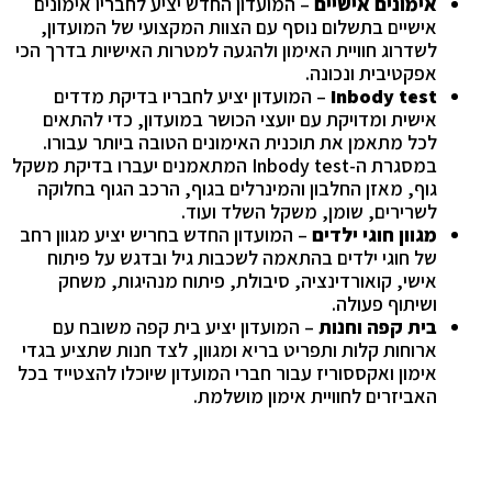
אימונים אישיים
– המועדון החדש יציע לחבריו אימונים
אישיים בתשלום נוסף עם הצוות המקצועי של המועדון,
לשדרוג חוויית האימון ולהגעה למטרות האישיות בדרך הכי
אפקטיבית ונכונה.
Inbody test
– המועדון יציע לחבריו בדיקת מדדים
אישית ומדויקת עם יועצי הכושר במועדון, כדי להתאים
לכל מתאמן את תוכנית האימונים הטובה ביותר עבורו.
במסגרת ה-Inbody test המתאמנים יעברו בדיקת משקל
גוף, מאזן החלבון והמינרלים בגוף, הרכב הגוף בחלוקה
לשרירים, שומן, משקל השלד ועוד.
מגוון חוגי ילדים
– המועדון החדש בחריש יציע מגוון רחב
של חוגי ילדים בהתאמה לשכבות גיל ובדגש על פיתוח
אישי, קואורדינציה, סיבולת, פיתוח מנהיגות, משחק
ושיתוף פעולה.
בית קפה וחנות
– המועדון יציע בית קפה משובח עם
ארוחות קלות ותפריט בריא ומגוון, לצד חנות שתציע בגדי
אימון ואקססוריז עבור חברי המועדון שיוכלו להצטייד בכל
האביזרים לחוויית אימון מושלמת.