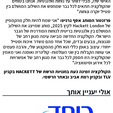
האישי שלו, מבלי לוותר על נוחות ואלגנטיות. אנחנו בטוחים
שהקולקציה תתאים לכל גבר שמחפש את השילוב המושלם בין
סטייל יוקרה ונוחות."
פרזנטור המותג אסף גרניט:
"אני שמח להיות חלק מהקמפיין
של Hackett London לקיץ 2025, מותג שמייצג את השילוב
המושלם בין אלגנטיות בריטית לנוחות המודרנית של הגבר
הישראלי. הקולקציה החדשה מביאה עימה מגוון רחב של
סגנונות, צבעים ובדים, שכל אחד מהם משדר איכות וסטייל
ייחודי. עיצוב באופן כללי הוא חלק מהמקצוע שלי, והרבה פעמים
אני עושה הקבלות בין שני העולמות- קולינריה ואופנה ואני מאמין
שהקולקציה הזו תספק לכל גבר את מגוון רחב של אפשרויות
לכל אירוע וסיטואציה."
הקולקציה זמינה כעת בחנויות הרשת
של
HACKETT
בקניון
TLV
ובקניון רמת אביב
ובאתר הרשמי.
אולי יעניין אותך