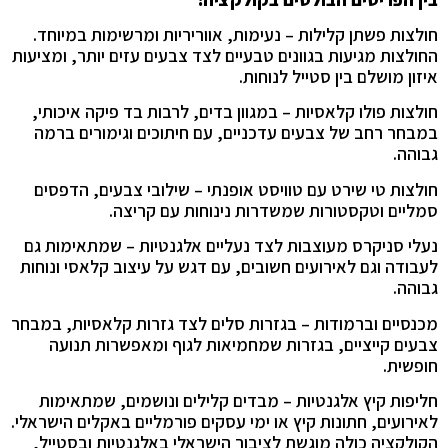
חולצות פשתן קלילות – נעימות, אווריריות ומרשימות במיוחד.
החולצות מגיעות בגוונים טבעיים לצד צבעים עזים יותר, ומציעות
איזון מושלם בין סטייל לנוחות.
חולצות פולו קלאסיות – במגוון בדים, לרבות בד פיקה איכותי,
במבחר רחב של צבעים עדכניים, עם חיתוכים וגימורים ברמה
גבוהה.
חולצות טי שירט עם טוויסט אופנתי – שילובי צבעים, הדפסים
סמליים וטקסטורות שמשדרות נינוחות עם קריצה.
נעלי סניקרס מעוצבות לצד נעליים אלגנטיות – שמתאימות גם
לעבודה וגם לאירועים חשובים, עם דגש על עיצוב קלאסי ונוחות
גבוהה.
מכנסיים וברמודות – בגזרות סלים לצד גזרות קלאסיות, במבחר
צבעים קייציים, בגזרות שמחמיאות לגוף ומאפשרות תנועה
חופשית.
חליפות קיץ אלגנטיות – מבדים קלילים ונושמים, שמתאימות
לאירועים, חתונות קיץ או ימי עסקים פורמליים באקלים הישראלי.
הקולקציה כולה מוגשת לציבור הישראלי באלגנטיות ובסטייל,