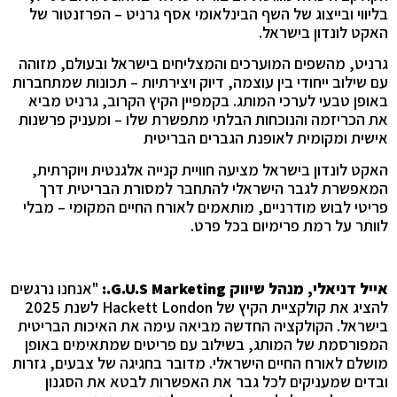
בליווי ובייצוג של השף הבינלאומי אסף גרניט – הפרזנטור של
האקט לונדון בישראל.
גרניט, מהשפים המוערכים והמצליחים בישראל ובעולם, מזוהה
עם שילוב ייחודי בין עוצמה, דיוק ויצירתיות – תכונות שמתחברות
באופן טבעי לערכי המותג. בקמפיין הקיץ הקרוב, גרניט מביא
את הכריזמה והנוכחות הבלתי מתפשרת שלו – ומעניק פרשנות
אישית ומקומית לאופנת הגברים הבריטית
האקט לונדון בישראל מציעה חוויית קנייה אלגנטית ויוקרתית,
המאפשרת לגבר הישראלי להתחבר למסורת הבריטית דרך
פריטי לבוש מודרניים, מותאמים לאורח החיים המקומי – מבלי
לוותר על רמת פרימיום בכל פרט.
אייל דניאלי, מנהל שיווק
G.U.S Marketing
.
:
"אנחנו נרגשים
להציג את קולקציית הקיץ של Hackett London לשנת 2025
בישראל. הקולקציה החדשה מביאה עימה את האיכות הבריטית
המפורסמת של המותג, בשילוב עם פריטים שמתאימים באופן
מושלם לאורח החיים הישראלי. מדובר בחגיגה של צבעים, גזרות
ובדים שמעניקים לכל גבר את האפשרות לבטא את הסגנון