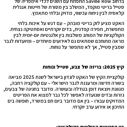
ברחוב Saville Row התפתח עם השנים לכדי אימפריה של
סטייל בריטי מוקפד, המשלב בין מסורת של חייטות אנגלית
קלאסית לבין ניחוח עכשווי, מדויק ובלתי מתאמץ.
האקט מציע לוק בריטי מובהק – עם דגש על איכות בלתי
מתפשרת, תפירה קפדנית, בדים יוקרתיים ואסתטיקה נצחית.
הקולקציות של המותג משלבות בין אלגנטיות יום-יומית לבין
מראה מתוחכם שמתאים גם לאירועים מיוחדים – ומיועדות לגבר
שמבין סטייל, אך לא מתפשר על נוחות.
קיץ 2025: בריזה של צבע, סטייל ונוחות
קולקציית הקיץ של האקט לונדון בישראל לשנת 2025 מביאה
בשורה חדשה ומרעננת לגבר הישראלי – עם קולקציה רחבה,
מגוונת ויוצאת דופן בגודלה ובעושרה. מדובר בחגיגה של צבעים,
גזרות ובדים שנועדה לאפשר לכל גבר למצוא את הפריטים
המדויקים עבורו – בין אם מדובר ביום חם במשרד, חופשה בים
התיכון או אירוע ערב יוקרתי.
בין הפריטים הבולטים בקולקציה: