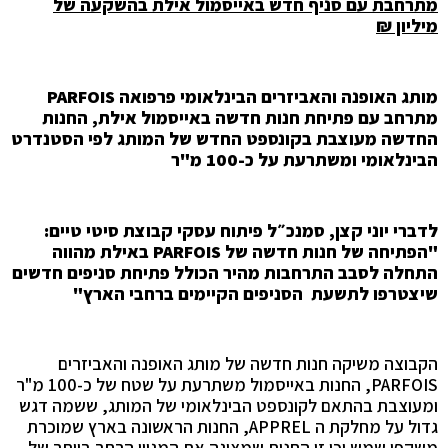
מתרחבת עם סניף חדש באייסמול אילת
בהשקעה של
מיליון ₪
מותג האופנה והאביזרים הבינלאומי פרפואה
PARFOIS
מתרחב עם פתיחת חנות חדשה באייסמול אילת, החנות
החדשה מעוצבת בקונספט החדש של המותג לפי הסטנדרט
הבינלאומי ומשתרעת על כ-100 מ"ר
לדברי יוני קצן, סמנכ״ל פיתוח עסקי קבוצת סיטי טיים:
"הפתיחה של חנות חדשה של
PARFOIS
באילת מהווה
התחלה לסבב התרחבות מהיר הכולל פתיחת סניפים חדשים
שיצטרפו לתשעת
הסניפים הקיימים ברחבי הארץ"
הקבוצה משיקה חנות חדשה של מותג האופנה והאביזרים
PARFOIS, החנות באייסמול משתרעת על שטח של כ-100 מ"ר
ומעוצבת בהתאם לקונספט הבינלאומי של המותג, ששמה דגש
גדול על מחלקת ה APPREL, החנות הראשונה בארץ שמוכרת
משקפי שמש וכן זו החנות שמציגה את המגוון הרחב ביותר של