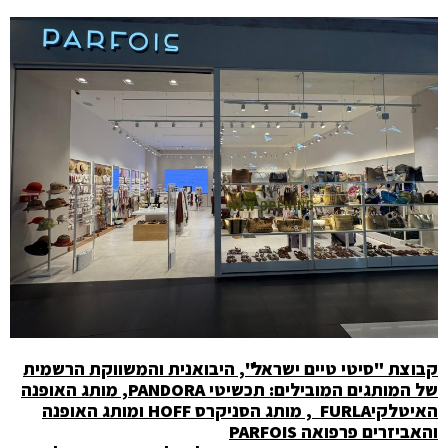
קבוצת "סיטי טיים ישראל", היבואנית והמשווקת הרשמית
של המותגים המובילים: תכשיטי
PANDORA
, מותג האופנה
האיטלקי
FURLA
, מותג הסניקרס
HOFF
ומותג האופנה
והאביזרים פרפואה
PARFOIS