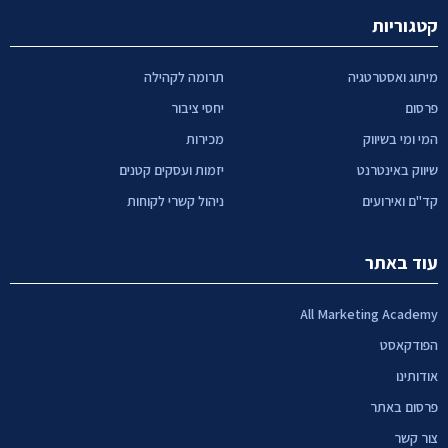
קטגוריות
מיתוג ואסטרטגיה
תרומה לקהילה
פרסום
יחסי ציבור
המי ומי בשיווק
מכירות
שיווק באינטרנט
יזמות ועסקים קטנים
קד"ם ואירועים
ניהול קשרי לקוחות
עוד באתר
All Marketing Academy
הפודקאסט
אודותינו
פרסום באתר
צור קשר