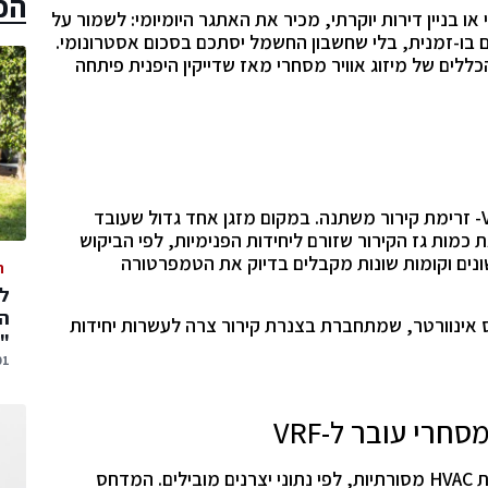
הכ
 בניין דירות יוקרתי, מכיר את האתגר היומיומי: לשמור על
בו-זמנית, בלי שחשבון החשמל יסתכם בסכום אסטרונומי.
ולוגיית VRF, שמשנה את הכללים של מיזוג אוויר מסחרי מאז שדייקין היפנית פיתחה
ראשי התיבות מייצגים Variable Refrigerant Flow- זרימת קירור משתנה. במקום מזגן אחד גדול שעובד
כמות גז הקירור שזורם ליחידות הפנימיות, לפי הביקוש
שונים וקומות שונות מקבלים בדיוק את הטמפרטורה
ה
המ
 אינוורטר, שמתחברת בצנרת קירור צרה לעשרות יחידות
"
01 אוגוסט,
לעומת מערכות HVAC מסורתיות, לפי נתוני יצרנים מובילים. המדחס