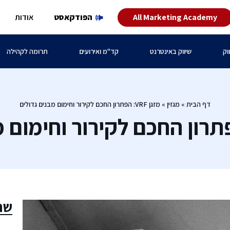
All Marketing Academy
הפודקאסט
אודות
וק
שיווק באינטרנט
קד"מ ואירועים
תרומה לקהילה
דף הבית
»
מגזין
»
מזגן VRF: הפתרון החכם לקירור וחימום מבנים גדולים
שת