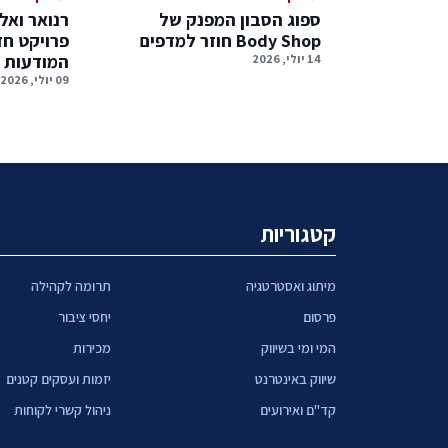
ספוג הסבון המפנק של
רנואר ואלו
Body Shop חוזר למדפים
פרויקט ח
המודעות 
14 יולי, 2026
09 יולי, 2026
קטגוריות
מיתוג ואסטרטגיה
תרומה לקהילה
פרסום
יחסי ציבור
המי ומי בשיווק
מכירות
שיווק באינטרנט
יזמות ועסקים קטנים
קד"ם ואירועים
ניהול קשרי לקוחות