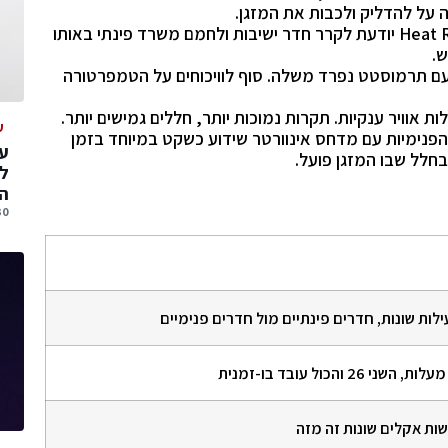
על להדליק ולכבות את המזגן.
מערכת Heat Recovery יודעת לקרר חדר ישיבות ולחמם משרד פינתי באותו
ש.
עם תרמוסטט נפרד משלה. סוף לוויכוחים על הטמפרטורה
 אוויר ענקיות. תקרות נמוכות יותר, חללים גמישים יותר.
ע
הפנימיות עם מדחס אינוורטר שידוע כשקט במיוחד בזמן
עס
חלל שבו המזגן פועל.
ל
הג
30 יולי, 
לות שונות, חדרים פינתיים מול חדרים פנימיים
שות אקלים שונות זה מזה