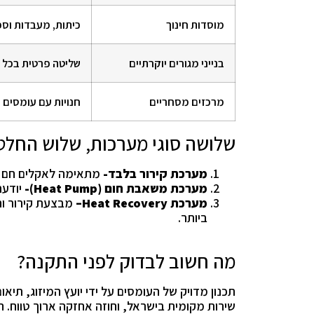
מוסדות חינוך
כיתות, מעבדות וספ
בנייני מגורים יוקרתיים
שליטה פרטית בכל ד
מרכזים מסחריים
חנויות עם עומסים 
שלושה סוגי מערכות, שלוש החלט
מערכת קירור בלבד-
מתאימה לאקלים חם ו
מערכת משאבת חום (
Heat Pump
)-
יודעת
מערכת
Heat Recovery
–
מבצעת קירור וח
ביותר.
מה חשוב לבדוק לפני התקנה?
תכנון מדויק של העומסים על ידי יועץ המיזוג, תיא
שירות מקומית בישראל, וחוזה אחזקה ארוך טווח. ה