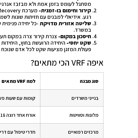
מסתגל לעומס בזמן אמת ולא מבזבז אנרגיה 
קירור וחימום בו-זמנית-
רגע. אידיאלי למבנים עם חזיתות שונות לשמ
שליטה אזורית מדויקת
-כל יחידה פנימית 
במשרד.
חיסכון במקום-
צנרת קירור צרה במקום תעלות
שקט יחסי-
היחידה הרועשת בחוץ, היחידות 
פעולת המזגן מציעות שקט לכל אדם שנוכח ב
איפה VRF הכי מתאים?
סוג מבנה
למה
VRF
מתאים
בנייני משרדים
קומות עם שעות פעי
מלונות וסוויטות
אורח אחד רוצה 18 מעלות, השני 26 והכול עובד בו-זמנית
מרכזים רפואיים
חדרי טיפול עם דרי