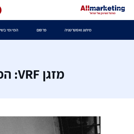
מיתוג ואסטרטגיה
פרסום
המי ומי בשיו
מזגן VRF: הפתרון החכם לקירור וחימום מבנים גדולים