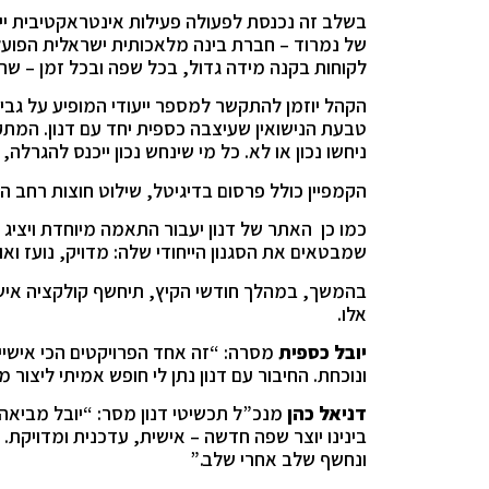
של נמרוד – חברת בינה מלאכותית ישראלית הפוע
לקוחות בקנה מידה גדול, בכל שפה ובכל זמן – ש
הקהל יוזמן להתקשר למספר ייעודי המופיע על גבי
טבעת הנישואין שעיצבה כספית יחד עם דנון. המתקש
ניחשו נכון או לא. כל מי שינחש נכון ייכנס להגרלה, והז
הקמפיין כולל פרסום בדיגיטל, שילוט חוצות רחב ה
כמו כן האתר של דנון יעבור התאמה מיוחדת ויציג 
שמבטאים את הסגנון הייחודי שלה: מדויק, נועז ואו
בהמשך, במהלך חודשי הקיץ, תיחשף קולקציה אישית
אלו.
יובל כספית
מסרה: “זה אחד הפרויקטים הכי אישיי
ונוכחת. החיבור עם דנון נתן לי חופש אמיתי ליצור 
דניאל כהן
מנכ”ל תכשיטי דנון מסר: “יובל מביאה א
בינינו יוצר שפה חדשה – אישית, עדכנית ומדויקת.
ונחשף שלב אחרי שלב.”