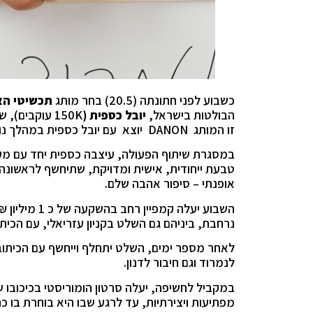
כשבוע לפני חתונתה (20.5) בחר מותג
תכשיטי ה
הבולטות בישראל,
יובל כספית (
זו המותג DANON יוצא עם יובל כספית במהלך נוצץ, מלא סטייל ובלתי צפוי שיתחיל כבר בשבוע הקרוב.
במסגרת שיתוף הפעולה, עיצבה כספית יחד עם מעצב
אופנתי – סיפור אהבה שלם.
השבוע יעלה ק
נרחבת, ביניהם גם השלט בקניון עזריאלי, עם הכית
לנמרוד וגם חיבור לדנון.
במקביל לחשיפה, יעלה סרטון הומוריסטי בכיכובו 
מפתיעות ויצירתיות, עד לרגע שבו היא בוחרת בו כחתן – ומהדהד את