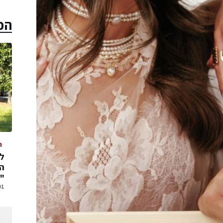
הכ
ה
המ
"
01 אוגוסט,