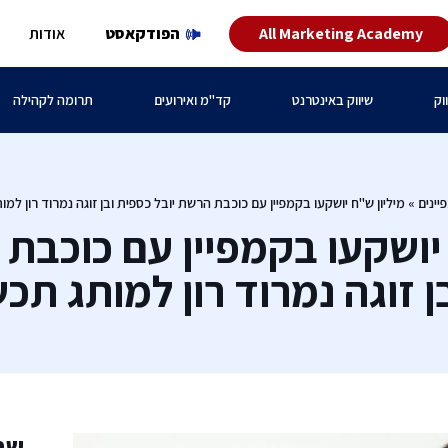
All Marketing Academy
הפודקאסט
אודות
וק
שיווק באינטרנט
קד"מ ואירועים
תרומה לקהילה
יינים
»
מיליון ש"ח יושקעו בקמפיין עם כוכבת הרשת יובל כספית ובן זוגה נמרוד רון למות
 יושקעו בקמפיין עם כוכבת 
 זוגה נמרוד רון למותג תכש
שת