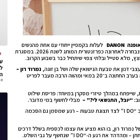
אופנה
DANON
לעלות בקמפיין ייחודי עם אחת מהנשים
150K עוקבים), שנבחרה לאחרונה כפרזנטורית המותג לשנת 2026. במסגרת
ע
עס
ל
י דנון את טבעת הנישואין שלה ושל בן זוגה,
נמרוד רון –
הג
טבעת ייחודית, אישית ומדויקת, שתיחשף לראשונה בערב החתונה ב־20 במאי ומהווה הרבה מעבר לפריט
30 יולי, 
מפיין רחב בהשקעה של כ 1 מיליון ₪, שייפתח במהלך טיזרי מסקרן במיוחד: פריסת שילוט
וב:
“יובל, התנשאי לי?” –
מבלי לחשוף במי מדובר.
לאחר מספר ימים, השלט יתחלף וייחשף עם הכיתוב “I DO” לצד תצוגת טבעות – רגע שמסמן גם הסכמה
של נמרוד רון, בו הוא מציע את עצמו לכספית בשלל דרכים
 רגע ה-“I DO” שנחשף על גבי השלט.