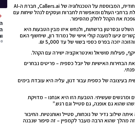
בשלב זה נכנסת לפעולה פעילות אינטראקטיבית ייחודית, המבוססת על הטכנולוגיה של Callers.ai, חברת ה-AI
לת ברחבי העולם ומאפשרת לחברות ועסקים לנהל שיחות עם
מ
הופכת את הקהל לחלק מהסיפור.
המ
 השלט ובסרטון ברשתות, ולנחש איזו מבין הטבעות היא
המ
רים יגיעו למענה קולי אישי של נמרוד רון, שיחשוף האם
ו
וכה יזכה בפרס כספי בשווי של עד 5,000 ₪.
30 יולי, 
יקף, פעילות סושיאל ואינטראקציה ישירה עם הקהל.
את הבחירות האישיות של יובל כספית – פריטים נבחרים
פנתי.
 בעיצובה של כספית עבור דנון, עליה היא עובדת בימים
ם ומרגשים שעשיתי. הטבעת הזו היא אנחנו – מדויקת
משהו שהוא גם אופנה, גם סטייל וגם רגש.”
יתה שילוב נדיר של נוכחות, סטייל ואותנטיות. החיבור
 זה מהלך שהוא הרבה מעבר לקמפיין – זה סיפור שנבנה