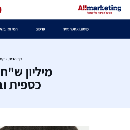
מיתוג ואסטרטגיה
פרסום
המי ומי בשיו
דף הבית
»
קמפ
מיליון ש"ח
כספית ובן