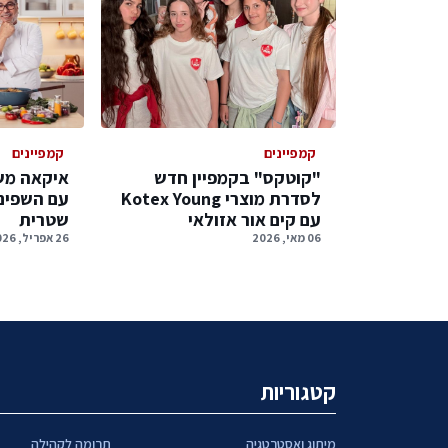
קמפיינים
קמפיינים
"קוטקס" בקמפיין חדש
איקאה מש
לסדרת מוצרי Kotex Young
עם השפים ח
עם קים אור אזולאי
שטרית
06 מאי, 2026
26 אפריל, 2026
קטגוריות
מיתוג ואסטרטגיה
תרומה לקהילה