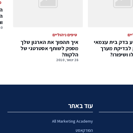
מ
המ
המ
ו
30 יולי, 
יים
טיפים ניהוליים
ע בדק בית עצמאי
איך תהפוך את הארגון שלך
לבדיקת מערך
מספק לשותף אסטרטגי של
ו ושיפורו?
הלקוח?
28 ינואר, 2010
עוד באתר
All Marketing Academy
הפודקאסט