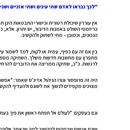
"לכך נבראו לאדם שתי עינים ושתי אזניים ושני 
אין עוררין שיכולת רטורית וכישורי התבטאות הינן
כריזמטי השולט באמנות הדיבור, יש יתרון.
אלא, כמ
הנכונים, וכמובן – מתי לשתוק ולהקשיב.
בין אם זה עם כפיף, עמית או לקוח, למד לשמור ע
מתפרץ עם מחשבות חדשות משלך. השתיקה מספקת 
לרגשות. כ"כ, שתיקה ממריצה את הדוברים להרחי
היה זה פרופסור וגורו הניהול אדיג'ס שאמר: "אפש
מצוינים מקפידים לנשוך את לשונם ולהעדיף להקש
וגם בעסקים: "לעולם אל תפתח ראשון את פיך בעת נ
ישנם אנשים שבמקום להקשיב למה שנאמר אליהם,