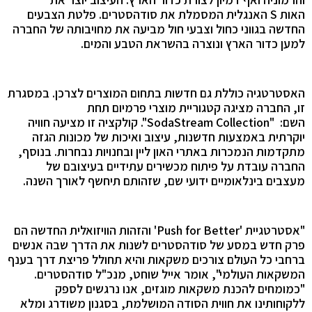
האות
S
האנגלית המסמלת את סודהסטרים
.
פלטת הצבעים
החדשה בגווני כחול וצבעי חול מביעה את מחויבותה של החברה
למען כדור הארץ ונוצרה בהשראת הטבע והמים.
האסטרטגיה כוללת גם חדשות בתחום המוצרים לצרכן. במסגרת
זו, החברה מציגה קטגוריית מוצרי פרמיום תחת
השם:
"
SodaStream Collection
".
קולקציה זו מציעה חוויה
יוקרתית באמצעות חדשנות, עיצוב ואיכות של מכונות הגזה
מתקדמות הנמכרות באתרי האון ליין ובחנויות נבחרות
.
בנוסף,
החברה עובדת על פיתוח מכשירים עתידיים בעיצובם של
מעצבים בינלאומיים ידועי שם
,
שזהותם תיחשף לאורך השנה
.
"אסטרטגיית
'
Push for Better
'
והזהות הוויזואלית החדשה הם
פרק חדש במסע של סודהסטרים לשנות את הדרך שבה אנשים
ברחבי כל העולם צורכים משקאות והיא תחולל פריצת דרך בענף
המשקאות העולמי
",
אומר אייל שוחט
,
מנכ
"
ל סודהסטרים
.
"
כמומחים להכנת משקאות מוגזים
,
אנו נרגשים לספק
ללקוחותינו את חווית הסודה המושלמת
,
בסגנון משודרג ומלא