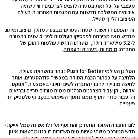
מעצבי על. כל זאת במטרה להציע לצרכנים חווית שתיה
איכותית המשלבת חדשנות עם המגמות האחרונות בעולם
העיצוב והלייף סטייל.
זוהי הפעם הראשונה שסודהסטרים מבצעת מהלך מיצוב ומיתוג
מחדש מאז מכירתה לפפסיקו העולמית לפני 4 שנים בתמורה
ל-3.2 מיליארד דולר, ומטרתו הדגשת עולמות התוכן של
החברה:
מומחיות, רעננות והעצמה
.
הסלוגן העולמי
Push for Better
נבחר בהשראת פעולת
הלחיצה על כפתור הכנת הסודה במכשיר סודהסטרים
.
אותה
לחיצה מובילה לדברי החברה לשינוי חיובי באמצעות
"
אפקט
אדווה
",
הן עבור הצרכנים הנהנים ממים מוגזים טריים ובריאים
והן עבור כדור הארץ ממנו נחסך השימוש בבקבוקי פלסטיק חד
פעמיים
.
לוגו החברה המוכר התעדכן והתווסף אליו לראשונה סמל אייקוני
חדש
המורכב משתי טיפות מים השזורות זו בזו ומבטאות איזון
והרמוניה ואף דמיון לצורת כדור הארץ
.
העיצוב יוצר את