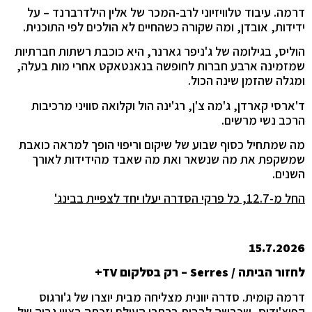
דרמה. עיבוד טלוויזיוני לרב-המכר של אלין הילדרברנד – על
ידידות, אובדן, ומה שקורה כשהחיים לא הולכים לפי התוכנית.
הוליס, בגילומה של ג'ניפר גארנר, היא כוכבת רשתות חברתיות
שמזמינה ארבע חברות לחופשה בנאנטאקט אחרי מות בעלה,
ומגלה שהזמן שינה הכול.
ד'ארסי קארדן, ג'מה צ'ן, רג'ינה הול וקלואה סוויני מרכיבות
הרכב נשי מרשים.
מה שמתחיל כסוף שבוע של שיקום וריפוי הופך למראה כואבת
שמשקפת את מה שנשאר ואת מה שאבד מהידידות לאורך
השנים.
החל מ-12.7, כל פרקי הסדרה יעלו יחד לצפיית בבינג'
15.7.2026
לחזור הביתה /
Serres
– רק בסלקום
TV
+
דרמה קומית. סדרה יוונית מצליחה מבית יוצרו של ג'ורגוס
קפוצ'ידיס, שכבשה לבבות ברחבי העולם וזכתה בציון גבוה של