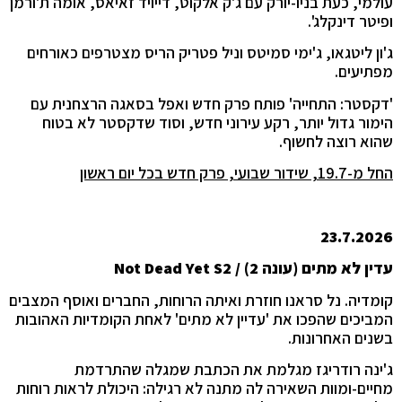
עולמי, כעת בניו-יורק עם ג'ק אלקוט, דייויד זאיאס, אומה ת'ורמן
ופיטר דינקלג'.
ג'ון ליטגאו, ג'ימי סמיטס וניל פטריק הריס מצטרפים כאורחים
מפתיעים.
'דקסטר: התחייה' פותח פרק חדש ואפל בסאגה הרצחנית עם
הימור גדול יותר, רקע עירוני חדש, וסוד שדקסטר לא בטוח
שהוא רוצה לחשוף.
החל מ-19.7, שידור שבועי, פרק חדש בכל יום ראשון
23.7.2026
עדין לא מתים (עונה 2) /
Not Dead Yet S2
קומדיה. נל סראנו חוזרת ואיתה הרוחות, החברים ואוסף המצבים
המביכים שהפכו את 'עדיין לא מתים' לאחת הקומדיות האהובות
בשנים האחרונות.
ג'ינה רודריגז מגלמת את הכתבת שמגלה שהתרדמת
מחיים-ומוות השאירה לה מתנה לא רגילה: היכולת לראות רוחות