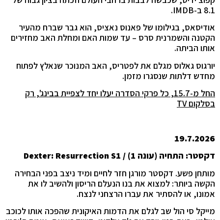
8.1 ב-IMDB.
אודיסאס, בגילומו של פאנוס נאציס, הוא גבר שברח מהעיר
הקטנה והשמרנית סרס – עד שמות האם ומחלת האב מחזירים
אותו הביתה.
יורגוס גאלוס מגלם את לפטריס, האב המנוכר שנאלץ לפתוח
מחדש דלתות שנסגרו מזמן.
החל מ-15.7, כל פרקי הסדרה יעלו יחד לצפיית בבינג', רק
בסלקום
TV
19.7.2026
דקסטר: התחיה (עונה 1) /
Dexter: Resurrection S1
מותחן פשע. דקסטר מורגן חזר לחיים ומיד ניצב בפני הבחירה
הקשה ביותר: למצוא את בנו הנעלם הריסון ולהשיב לו את
אמונו, או להסתיר את עברו הרצחני לנצח.
מייקל סי הול שב לגלם את הדמות האיקונית שהפכה אותו לכוכב