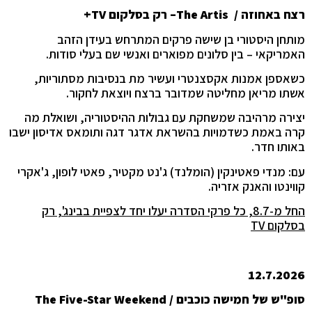
רצח באחוזה /
The Artis
– רק בסלקום
TV
+
מותחן היסטורי בן שישה פרקים המתרחש בעידן הזהב
האמריקאי – בין סלונים מפוארים ואנשי שם בעלי סודות.
כשאספן אמנות אקסצנטרי ועשיר מת בנסיבות מסתוריות,
אשתו מריאן מחליטה שמדובר ברצח ויוצאת לחקור.
יצירה מרהיבה שמשחקת עם גבולות ההיסטוריה, ושואלת מה
קרה באמת כשדמויות בהשראת אדגר דגה ותומאס אדיסון ישבו
באותו חדר.
עם: מנדי פאטינקין (הומלנד) ג'נט מקטיר, פאטי לופון, ג'אקרי
קווינטו והאנק אזריה.
החל מ-8.7, כל פרקי הסדרה יעלו יחד לצפיית בבינג', רק
בסלקום
TV
12.7.2026
סופ"ש של חמישה כוכבים /
The Five-Star Weekend