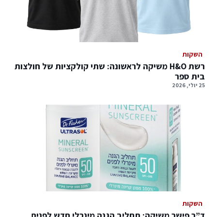
השקות
רשת H&O משיקה לראשונה: שתי קולקציות של חולצות
בית ספר
25 יולי, 2026
השקות
ד”ר פישר משיקה: תחליב הגנה מינרלי חדש לפנים