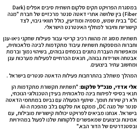
במסגרת הפרויקט תקים סלקום תשתית סיבים אפלים (Dark
Fiber) בין שלושה אתרי דאטה סנטר מרכזיים של חברת "מגה
DC" בבית שמש, מסמיה ומודיעין, כולל תוואי גיבוי, לצד
קישוריות וחיבור למחלף האינטרנט הישראלי.
תשתיות מסוג זה מהוות רכיב קריטי עבור פעילות שחקני ניאו-ענן
וחברות המספקות תשתיות עיבוד מתקדמות לבינה מלאכותית,
ומאפשרות העברת נתונים בנפחים גבוהים, בשיהוי נמוך וברמת
אבטחה ושרידות גבוהה, תנאים הכרחיים לפעילות מערכות ענן
ומחשוב עתיר ביצועים.
המהלך משתלב בהתרחבות פעילות הדאטה סנטרים בישראל .
אלי אדדי, מנכ"ל סלקום
: "תשתיות תקשורת מתקדמות הן
תנאי בסיסי לפיתוח בינה מלאכותית בעידן הטכנולוגי הנוכחי,
ולא רק שירות תומך. שיתוף הפעולה עם נביוס במתחמי הדאטה
סנטר של מגה DC, ממקם את סלקום בלב מהפכת ה-AI
בישראל. אנחנו מביאים לפרויקט יכולות קישוריות מובילות, עם
אמינות וביצועים שמאפשרים ללקוחות שלנו לפעול במהירויות
ובסטנדרטים של הדור הבא."