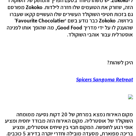
ל-
. יש משהו מיוחד בטעם הפריך והמתוק של השוקולד
Zokoko
הזה, שזורק את הטועמים שלו חזרה לילדות.
מפורסם
Zokoko
גם בזכות חטיפי השוקולד העשירים שלו העשויים קקאו שעברו
בירושה.
כבר נודע בשם ‘
'
Favourite Chocolatier
Zokoko
שהוענק לו על ידי מדריך
, מה שהופך אותו לפנינה
Good Food
אוסטרלית עבור אוהבי השוקולד.
היכן לשהות?
Spicers Sangoma Retreat
מקום האירוח נמצא במרחק של 20 דקות נסיעה ממומחה
השוקולד של אוסטרליה. מקום האירוח הזה מבודד יחסית ומציע
אופי רגוע לחופשה. המקום חבוי בין שיחים אוסטרלים, ומציע
בריכה מפוארת, מסעדה מובילה וחדרי יוקרה בדירוג 5 כוכבים.