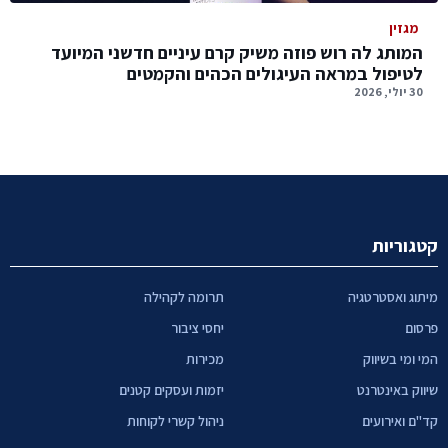
מגזין
המותג לה רוש פוזה משיק קרם עיניים חדשני המיועד
לטיפול במראה העיגולים הכהים והקמטים
30 יולי, 2026
קטגוריות
מיתוג ואסטרטגיה
תרומה לקהילה
פרסום
יחסי ציבור
המי ומי בשיווק
מכירות
שיווק באינטרנט
יזמות ועסקים קטנים
קד"ם ואירועים
ניהול קשרי לקוחות