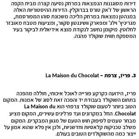
דירות מסוגננות הנמצאות במרחק נסיעה קצרה מבית הקפה
הראשון של ז'אק טורס בברוקלין. הדירות ההיסטוריות האלה
במנהטן נמצאות במרחק הליכה משכונת סוהו המפורסמת,
מגריניץ' וילג' ומפארק וושינגטון סקוור, ומציעות מטבח מאובזר
לחלוטין. מיקומן נחשב לנקודת מוצא אידיאלית לביקור בעיר
המספקת חווית שוקולד מהנה.
3. פריז, צרפת –
La Maison du Chocolat
פריז, הידועה כקרקע פורייה לאוכל איכותי, חוללה מהפכה
בתחום השוקולד בעבודת יד והפכה זאת לסוג של אמנות. המקום
הטוב ביותר לטעום שוקולד צרפתי הוא
La Maison du
. החל במקרונים ועד פרלינים עשירים, המקום מציע
Chocolat
מבחר טעמים לסיפוק חוש הטעם של מגוון המבקרים. המקום
משלב טכניקות קלאסיות וחדשניות, ולכן אין פלא שהוא אמון על
ייצור כמה מהשוקולדים הטובים בעולם.