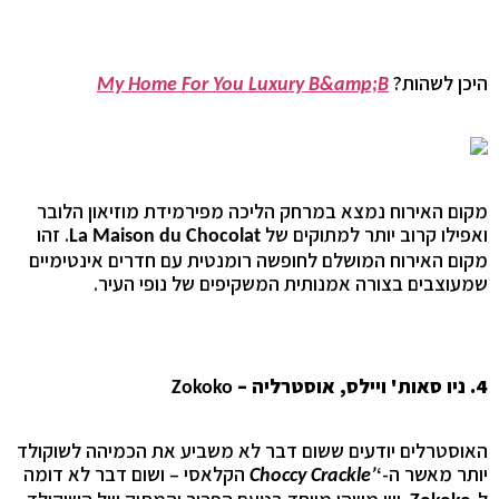
היכן לשהות?
My Home For You Luxury B&amp;B
מקום האירוח נמצא במרחק הליכה מפירמידת מוזיאון הלובר
ואפילו קרוב יותר למתוקים של
. זהו
La Maison du Chocolat
מקום האירוח המושלם לחופשה רומנטית עם חדרים אינטימיים
שמעוצבים בצורה אמנותית המשקיפים של נופי העיר.
4. ניו סאות' ויילס, אוסטרליה –
Zokoko
האוסטרלים יודעים ששום דבר לא משביע את הכמיהה לשוקולד
יותר מאשר ה-‘
הקלאסי – ושום דבר לא דומה
Choccy Crackle’