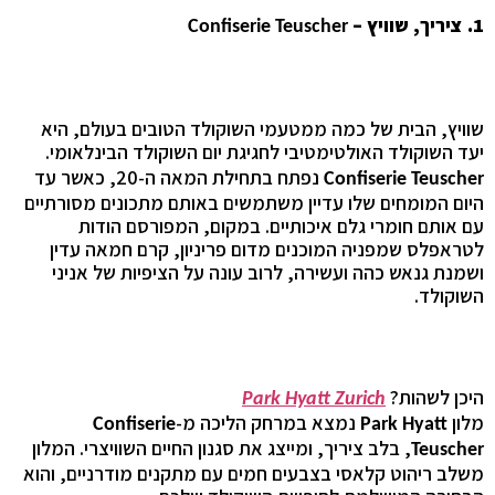
1. ציריך, שוויץ –
Confiserie Teuscher
שוויץ, הבית של כמה ממטעמי השוקולד הטובים בעולם, היא
יעד השוקולד האולטימטיבי לחגיגת יום השוקולד הבינלאומי.
נפתח בתחילת המאה ה-20, כאשר עד
Confiserie Teuscher
היום המומחים שלו עדיין משתמשים באותם מתכונים מסורתיים
עם אותם חומרי גלם איכותיים. במקום, המפורסם הודות
לטראפלס שמפניה המוכנים מדום פריניון, קרם חמאה עדין
ושמנת גנאש כהה ועשירה, לרוב עונה על הציפיות של אניני
השוקולד.
היכן לשהות?
Park Hyatt Zurich
מלון
נמצא במרחק הליכה מ-
Confiserie
Park Hyatt
, בלב ציריך, ומייצג את סגנון החיים השוויצרי. המלון
Teuscher
משלב ריהוט קלאסי בצבעים חמים עם מתקנים מודרניים, והוא