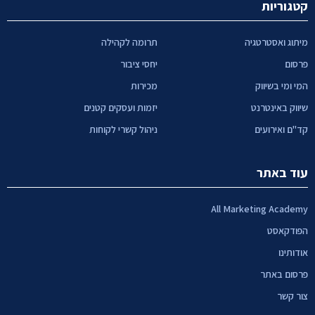
קטגוריות
מיתוג ואסטרטגיה
תרומה לקהילה
פרסום
יחסי ציבור
המי ומי בשיווק
מכירות
שיווק באינטרנט
יזמות ועסקים קטנים
קד"ם ואירועים
ניהול קשרי לקוחות
עוד באתר
All Marketing Academy
הפודקאסט
אודותינו
פרסום באתר
צור קשר