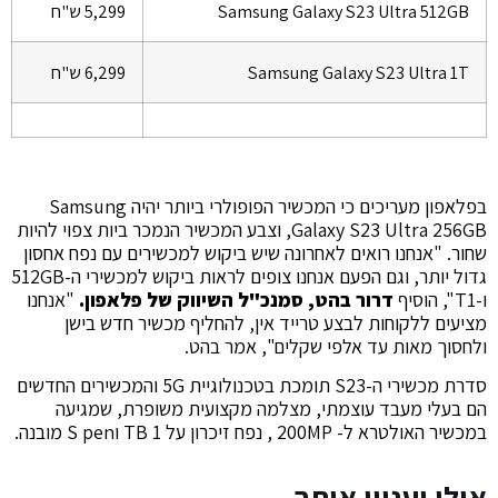
Samsung Galaxy S23 Ultra 512GB
5,299 ש"ח
Samsung Galaxy S23 Ultra 1T
6,299 ש"ח
בפלאפון מעריכים כי המכשיר הפופולרי ביותר יהיה Samsung
Galaxy S23 Ultra 256GB, וצבע המכשיר הנמכר ביות צפוי להיות
שחור. "אנחנו רואים לאחרונה שיש ביקוש למכשירים עם נפח אחסון
גדול יותר, וגם הפעם אנחנו צופים לראות ביקוש למכשירי ה-512GB
ו-T1", הוסיף
דרור בהט, סמנכ"ל השיווק של פלאפון.
"אנחנו
מציעים ללקוחות לבצע טרייד אין, להחליף מכשיר חדש בישן
ולחסוך מאות עד אלפי שקלים", אמר בהט.
סדרת מכשירי ה-S23 תומכת בטכנולוגיית 5G והמכשירים החדשים
הם בעלי מעבד עוצמתי, מצלמה מקצועית משופרת, שמגיעה
במכשיר האולטרא ל- 200MP , נפח זיכרון על 1 TB וS pen מובנה.
אולי יעניין אותך