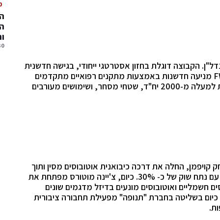
מ
המ
המ
ו
30 יולי, 
ת והנדל"ן. הקבוצה דוגלת בחזון אסטרטגי ייחודי, בגישה חדשנית
ובמחויבות למצוינות. בתחום הבריאות, קבוצת FWD מניעה חדשנות באמצעות מתקנים רפואיים מתקדמים
ותוכניות בריאות, בתחום הנדל"ן היא מנהלת ויוזמת למעלה מ-2000 יח"ד, שטחי מסחר, ושימושים מעורבים
 קויפמן, החלה את דרכה כיבואנית אוטובוסים מסין ותוך
שנים ספורות הובילה את שוק האוטובוסים בישראל עם נתח שוק של כ- 30%. כיום, צ'יינה מוטורס מפתחת את
ים חשמליים ואוטובוסים מונעים בדיזל מדגמים שונים
 כיום בשליטה בחברת "תנופה" מפעילת תחבורה ציבורית
ות.