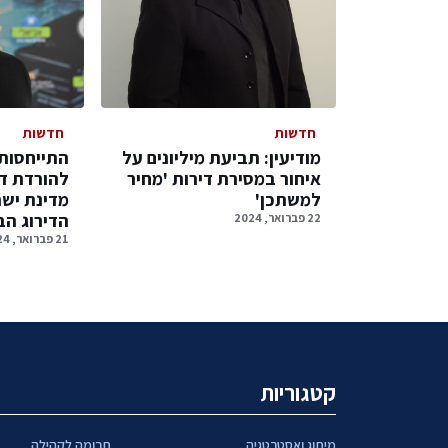
חדשות
חדשות
מודיעין: תביעת מיליונים על
התייחסות 
איחור במסירת דירות 'מחיר
להורדת די
למשתכן'
מדינת ישר
הדירוג הב
22 פברואר, 2024
21 פברואר, 2024
קטגוריות
מיתוג ואסטרטגיה
תרומה לקהילה