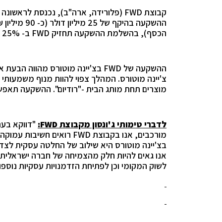
קבוצת FWD (פלורידה, ארה"ב), נכנסת לר
הכסף), בהשלמת ההשקעה תחזיק FWD ב- 25% בצ'יינה מוטורס.
ההשקעה של FWD בצ'יינה מוטורס מהו
צ'יינה מוטורס. המהלך צפוי להוות מנוף משמעותי 
מוצרים תחת מותג הבית -"רודיום". ההשקעה תאפ
לדברי טימותי ג'ונסון מקבוצת
FWD
:
"דווקא בעת
מורכבים, אנו בקבוצת FWD ר
בצ'יינה מוטורס היא שילוב של החלטה עסקית לצד 
אנו גאים להיות חלק מהצמיחה של חברה ישראלית,
לשוק המקומי וכן לפתיחת הזדמנויות עסקיות נוספות עב