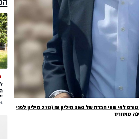
הכ
ה
המ
"
01 אוגוסט,
תשקיע כ- 90 מיליון ₪ בצ'יינה מוטורס לפי שווי חברה של 360 מיליון ₪ (270 מיליון לפני