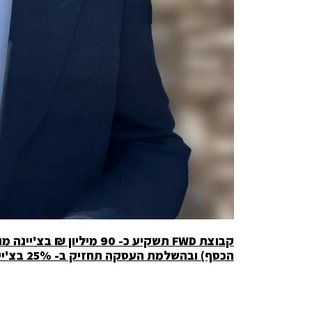
קבוצת
FWD
הכסף) ובהשלמת העסקה תחזיק ב- 25% בצ'יינה מוטורס