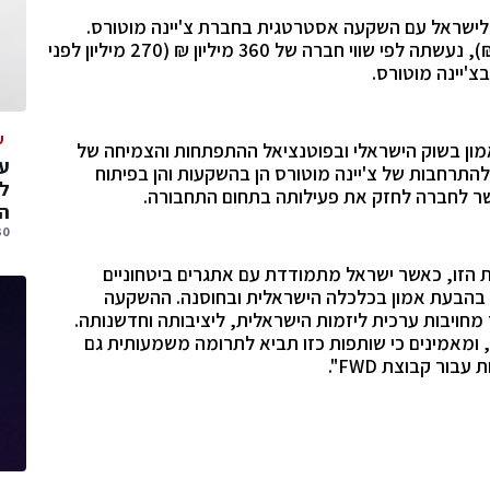
אשונה לישראל עם השקעה אסטרטגית בחברת צ'יינה מוטורס.
ההשקעה בהיקף של 25 מיליון דולר (כ- 90 מיליון ₪), נעשתה לפי שווי חברה של 360 מיליון ₪ (270 מיליון לפני
ע
וה הבעת אמון בשוק הישראלי ובפוטנציאל ההתפתחות והצמיחה של
עס
להתרחבות של צ'יינה מוטורס הן בהשקעות והן בפיתוח
ל
שר לחברה לחזק את פעילותה בתחום התחבורה.
הג
30 יולי, 
 הזו, כאשר ישראל מתמודדת עם אתגרים ביטחוניים
ואים חשיבות עמוקה בהבעת אמון בכלכלה הישראלית ובחוסנה. ההשקעה
מחויבות ערכית ליזמות הישראלית, ליציבותה וחדשנותה.
 ומאמינים כי שותפות כזו תביא לתרומה משמעותית גם
ור קבוצת FWD".