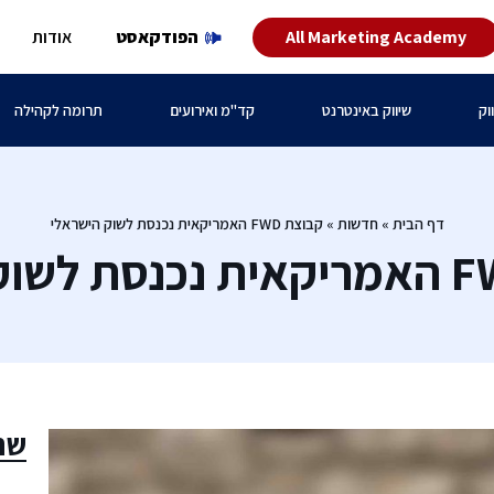
All Marketing Academy
הפודקאסט
אודות
וק
שיווק באינטרנט
קד"מ ואירועים
תרומה לקהילה
דף הבית
»
חדשות
»
קבוצת FWD האמריקאית נכנסת לשוק הישראלי
שת