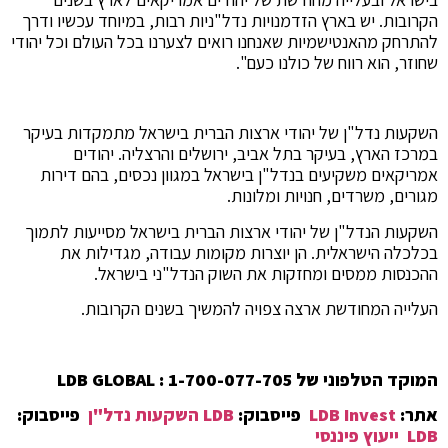
הקרובות. יש בארץ הזדמנויות נדל"ניות רבות, במיוחד עכשיו ודרך
להתרחק מהאנטישמיות שאנחנו רואים לצערנו בכל העולם וכל יהודי
שחוזר, הוא רווח של כולנו כעם".
השקעות נדל"ן של יהודי ארצות הברית בישראל מתמקדות בעיקר
במרכז הארץ, בעיקר בתל אביב, ירושלים והרצליה. יהודים
אמריקאים משקיעים בנדל"ן בישראל במגוון נכסים, בהם דירות
מגורים, משרדים, חנויות ומלונות.
השקעות הנדל"ן של יהודי ארצות הברית בישראל מסייעות לתמוך
בכלכלה הישראלית. הן יוצרות מקומות עבודה, מגדילות את
ההכנסות ממסים ומחזקות את השוק הנדל"ני בישראל.
העלייה המחודשת ארצה צפויה להמשיך בשנים הקרובות.
המוקד הטלפוני של LDB GLOBAL : 1-700-077-705
אתר:
LDB Invest
פייסבוק:
LDB השקעות נדל"ן
פייסבוק:
LDB ייעוץ פיננסי