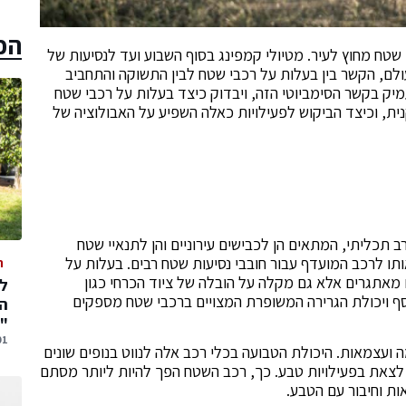
הכ
לי שטח מחוץ לעיר. מטיולי קמפינג בסוף השבוע ועד לנסיעות של
ולם, הקשר בין בעלות על רכבי שטח לבין התשוקה והתחביב
ק בקשר הסימביוטי הזה, ויבדוק כיצד בעלות על רכבי שטח
, וכיצד הביקוש לפעילויות כאלה השפיע על האבולוציה של
ב תכליתי, המתאים הן לכבישים עירוניים והן לתנאיי שטח
ותו לרכב המועדף עבור חובבי נסיעות שטח רבים. בעלות על
ה
גרים אלא גם מקלה על הובלה של ציוד הכרחי כגון
נוסף ויכולת הגרירה המשופרת המצויים ברכבי שטח מספקים
המ
"
01 אוגוסט,
עצמאות. היכולת הטבועה בכלי רכב אלה לנווט בנופים שונים
לצאת בפעילויות טבע. כך, רכב השטח הפך להיות ליותר מסתם
ות וחיבור עם הטבע.