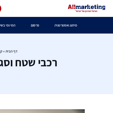
מיתוג ואסטרטגיה
פרסום
המי ומי בשיו
דף הבית
»
קד&quot
רכבי שטח וסגנ