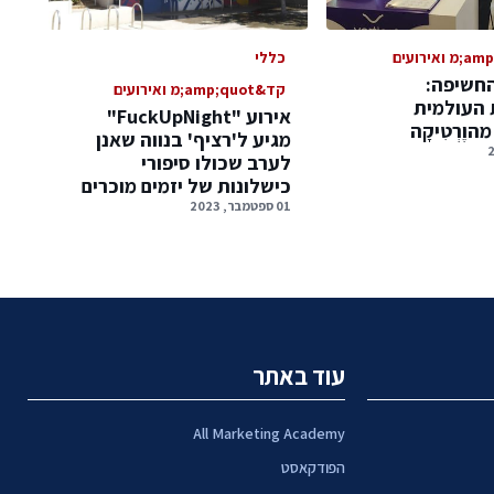
כללי
חשיפה:
קד&amp;quot;מ ואירועים
העולמית
אירוע "FuckUpNight"
וֶרְטִיקָה
מגיע ל'רציף' בנווה שאנן
לערב שכולו סיפורי
כישלונות של יזמים מוכרים
01 ספטמבר, 2023
עוד באתר
All Marketing Academy
הפודקאסט