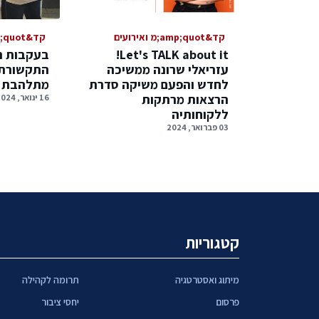
קד&amp;quot;מ ואירועים
קד&amp;quot;מ ואירועים
Let's TALK about it!
בעקבות ה
עזריאלי שרונה ממשיכה
התקשורת 
לחדש והפעם משיקה סדרת
מתלהבת מה
הרצאות מרתקות
16 ינואר, 2024
ללקוחותיה
03 פברואר, 2024
קטגוריות
מיתוג ואסטרטגיה
תרומה לקהילה
פרסום
יחסי ציבור