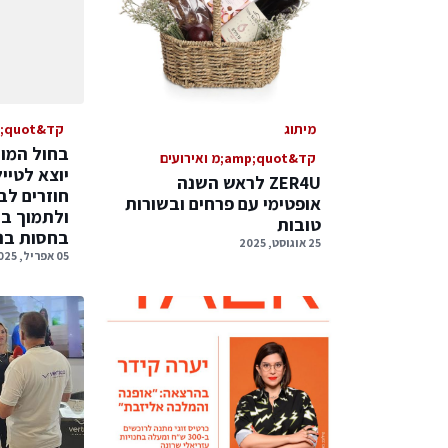
מיתוג
קד&amp;quot;מ ואירועים
בחול המו
קד&amp;quot;מ ואירועים
יוצא לטיי
ZER4U לראש השנה
חוזרים לב
אופטימי עם פרחים ובשורות
ולתמוך ב
טובות
בחסות בנ
25 אוגוסט, 2025
05 אפריל, 2025