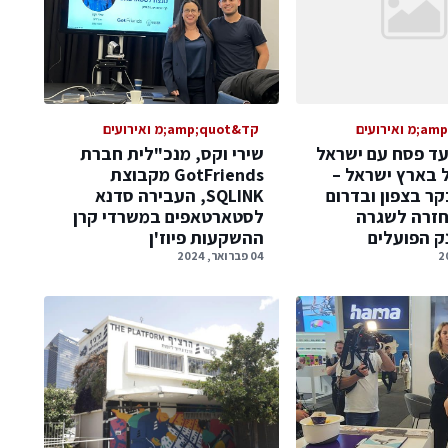
קד&amp;quot;מ ואירועים
עד פסח עם ישראל
שירי וקס, מנכ"לית חברת
ל בארץ ישראל –
GotFriends מקבוצת
קר בצפון ובדרום
SQLINK, העבירה סדנא
חזרה לשגרה
לסטארטאפים במשרדי קרן
ק הפועלים
ההשקעות פיוז'ן
04 פברואר, 2024