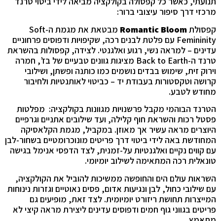
תנועתי, כאשר כל קפסולה בקולקציה מביאה לידי ביטוי טרנד
מרכזי דרך סיפור עיצובי ברור:
קפסולת
Romantic Bloom
מבטאת את מגמת ה-Soft
Femininity עם פלטת לבנים רכה, שקיפויות ודפוסים פרחוניים
עדינים – למראה נשי, רגוע ואלגנטי. לצידה, קפסולות בהשראת
טרנד ה-Back to Earth מציגות גוונים טבעיים של בז’, חמרה
וירוק זית, שימוש בבדים נושמים כמו כותנה ופשתן, ושילובי
קרושה וטקסטורות בעבודת יד – כביטוי לאותנטיות ולחיבור
מחודש לטבע.
הטרנד הבוהמי מקבל פרשנויות מגוונות בקולקציה: מפלטות
פסטל רכות והשראת חוף קלילה, ועד שילובים אתניים וגרפיים
היוצרים מראה עשיר אך מאוזן. במקביל, מגמת הקלאסיקה
המחודשת באה לידי ביטוי דרך פריטים מונוכרומטיים בשחור-לבן
עם קווים נקיים ואלגנטיות על-זמנית, לצד הדפסי אנימל בגישה
טונאלית רכה המתאימה לשילוב יומיומי.
השראות עולם הים והחופשה ממשיכות להוביל את הקולקציה,
עם שילובי כחול, לבן ונגיעות אדום, פסים נאוטיים וגזרות נינוחות
המייצרות תחושת ריזורט יומיומית. לצד זאת, מופיעים גם
פריטים בגווני גוף חמים ודפוסים עדינים ליצירת מראה קיצי לא
מתאמץ.