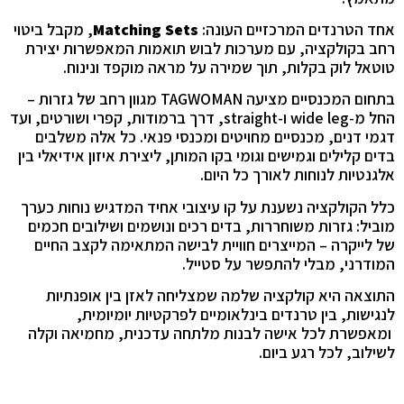
אחד הטרנדים המרכזיים העונה:
Matching Sets
, מקבל ביטוי
רחב בקולקציה, עם מערכות לבוש תואמות המאפשרות יצירת
טוטאל לוק בקלות, תוך שמירה על מראה מוקפד ונינוח.
בתחום המכנסיים מציעה TAGWOMAN מגוון רחב של גזרות –
החל מ-wide leg ו-straight, דרך ברמודות, קפרי ושורטים, ועד
דגמי דנים, מכנסיים מחויטים ומכנסי פנאי. כל אלה משלבים
בדים קלילים וגמישים וגומי בקו המותן, ליצירת איזון אידיאלי בין
אלגנטיות לנוחות לאורך כל היום.
כלל הקולקציה נשענת על קו עיצובי אחיד המדגיש נוחות כערך
מוביל: גזרות משוחררות, בדים רכים ונושמים ושילובים חכמים
של לייקרה – המייצרים חוויית לבישה המתאימה לקצב החיים
המודרני, מבלי להתפשר על סטייל.
התוצאה היא קולקציה שלמה שמצליחה לאזן בין אופנתיות
לנגישות, בין טרנדים בינלאומיים לפרקטיות יומיומית,
ומאפשרת לכל אישה לבנות מלתחה עדכנית, מחמיאה וקלה
לשילוב, לכל רגע ביום.