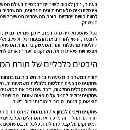
בעתיד, ניתן לצפות לשינויים דרמטיים בעולם המש
אינטליגנציה מלאכותית וניתוח נתונים, המשחקים הו
לחוות חוויות ייחודיות. תורת המשחקים תמשיך לש
המשחק.
ככל שהטכנולוגיה מתקדמת, ייתכן שנראה גם שינו
לדוגמה, עשוי להרחיב את ההצעות שלו ולשלב אל
החלטות מושכלות יותר. הממשק בין תורת המשחקים 
אפשרויות שיאתגרו את השחקנים ויעודדו אותם לחש
היבטים כלכליים של תורת ה
תורת המשחקים מציעה תובנות חשובות גם בתחום 
שחקנים מבצעים החלטות כלכליות משמעותיות. השח
שחקנים יכולים להמר על תוצאות שונות, מה שמחי
תוצאות קודמות, סיכוני הימור ותנודות בשוק.
שחקנים חייבים לבחון את התנהגות המתמודדים ה
רווחיהם. תהליך זה מזכיר את המודלים הכלכליים
המשחקים על קבלת החלטות כלכליות במשחקים אלו
תהליכים כלכליים אמיתיים, ומדגישה את החשיבות 