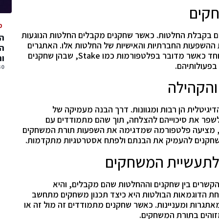
חקים
מ
ים בקבלת החלטות. כאשר שחקנים מקבלים החלטות הנוגעות
המ
 ההשפעות החברתיות והאישיות של החלטות אלו. האתגרים
המ
האתיים הללו נראים בבירור בזירה הדיגיטלית, במיוחד כאשר מדובר בפלטפורמות כמו Stake, שבהן שחקנים
ו
 בפעולותיהם.
30 יולי, 
והקהילה
גיטלית הן רבות ומגוונות. דרך הבנה מעמיקה של
 לשפר את סיכוייהם להצלחה, תוך שהם מתמודדים עם
 Stake, כדוגמה מובהקת, מציעה פלטפורמה שמדגימה את השפעות תורת המשחקים
שחקנים להעמיק את הבנתם ולפתח אסטרטגיות מתקדמות.
לתעשיית המשחקים
שרים בין שחקנים וההחלטות שהם מקבלים, והיא
ת הדוגמאות הבולטות היא כיצד תכנון משחקים מתחשב
אתגרות ומעניינות. כאשר שחקנים מתמודדים זה מול זה או
והים בתורת המשחקים.