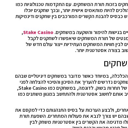
חקים בזכות תורת המשחקים. עם התקדמות טכנולוגיות כמו
לכים להיות מותאמים אישית יותר, ובכך שחקנים יוכלו
מש כבסיס להבנת הקשרים המורכבים בין שחקנים ודינמיקות
יים בגישות להימור והשקעה במשחקים.
Stake Casino
,
מנטים של תורת המשחקים שיאפשרו לשחקנים לקבל
לבין חוויות המשחקים העתידיות ייצור עולם חדש של
וב בצורה אסטרטגית יותר.
משחקים
הכלכלה, במיוחד כאשר מדובר במשחקים דיגיטליים שבהם
קנים נדרשים להעריך את הסיכון והסיכוי להצלחה לפני
שהם מקבלים החלטות, דבר שמזכיר את המושגים של תחרות בשוק. לדוגמה, במשחקים כמו Stake Casino,
יב אותם לחשוב אסטרטגית ולהתחשב במגוון משתנים כמו
אחרים, ולבצע הערכות על בסיס התנהגותם כדי למקסם את
 שבהם יש צורך לנבא את פעולות המתחרים. השפעת תורת
 מדגימה את הקשרים בין אסטרטגיות משחק לבין
של תכנון מראש והבנת השוק.