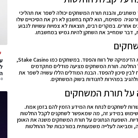
משתנים, והבנת תורת המשחקים יכולה לשפר את תהליכי
גיה מסוימת, הוא לוקח בחשבון לא רק את הסיכויים שלו
אחרים. במקרים רבים, תוצאות לא צפויות עשויות לנבוע
, דבר שמחייב את השחקן להיות גמיש במחשבתו.
שחקים
ע
אחת מההיבטים המרכזיים של תורת המשחקים היא הדינמיקה של רווח והפסד. במשחקים כמו Stake Casino,
עס
כל החלטה. תורת המשחקים מציעה מודלים מתקדמים
ל
וח לבין סיכון להפסד. הבנת המודלים הללו עשויה לשפר את
הג
להגיב במהירות לתנודות בשוק המשחקים.
30 יולי, 
ה על תורת המשחקים
ות לשחקנים לנתח את המידע הזמין להם בזמן אמת.
לים מתקדמים לשימוש במידע זה, מה שמאפשר לשחקנים לקבל החלטות
ידיות. השפעת הנתונים על תורת המשחקים משנה את האופן
חה, ומביאה לעלייה משמעותית במורכבות של ההחלטות