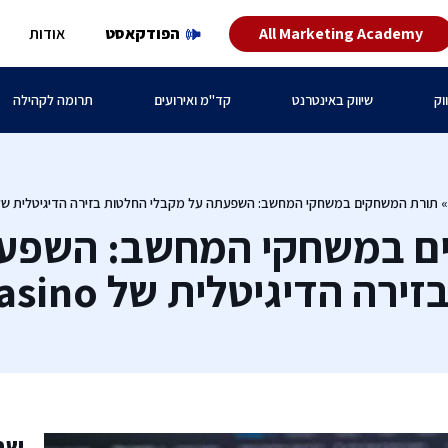
All Marketing Academy
הפודקאסט
אודות
וק
שיווק באינטרנט
קד"מ ואירועים
תרומה לקהילה
תורת המשחקים במשחקי המחשב: השפעתה על מקבלי החלטות בזירה הדיגיטלית של take Casino
ם במשחקי המחשב: השפעת
 הדיגיטלית של Stake Casino
שת