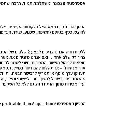
אסטרטגיה זו נכונה ומשתלמת תמיד. תזכרו שתמיד
הכסף הכי זמין, נמצא אצל הלקוחות הקיימים, א
להוציא כסף בגיוסם (חשיפה, שכנוע, יצירת העדפה)
ללקוח חדש אנחנו צריכי
צריך רק שלב אחד… ואם
אנחנו מזניחים את מערכ
חוטאים לניהול השיווק והמכירות. חיוני לשמר לקוח
או רומנטיות) – אז תשלחו להם דיוור במייל, תס
תעניקו ערך מוסף או תמריץ לרכישה הבאה, ותוודאו 
מהמתחרים. ובשביל להפוך רעיון ליישומי ומיידי, 
יעדי מכירות מתוך הנתח הזה. גם ללא כל השקעה 
הרעיון האסטרטגי:
 profitable than Acquisition