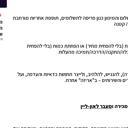
מ
ום והמימון כגון פריסה לתשלומים, תוספת אחריות מורחבת
המ
 קטנה
המ
ו
30 יולי, 
 (בלי להפחית מחיר) או הפחתת כמות (בלי להפחית
הובלה/התקנה/הדרכה/תמיכה מהעלות
), להנגיש, להלהיב, ולייצר תחושת כדאיות והעדפה, ועל
ים והשירותים – ב"אריזה" אחרת.
כירה ו
מעבר לאון-ליין