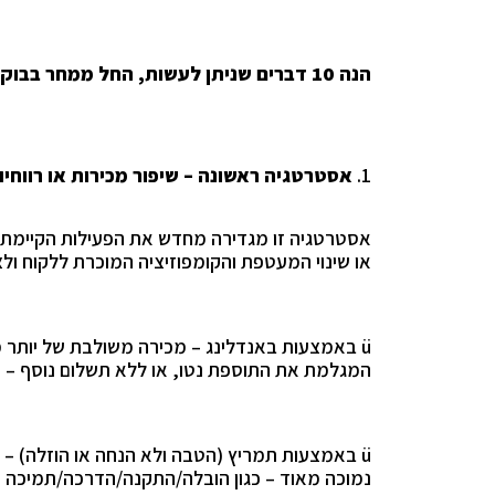
הנה 10 דברים שניתן לעשות, החל ממחר בבוקר – על מנת לשפר את תוצאות השנה:
1.
אסטרטגיה ראשונה – שיפור מכירות או רווח
אסטרטגיה זו מגדירה מחדש את הפעילות הקיימת,
או שינוי המעטפת והקומפוזיציה המוכרת ללקוח ולצ
ü
באמצעות באנדלינג – מכירה משולבת של יותר מ
המגלמת את התוספת נטו, או ללא תשלום נוסף – 
ü
באמצעות תמריץ (הטבה ולא הנחה או הוזלה) – ת
נמוכה מאוד – כגון הובלה/התקנה/הדרכה/תמיכה –