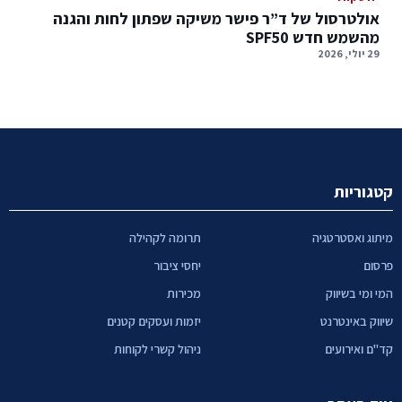
אולטרסול של ד”ר פישר משיקה שפתון לחות והגנה
מהשמש חדש SPF50
29 יולי, 2026
קטגוריות
מיתוג ואסטרטגיה
תרומה לקהילה
פרסום
יחסי ציבור
המי ומי בשיווק
מכירות
שיווק באינטרנט
יזמות ועסקים קטנים
קד"ם ואירועים
ניהול קשרי לקוחות