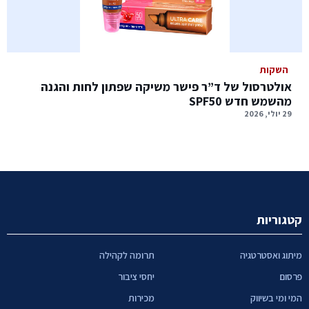
השקות
אולטרסול של ד”ר פישר משיקה שפתון לחות והגנה
מהשמש חדש SPF50
29 יולי, 2026
קטגוריות
מיתוג ואסטרטגיה
תרומה לקהילה
פרסום
יחסי ציבור
המי ומי בשיווק
מכירות