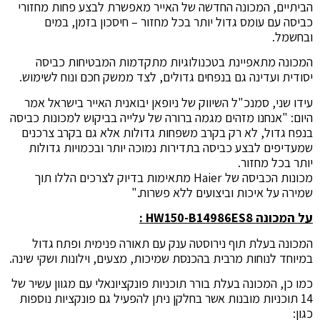
הביתיים, המכונה החדשה של האייר מאפשרת לבצע פחות מחזורי
כביסה עם עומס גדול יותר בכל מחזור – חיסכון בזמן, במים
ובחשמל.
המכונה מתאפיינת בטכנולוגיות מתקדמות המבטיחות כביסה
יסודית ועדינה גם בנפחים גדולים, לצד ממשק חכם ונוח לשימוש.
עידו שני, סמנכ"ל השיווק של ניופאן יבואנית האייר בישראל אמר
היום: "אנחנו מזהים מגמה ברורה של עלייה בביקוש למכונות כביסה
בנפח גדול, לא רק בקרב משפחות גדולות אלא גם בקרב צרכנים
שמעדיפים לבצע כביסה בתדירות נמוכה יותר ובכמויות גדולות
יותר בכל מחזור.
מכונות הכביסה של Haier מתאימות בדיוק לצרכים הללו תוך
שמירה על איכות וביצועים ללא פשרות."
על המכונה
HW150-B14986ES8
:
המכונה בעלת תוף נירוסטה ענק עם תאורה פנימית ופתח גדול
במיוחד לנוחות מרבית בהכנסת שמיכות, מצעים, וילונות ושקי שינה.
כמו כן, המכונה בעלת בורר תוכניות פונקציונאלי עם מגוון עשיר של
14 תוכניות מובנות אשר בחלקן ניתן להפעיל גם פונקציות נוספות
כגון: