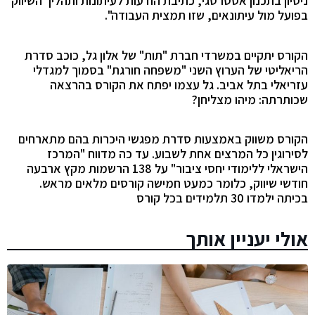
ניסיון בתכנון אסטרטגי, כתיבת הודעות לעיתונות ותהליך השיווק
בפועל מול עיתונאים, שזו תמצית העבודה".
הקורס יתקיים במשרדי חברת "תות" של אלון גל, כוכב סדרת
הריאליטי של הערוץ השני "משפחה חורגת" בסמוך למגדלי
עזריאלי בתל אביב. גל עצמו יפתח את הקורס בהרצאה
שכותרתה: מיהו מצליחן?
הקורס משווק באמצעות סדרת מפגשי היכרות בהם מתארחים
לסירוגין כל המרצים אחת לשבוע. עד כה מדווח "המרכז
הישראלי ללימודי יחסי ציבור" על 138 הרשמות מקץ ארבעה
חודשי שיווק, כלומר כמעט חמישה קורסים מלאים מראש.
בכיתה ילמדו 30 תלמידים בכל קורס
אולי יעניין אותך