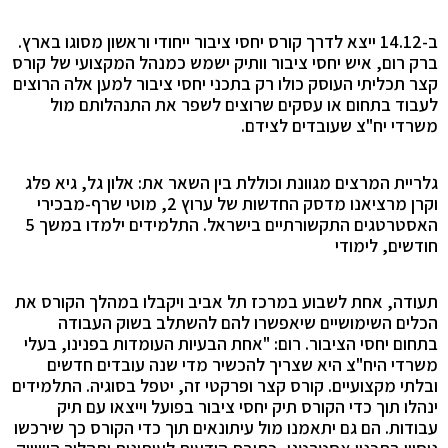
ב-14.12 ייצא לדרך קורס יחסי ציבור ייחודי וראשון מסוגו בארץ.
ברק רום, איש יחסי ציבור וותיק ישמש כמנהל המקצועי של קורס
קצר תכליתי העוסק כולו רק בתכני יחסי ציבור למען אלה הרוצים
לעבוד בתחום או עסקים שרוצים לשפר את התנהלותם מול
משרדי יח"צ שעובדים לצידם.
גלריית המרצים מגוונת וכוללת בין השאר את: אלון גל, גיא פלג
וקרן מרציאנו מדסק החדשות של ערוץ 2, מוטי שרף-מבכירי
האסטרטגים התקשורתיים בישראל. התלמידים ילמדו במשך 5
חודשים, לימודי
תעודה, אחת לשבוע במרכז תל אביב ויקבלו במהלך הקורס את
הכלים השימושיים שיאפשרו להם להשתלב בשוק העבודה
בתחום יחסי הציבור. רום: "אחת הבעיות העומדות בפנינו, בעלי
משרדי היח"צ היא שצריך להכשיר מדי שנה עובדים חדשים
ובלתי מקצועיים. קורס קצר ופרקטי זה, יטפל בסוגיה. התלמידים
ינהלו תוך כדי הקורס תיק יחסי ציבור בפועל וייצאו עם תיק
עבודות. הם גם יתאמנו מול עיתונאים תוך כדי הקורס כך שירכשו