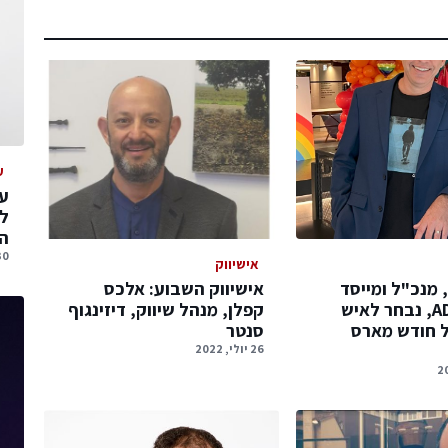
ע
עס
ל
הג
30 יולי, 
אישיווק
, מנכ"ל ומייסד
אישיווק השבוע: אלכס
חברת ADIO, נבחר לאיש
קפלן, מנהל שיווק, דיזינגוף
ל חודש מארס
סנטר
26 יולי, 2022