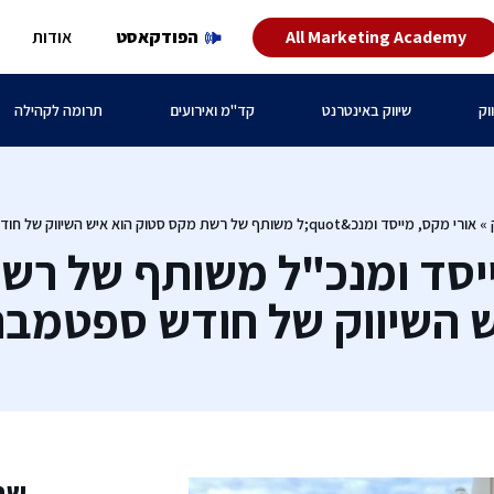
All Marketing Academy
הפודקאסט
אודות
וק
שיווק באינטרנט
קד"מ ואירועים
תרומה לקהילה
»
אורי מקס, מייסד ומנכ&quot;ל משותף של רשת מקס סטוק הוא איש השיווק של חודש ספטמבר 2021
ייסד ומנכ"ל משותף של רש
 השיווק של חודש ספטמבר 021
שת