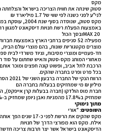
מקס
סטוק שינתה את חווית הצריכה בישראל והצלחתה 
לני"ע לפני כשנה לפי שווי של 1.7 מיליארד ₪
מקס סטוק, שנוסדה בסוף שנת 2004, עוסקת במסחר קמעוני
באמצעות הפעלת רשת חנויות דיסקאונט למגוון ר
MAX 20
ובסך הכול
מפעילה 52 סניפים ברחבי הארץ באמצעות חברות בנות וזכיינים. הרשת מציעה מגוון רב של
מוצרים מקטגוריות שונות, בהם מוצרי עולם הבית, צ
חד-פעמיים ומוצרי מסיבות, וציוד משרדי לבית ספר. אורי מקס (45
מאחורי המותג מקס-סטוק והאיש שחתום על סוד הה
הרכבת לתל אביב, ופשוט קונה חפצים ומוכר אותם ב
בכל פרט ופרט בחברה שהקים.
הרווח הנקי של החברה ברבעון השני של 2021 הסתכם ב-22.3
מיליון ₪
מי שמחזיקים בבעלות בחברה הם
חברת מוס הולדקו (חברה בבעלות קרן אייפקס), המחזיקה 27.6% מהמניות
שמחזיק ב17.8% מהמניות ואבן ניומן שמחזיק ב-4.9% מהמניות
מתוך נימוקי
השופטים
:
"אורי
מקס שהקים את הרשת לפני כ-17 שנים הפך אותה לאימפריה עם חנויות מקריית שמונה ועד
אילת.
מקס הוא מפורצי הדרך של חנויות
הדיסקאונט בישראל אשר יצר תרבות צריכה חדשה ע