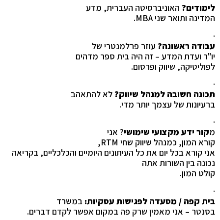
לימודים?
האוניברסיטה העברית, מדע
המדינה ותואר שני
MBA
.
·
עבודה ראשונה?
עוזר פרלמנטרי של
יו"ר ועדת המדע – זה היה בית ספר מדהים
לפוליטיקה, שיווק ופרסום.
·
תכונה חשובה למנהל שיווק?
לא להתאהב
ברעיונות של עצמך יותר מדי.
·
מ
קור ידע מקצועי שימושי
? אני
קורא המון, כמנהל שיווק שחי
RTM
,
אני קורא בכל יום את כל העיתונים היומיים והכלכליים, בקריאה
נכונה בין השורות אתה
קולט המון.
·
בית קפה / מסעדה לפגישות עסקיות:
במשרד
בסנטר – אני מאמין שרק פה במקום אפשר לקדם דברים.