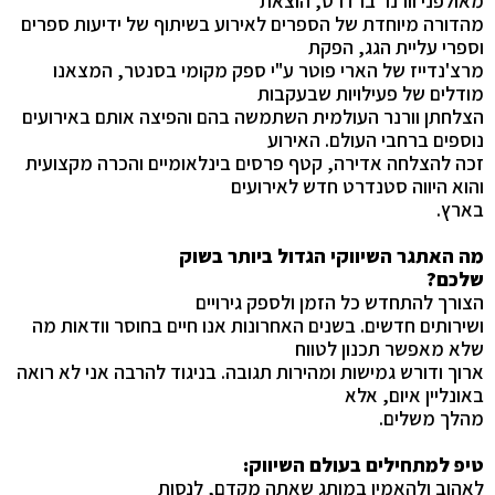
מאולפני וורנר ברדרס, הוצאת
מהדורה מיוחדת של הספרים לאירוע בשיתוף של ידיעות ספרים
וספרי עליית הגג, הפקת
מרצ'נדייז של הארי פוטר ע"י ספק מקומי בסנטר, המצאנו
מודלים של פעילויות שבעקבות
הצלחתן וורנר העולמית השתמשה בהם והפיצה אותם באירועים
נוספים ברחבי העולם. האירוע
זכה להצלחה אדירה, קטף פרסים בינלאומיים והכרה מקצועית
והוא היווה סטנדרט חדש לאירועים
בארץ.
מה האתגר השיווקי הגדול ביותר בשוק
שלכם?
הצורך להתחדש כל הזמן ולספק גירויים
ושירותים חדשים. בשנים האחרונות אנו חיים בחוסר וודאות מה
שלא מאפשר תכנון לטווח
ארוך ודורש גמישות ומהירות תגובה. בניגוד להרבה אני לא רואה
באונליין איום, אלא
מהלך משלים.
טיפ למתחילים בעולם השיווק:
לאהוב ולהאמין במותג שאתה מקדם, לנסות