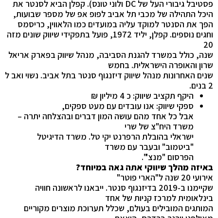
פסטיבל גיבורי העל של
DC
ולוני טונס). קפלן הביא לסנטר את
היכל התהילה של מכבי תל אביב לפופ אפ של מספר שבועות,
הפך את הסנטר למוקד עליה במועדים כמו הלאווין, כריסמס
וחגים נוספים.
קפלן, יליד 1972, פועל בתפקידי שיווק שונים מזה
20
שנה, כולל במשרד להגנת הסביבה, מנהל שיווק בפארק אריאל
שרון והאופרה הישראלית. בחמש
שנים האחרונות מנהל שיווק דיזנגוף סנטר בתל אביב. נשוי ואב ל
2 בנים.
היקף תקציב שיווק: כ 4 מיליון ₪
ספקי שיווק: אנו עובדים עם מעט ספקים,
אבל כל אחד מהם עושה המון דברים ובהצלחה יתרה –
משרד היח"צ של שרי
ישראלי בהובלת הרפרנט יקי טל. משרד הדיגיטל
"ביטמוב" ובעבר עם משרד
הפרסום "מנצ'".
באיזה מהלך שיווקי אתה גאה במיוחד?
אירועי 20 שנה ל"הארי פוטר"
שקיימנו ב-2019 בדיזנגוף סנטר. ייבאנו לראשונה חוויה
בינלאומית למרכז קניות של אחד
המותגים המובילים בעולם, שכלל תערוכת מוצרים מקוריים