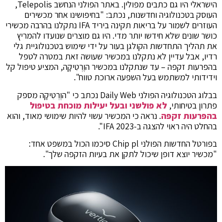
הישראלי היו גם כתבים מפולין. באתר הפולני הנחשב Telepolis,
העוסק בטכנולוגיה וחדשנות, נכתב: "בחיפושינו אחר מכשירים
העוזרים לשמור על בריאות תקינה ביריד IFA נתקלנו בהרבה מכשירי
כושר שונים שלא חידשו יותר מדי. היו גם מוצרים שנועדו להמריץ
את תהליך התחדשות הקולגן בעור על ידי שימוש בטכנולוגיית גלי
רדיו, אבל עדיין לא נתקלנו במכשיר שעושה זאת במטרה לטפל
בהפרעות זקפה – עד שנתקלנו במכשיר הוֶרְטִיקָה, המציע טיפול קל
וידידותי למשתמש בעל השפעה ארוכת טווח".
בבלוג הטכנולוגיה הפולני Daily Web נכתב כי "הוֶרְטִיקָה מספק
פתרון בטיחותי,
לא פולשני ובעל יעילות מוכחת בטיפול
בהפרעות זקפה
. נראה כי המכשיר עשוי להיות שימושי מאוד, והוא
בהחלט היה ראוי להצגה ב-2023 IFA".
בפורטל החדשות הפולני Chip pl סיכמו הכול במשפט אחד:
"מכשיר יוצא דופן שיכול לתקן את בעיות הזקפה שלך".