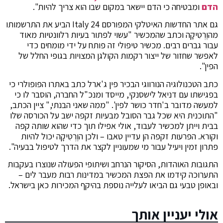
הדם
ומבטיחה כי הדם יישאר במקום שבו הוא צריך להיות".
גם אתר החדשות האיטלקי המפורסם Italy 24 הביע את התרשמותו
מהוֶרְטִיקָה וכתב שהמכשיר "עשוי לפתור בעיות רלוונטיות מאוד
עבור גברים רבים. מכשיר טיפולי זה פותח על ידי מומחים כדי
לאפשר שחזור של ייצור רקמות הקולגן המצויות בגופי החלל של
הפין".
כתב הטכנולוגיה הנורווגי הבכיר פין ג'ארל כתב באתרו הפופולרי כי
בפגישתו עם דניאל לישסנקי, מייסד ומנכ"ל החברה, הוסבר לו כי
למעשה מדובר ב'חדר כושר לפין'. "ממה שאני הבנתי," ציין הכתב,
"התוכנית היא שכל גבר הסובל מבעיות זקפה ישב על הכורסה שלו
בבית וייתן למכשיר לעבוד, אולי אפילו תוך כדי שהוא שותה קפה
וקורא. הפרעות זקפה הן עדיין טאבו – ולכן הוֶרְטִיקָה יכול להיות
פתרון זמין ויעיל עבור מי שמעוניין לקצר את הדרך לטיפול בבעיה".
התגובות האוהדות, הסיקור הנרחב ושיתופי הפעולה שנוצרו בעקבות
התערוכה קידמו את הפצת המכשיר במדינות רבות מעבר לים –
ובאופן טבעי גם הביאו לעלייה נוספת בהיקף המכירות כאן בישראל.
אולי יעניין אותך