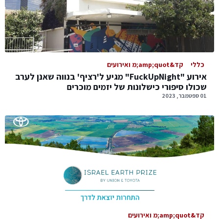
כללי
קד&amp;quot;מ ואירועים
אירוע "FuckUpNight" מגיע ל'רציף' בנווה שאנן לערב
שכולו סיפורי כישלונות של יזמים מוכרים
01 ספטמבר, 2023
קד&amp;quot;מ ואירועים