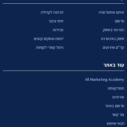
מיתוג ואסטרטגיה
תרומה לקהילה
פרסום
יחסי ציבור
המי ומי בשיווק
מכירות
שיווק באינטרנט
יזמות ועסקים קטנים
קד"ם ואירועים
ניהול קשרי לקוחות
עוד באתר
All Marketing Academy
הפודקאסט
אודותינו
פרסום באתר
צור קשר
תנאי שימוש