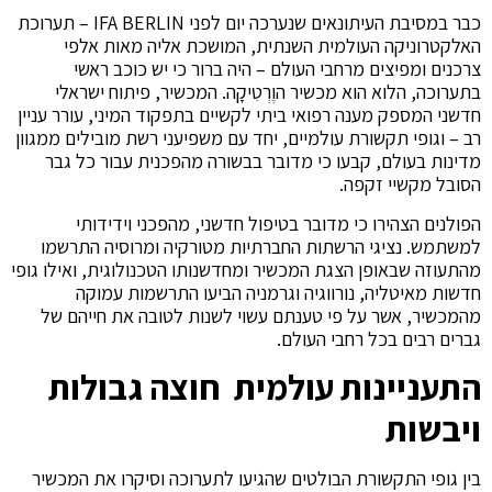
כבר במסיבת העיתונאים שנערכה יום לפני IFA BERLIN – תערוכת
האלקטרוניקה העולמית השנתית, המושכת אליה מאות אלפי
צרכנים ומפיצים מרחבי העולם – היה ברור כי יש כוכב ראשי
בתערוכה, הלוא הוא מכשיר הוֶרְטִיקָה. המכשיר, פיתוח ישראלי
חדשני המספק מענה רפואי ביתי לקשיים בתפקוד המיני, עורר עניין
רב – וגופי תקשורת עולמיים, יחד עם משפיעני רשת מובילים ממגוון
מדינות בעולם, קבעו כי מדובר בבשורה מהפכנית עבור כל גבר
הסובל מקשיי זקפה.
הפולנים הצהירו כי מדובר בטיפול חדשני, מהפכני וידידותי
למשתמש. נציגי הרשתות החברתיות מטורקיה ומרוסיה התרשמו
מהתעוזה שבאופן הצגת המכשיר ומחדשנותו הטכנולוגית, ואילו גופי
חדשות מאיטליה, נורווגיה וגרמניה הביעו התרשמות עמוקה
מהמכשיר, אשר על פי טענתם עשוי לשנות לטובה את חייהם של
גברים רבים בכל רחבי העולם.
התעניינות עולמית חוצה גבולות
ויבשות
בין גופי התקשורת הבולטים שהגיעו לתערוכה וסיקרו את המכשיר