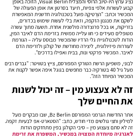
נציג ערוץ היו-טיוב הרוסי והמצליח Visual Berlin, הזוכה באופן
קבוע לעשרות אלפי צפיות, תיעד בסרטון את אופן הפעולה של
המכשיר וכתב: "הוֶרְטִיקָה פועל בטכנולוגיה חדשנית המאפשרת
לשקם את מנגנון הזקפה, וזאת בלי לעשות שימוש בכדורים,
בזריקות, או בכל פרוצדורה פולשנית אחרת. תשעה מתוך עשרה
מטופלים מעידים כי חוו עלייה ממשית בזרימת הדם לאיבר המין,
הודות לטכנולוגיית גלי הרדיו שהמכשיר מבוסס עליה – הגורמת
לעוררות פיזיולוגית, ליצירה מחודשת של קולגן ולזרימת הדם
לאיבר. המכשיר פרקטי ונוח, בבית ואפילו בדרכים".
לבוני, משפיען הרשת הטורקי המפורסם, צייץ בטוויטר: "גברים רבים
מעל גיל 40 בטורקיה כבר מחפשים בגוגל איפה אפשר לקנות את
המכשיר המיוחד הזה".
זה לא צעצוע מין – זה יכול לשנות
את החיים שלך
אתר החדשות הגרמני המפורסם Bz Berlin, שבו מבקרים מעל
למיליון וחצי גולשים מדי חודש, כתב: "הסטארט-אפ לבעיות זקפה.
זה לא סתם צעצוע מין – סיבי הקולגן בפין מתחזקים הודות
לאנרגיה מיוחדת המצויה במכשיר, המשפרת את זרימת