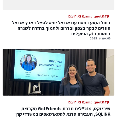
קד&amp;quot;מ ואירועים
בחול המועד פסח עם ישראל יוצא לטייל בארץ ישראל –
חוזרים לבקר בצפון ובדרום ולתמוך בחזרה לשגרה
בחסות בנק הפועלים
05 אפריל, 2025
קד&amp;quot;מ ואירועים
שירי וקס, מנכ"לית חברת GotFriends מקבוצת
SQLINK, העבירה סדנא לסטארטאפים במשרדי קרן