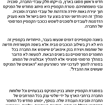
חדש
וראשון מסוגו בארץ, בו ייקחו חלק עובדי החברה, סוכניה
ובני משפחותיהם. מטרת הקמפיין היא מיתוג מחודש של הפניקס
תוך יצירת גאוות יחידה והזדהות של עובדי החברה וסוכניה.
מהלך זה הינו חדשני וטרם בוצע עד היום בישראל והוא מעניק
הזדמנות לעובדים ולסוכנים לשמש ככוכבי הקמפיין הפרסומי
של החברה.
בשונה מקמפיינים דומים שנעשו בעבר, הייחודיות בקמפיין זה
היא לא רק בשילוב הכוכבים מבית אלא בשפה תקשורתית חדשה
של שותפות ויצירת בנק אימאג'ים שישמש את החברה בכל
החומרים הפרסומיים גם בשנים הבאות. למעשה לא מדובר
במהלך פרסומי ספציפי אלא לתהליך אבולוציה של המותג
במטרה להפוך לעדכני יותר כשהרעיון
הוא "האנשים של הפניקס
שעושים את ההבדל".
במסגרת הקמפיין ימותג בניין הפניקס בגבעתיים וכל שלוחות
החברה ברחבי הארץ על ידי
שלטי ענק בכל המרחבים של
החברה וסביבת העבודה שלה. בנוסף, ימותג מחדש כל החומר