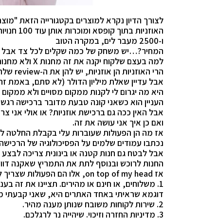
לצורך הדיון נקרא למוצרים בקטגורייה הזאת "מוצר
האוזניות בתוך קופסא ומוכרות אותן עוד 100 חנויות בישראל
ו-2500 מעבר לים, במקרה הטוב
המחיר?…יש משחק של כמה שקלים לכל צד אבל א
למה בעצם שלקוח יקנה את זה מחנות X ולא מחנות Y?
הרי האוזניות הן אוזניות, יש להן את ה-review שלהן ובטח כמה עשו להן unboxing.
אבל עדיין שאלת מיליון הדולר (לא סתם, באמת זה יכ
היא מה יגרום לי לקנות ממקום מסויים ולא ממקום
העניין הוא כשאני קונה טבעת מדובר ברכישה רגשי
אבל האין ככה גם ברכישת אוזניות? או אולי אני צ
ואם כן איך אני עושה את זה.
אז מה הן הפעולות שעוברות עלי בקבלת החלטה ל
נכתבו עמודים שלמים על הפסיכולוגיה של הרכישה ו
אבל לבטח גם חנות קטנה או בינונית צריכה לבצע 
החנות לרוכש ובנוסף לתת את התמריץ שאקנה דוו
אז on top of my head, אלו הם הפעולות שצריך לעשות:
1. משלוחים, או חינם או מהירים. תציינו את זה בענק, אנשים שונאים הפתעות.
דוגמא שראיתי באחד האתרים היא, שאני קבעתי מ
2. שירות לקוחות משובח שנותן מענה מהיר.
3. מדיניות החזרה וזיכוי. שיהייה נר לרגלכם.