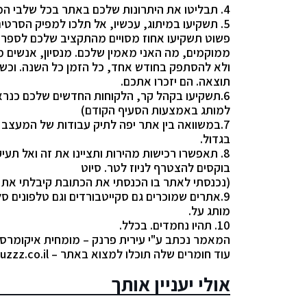
4. תבליטו את היתרונות שלכם באתר בכל שלבי המכירה.
5. תשקיעו במיתוג, עכשיו, אל תלכו למפיק הסרטים של קוקה קולה
פשוט תשקיעו אחוז מסויים מהתקציב שלכם לספר 
ממוקמים, מה האני מאמין שלכם. מנסיון, אנשים מ
ולא להסתפק בחודש אחד, כל הזמן כל השנה. וכשירצ
תוצאה. הם יזכרו אתכם.
6.תשקיעו בקהל קר, הלקוחות החדשים שלכם כנרא
למותג באמצעות הסעיף הקודם)
7.במשוואה בין אתר יפה לתיק עבודות של המעצב 
בגדול.
8. תאפשרו רכישות מהירות ותציינו את זה ואל תעיק
בוקסים להצטרף לניוז לטר. סיוט
(נכנסתי לאתר בו הכנסתי את הכתובת קיבלתי את ה
9.אתרים שמוכרים גם סקייטבורדים וגם טלפונים
מותג על.
10. תהיו נחמדים. בכלל.
המאמר נכתב ע"י
עירית פרנק – מומחית איקומרס,
עוד חומרים שלה תוכלו למצוא באתר –
uzzz.co.il
אולי יעניין אותך