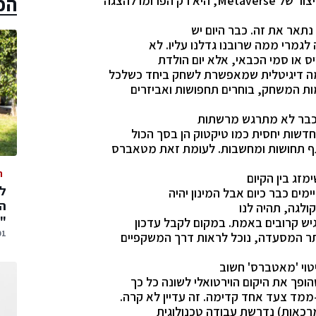
הכ
צור של
Metaverse
, היא רק הפרומו להצגה
תאר את זה. כבר היום יש
לגמרי ממה שרובנו גדלנו עליו. לא
ס או סמי הכבאי, אלא יום הולדת
מה דיגיטלית שמאפשרת לשחק ביחד כשלכל
ת המשחק, בוחרים תחפושות ואביזרים
 כבר לא מתרגש מרשתות
שתף תחושות ומחשבות. לעומת זאת מטאברס
ה
ימזג בין הקיום
ימים כבר כיום אבל המינון יהיה
המ
ולגה, תהיה לנו
"
יש קרובים באמת. במקום לקבל עדכון
01 אוגוסט,
ר המסעדה, נוכל לראות דרך המשקפיים
טוי 'מאטברס' חשוב
ופך את היקום הוירטואלי לשונה כל כך
ממד צעד אחד קדימה. זה עדיין לא קרה.
מרכאות) נדרשת עבודה טכנולוגית