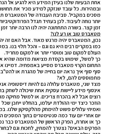
אחת הבעיות שלנו בעידן המידע היא להגיע אל הנתו
ובמהירות. כל עובד שנזקק למידע מכיר את תחוש
מסכים במקביל. סביבת העבודה של המטאברס תאפ
יותר נוחה לעיבוד. לכן בעתיד תגדל הפרודוקטיביות
זמן קצר. בשורה התחתונה יהיה לנו הרבה יותר זמן 
מטאברס טוב או רע לנו?
נכון, המטאברס יהיה מרגש מאוד. אבל האם זה יהי
כמו במקרים רבים היא גם וגם – והכל תלוי בנו. ב
העולם למקום טוב ומוסרי יותר או למקום מחריד.
כך למשל, שימוש בקסדת מציאות מדומה שהיא אח
התחום הקרוי מטאברס מסייע באמפתיה. דמיינו א
סוף סוף איך נראה יום בחייה של מהגרת או להט"ב
מתמוססים להם, לא?
מצד שני, מטאברס עלולה גם להיות דיסטופיה אנ
אינסוף מידע ליישות עסקית אחת שיכולה לשחק ברא
רוצים אבל לא בהכרח צריכים. או למשל מחיקה מו
הוזכר כיצד ימי ההולדת יעלמו, בהחלט ייתכן שכל 
ואמיתי עלולים פשוט להימחק מהלקסיקון שלנו. במ
יום אחרי יום עוד כמה סנטימטרים בתוך המסכים הוי
כך או אחרת, הפרק הראשון של המטאברס כבר נכתב 
הפרקים הבאים? נצטרך להמתין, לחכות וגם לבחור 