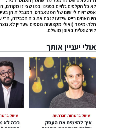
הזה. עולם ששונה מכל מה שהמין האנושי הכיר.
לא כל הקלפים גלויים בפנינו. כמו שציינו מקודם, ה
אפשרויות ליישום של המטאברס. המגבלות הן בעיקר 
היו האחים רייט שידעו לנצח את כוח הכבידה, הרי ש
תלת-מימד (ואולי מקצועות נוספים שעדיין לא נוצרו
לוירטואלית באופן מושלם.
אולי יעניין אותך
שיווק ברשתות חברתיות
שיווק ברשת
איך להצמיח את העסק
ככה לא מע