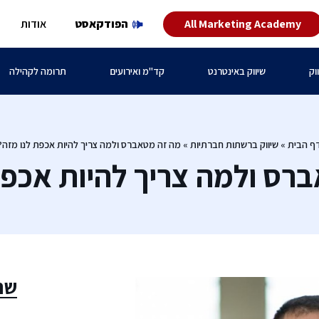
All Marketing Academy
הפודקאסט
אודות
וק
שיווק באינטרנט
קד"מ ואירועים
תרומה לקהילה
ף הבית
»
שיווק ברשתות חברתיות
»
מה זה מטאברס ולמה צריך להיות אכפת לנו מזה?
רס ולמה צריך להיות אכפת
שת