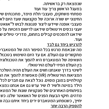
שנמצאת רק בראשיתה.
במעגל הראשון צריך עוד ועוד
מפתחי משחקים, מעצבי תלת מימד, מתכנתים שיוד
החיצוני יש שורה ארוכה של מקצועות שעד היום לא 
מעצבי אופנה שיידעו ליצור סגנונות לבוש ל"אוואט
יועצי נכסים וירטואלים שידאגו לרישום הזכויות על כל
שידאגו להסכמים קבילים בתחום, מדריכי טיולים שיכ
ועוד.
להרגיש ביחד גם לבד
מה שבאמת מרגש בכל הסיפור הזה של המטאברס ז
מתקשרים עם העולם. אם עד היום השימוש בטכנולוגיה
השאיפה של המטאברס היא להפוך את הטכנולוגיה 
בין העולם הפיזי לעולם הוירטואלי.
לשינוי בדרך שאנחנו חווים את העולם תהיה השלכה
המציאות הוירטואלית (
VR
) מאפשרת להפוך את החי
קהילתיים במובן מסוים. נוכל לצאת עם חברים לכל
הילד במיטה ולשיר לו שיר ערש גם אם אנחנו נמצא
בפיתוחים האחרונים של פונקציות שונות של המטא
מדהים. חיקוי הבעות הפנים של האוואטר שלנו. כשאנ
יחייך, כשנופתע המטאברס ירים ביחד איתנו גבה וכ
להספיק הרבה יותר