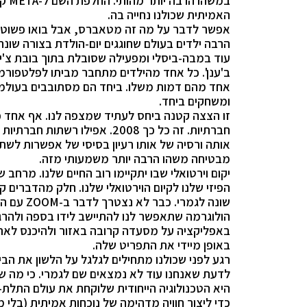
במשהו הרבה יותר מהותי. החלפת השם ל-
META
קי
האמיתית שכולנו נחייה בה.
אפשר לדבר על מה זה מטאברס, אבל בואו פשוט נ
הרבה ילדים בעולם שחוגגים יום-הולדת בצורה שונה 
עוד במבה-ביסלי ומפעילה שסובלת בתוך בובת צ'יי
ב'ענן'. כל אחד מהילדים מתחבר מביתו לפלטפור
אחד מהם דמות משלו. ביחד הם מסתובבים בעולמו
ומשחקים ביחד.
זו הצצה קטנה ביחס לעתיד שמצפה לנו. אף אחד
חברתיות. זה כל כך 2008. אפילו רשתות חברתיות חדשות יחסית כמו טיקטוק הן בסך הכול
אותה ורסיה של אותו רעיון בסיסי של אפשרות ל
מבטיחה משהו הרבה יותר משמעותי מזה.
יקום וירטואלי שבו יתקיימו רוב החיים שלנו. מרחב ש
הפיזי שלנו לקיום הוירטואלי שלנו. חלק מהדברים קי
שונה לגמרי. כבר לא נצטרך לדבר ב-
ZOOM
עם הק
הולוגרמה שתאפשר לנו להתיישב לידו בספה ולהרג
באפליקציה על מסעדה קרובה באזור ולהיכנס לאת
באופן מיידי את התפריט שלה.
רגע לפני שכולנו מתחילים לגלגל על הלשון את הבי
לדעת שאנחנו עוד לא נמצאים שם לגמרי. כי מה שה
היא הטכנולוגיה הייחודית שלוקחת את עולם התלת-
כדי ליצור חוויה מדהימה של נוכחות אמיתית (בלי 