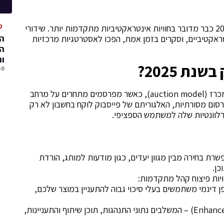
מ
הוידאו ממשיך להיות פורמט התוכן המוביל, אך ב-2025 כבר מדובר בחוויות אינטראקטיביות מתקדמות יותר. שידורי
המ
טראקטיביים, וסקרים בזמן אמת, הפכו לאסטרטגיות מרכזיות
המ
ו
ת 2025?
30 יולי, 
מערכת הפרסום של פייסבוק פועלת על בסיס מודל מכרז (auction model), כאשר מפרסמים מתחרים על מרחב
ם מסורתיות, האלגוריתם של פייסבוק לוקח בחשבון לא רק
רלוונטיות שלה למשתמש הספציפי.
ת בחירה מבין מגוון יעדים, כגון מודעות למותג, הורדת
כן.
 מזהה באופן דינמי משתמשים בעלי סיכוי גבוה להתעניין במוצר שלכם,
קהלים דומים משופרים (Enhanced Lookalikes) – המשלבים נתוני התנהגות, תוכן שיתוף והתעניינות,