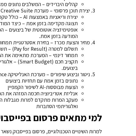
קהלים היברידים – המשלבים נתונים ממק
יצירת תוכן פרסומי – מערכת Meta Creative Suite מאפשרת:
יצירת וריאציות באמצעות AI – כולל טקסטים, תמונות ווידאו מותאמים אישית.
תצוגה מקדימה בזמן אמת – כיצד המודע
אופטימיזציה אוטומטית של ביצועים – ה
המודעה בזמן אמת.
מחיר והצעת מכרז – בחירת אסטרטגיית תמחור
תשלום למטרה (Pay for Result) – תשלום רק עבור המרות שהוגדרו מראש.
תמחור דינמי – המערכת מתאימה את הה
תקציב חכם (t
ביצועים.
ניטור וביצוע שיפורים – מערכת האנליטיקה Meta Business Intelligence מספקת:
נתונים בזמן אמת עם תחזיות ביצועים
הצעות מבוססות-AI לשיפור הקמפיין
אנליזת אטריביוציה חכמה המזהה את הא
ואלגוריתמי הסתברות
למי מתאים פרסום בפייסבוק בש
למרות השינויים הטכנולוגיים, פרסום בפייסבוק נשאר 