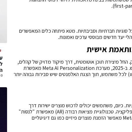
יע עמדה על סוגיות חברתיות וסביבתיות. מטא פיתחה כלים המאפשרים
לי יעד חדשים מבוססי ערכים ואמונות.
מותאמת אישית
ע
עס
 החל מיצירת תוכן אוטומטית, דרך מיקוד מדויק של קהלים,
ל
ועד להתאמה אישית של המודעות עצמן לכל משתמש. ב-2025, מערכת Meta AI Personalization מאפשרת
הג
) לכל משתמש, תוך הצגת האלמנטים שיש סבירות גבוהה יותר
30 יולי, 
ות. כיום, משתמשים יכולים לרכוש מוצרים ישירות דרך
פייסבוק, אינסטגרם וWhatsApp מבלי לעזוב את האפליקציה. טכנולוגיית מציאות רבודה (AR) מאפשרת "לנסות"
מוצרים באופן וירטואלי לפני הרכישה, ממשק Meta Shop מאפשר הזמנת מוצרים פיזיים כמו גם דיגיטליים