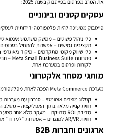
את המרב מפרסום בפייסבוק בשנת 2025:
עסקים קטנים ובינוניים
פייסבוק ממשיכה להיות פלטפורמה ידידותית לעסקים ק
כלי ניהול פשוטים – ממשק משתמש אינטואיטיבי
תקציבים גמישים – אפשרות להתחיל בסכומים 
כלי שיווק מקומי מתקדמים – מיקוד גיאוגרפי ב
פתרונות e
לקוחות ופרסום במערכת אחת
מותגי מסחר אלקטרוני
מערכת Meta Commerce הפכה לאחת מפלטפורמות המסחר האלקטרוני המובילות בעולם, עם:
קטלוג מוצרים אוטומטי – סנכרון עם מערכות מ
חווית קנייה מלאה בתוך האפליקציה – משלב ה
מדידת ROI מדויקת – מעקב מלא אחר מסע הלקוח מהצפייה במודעה ועד לרכישה
חוויות AR/VR למוצרים – אפשרות "למדוד" או "לנסות" מוצרים וירטואלית
ארגונים וחברות B2B