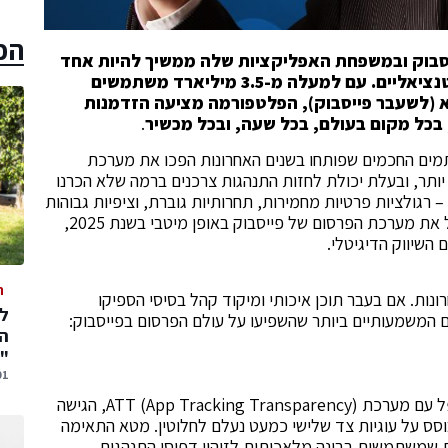
הכ
יטלי של 2025, פרסום בפייסבוק ובמשפחת האפליקציות שלה ממשיך להיות אחד
הכלים האפקטיביים ביותר להגעה ללקוחות פוטנציאליים. עם למעלה מ-3.5 מיליארד משתמשים
 (לשעבר פייסבוק), הפלטפורמה מציעה הזדמנות
בכל מקום בעולם, בכל שעה, ובכל מכשיר
.
תמים החכמים שפותחו בשנים האחרונות הפכו את מערכת
ותר, ובעלת יכולת לחזות התנהגות צרכנים ברמה שלא הכרנו
 רגולציות פרטיות מחמירות, תחרותיות גוברת, וציפיות גבוהות
יותר מצד הצרכנים. במאמר זה נסקור כיצד ניתן לנצל את מערכת הפרסום של פייסבוק באופן מיטבי בשנת 2025,
השיווק הדיגיטלי.
ה
ות. אם בעבר תוכן איכותי ומיקוד קהל בסיסי הספיקו
ים המשמעותיים ביותר שהשפיעו על עולם הפרסום בפייסבוק:
המ
"
01 אוגוסט,
מאז יישום תקנות GDPR, CCPA והשינויים שהוביל אפל עם מערכת ATT (App Tracking Transparency), הגישה
צטמצמה. ב-2025, פרסום המבוסס על עוגיות צד שלישי כמעט נעלם לחלוטין. מטא התאימה
שמשתמשות בבינה מלאכותית לזיהוי דפוסי התנהגות