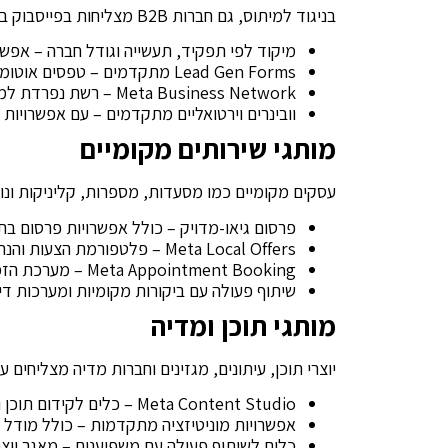
בניגוד למיתוס, גם חברות B2B מצליחות בפייסבוק ב-2025, בזכות:
מיקוד לפי תפקיד, תעשייה וגודל חברה – אפשר
Lead Gen Forms מתקדמים – טפסים אוטומטיים הנטמעים ישירות ב-CRM
Meta Business Network – רשת נפרדת למקצוענים בתוך אקוסיסטם מטא
וובינרים וירטואליים מתקדמים – עם אפשרויו
מותגי שירותים מקומיים
עסקים מקומיים כמו מסעדות, מספרות, קליניקות ונותנ
פרסום גיאו-מדויק – כולל אפשרויות פרסום בת
Meta Local Offers – פלטפורמת הצעות והנחות מקומיות משולבת
Meta Appointment Booking – מערכת הזמנת תורים מובנית
שיתוף פעולה עם ביקורות מקומיות ומערכות דיר
מותגי תוכן ומדיה
יוצרי תוכן, עיתונים, מגזינים וחברות מדיה מצליחים ע
Meta Content Studio – כלים לקידום תוכן והרחבת קהל
אפשרויות מוניטיזציה מתקדמות – כולל מודל מנ
כלים לשיתוף פעולה עם משפיענים – מאגר יוצ