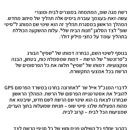
רשת מגה שופ, המתמחה במוצרים לבית ומוצרי
עשה-זאת-בעצמך עוברת בימים אלה תהליך של מיתוג מחדש.
המהלך הראשון במסגרת תהליך זה הוא שינוי שם המותג ל"סיטי
שופ" לצד הסלוגן "חנות הבית שלי". עלות ההשקעה הכוללת
בתהליך עומד על כחצי מיליון דולר.
בנוסף לשינוי השם, נבחרה דמותו של "שפיץ" הבורג
כ"פרזנטור" של הרשת – דמות שמסמלת כוח, בטחון, הבנה
ומקצועיות. דמותו של "שפיץ" תלווה את כל הפרסומים של
הרשת בכל אמצעי התקשורת.
לדברי המנכ"ל אייל שר "לאחרונה בחרנו במשרד הפרסום
GPS
להוביל את אסטרטגיית הפרסום של הרשת. המהלך הראשון
שבחרנו לצאת בו הוא שינוי שם הרשת לשם חדש, שיבטא את
מהות הפעילות שלנו: סיטי שופ – חנויות שפועלות בתוך הערים,
שמציעות הכל לבית – קרוב לבית.
בקרוב יוחלף כל השילוט פנים וחוץ של כל סניפי הרשת לצד