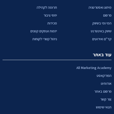
מיתוג ואסטרטגיה
תרומה לקהילה
פרסום
יחסי ציבור
המי ומי בשיווק
מכירות
שיווק באינטרנט
יזמות ועסקים קטנים
קד"ם ואירועים
ניהול קשרי לקוחות
עוד באתר
All Marketing Academy
הפודקאסט
אודותינו
פרסום באתר
צור קשר
תנאי שימוש