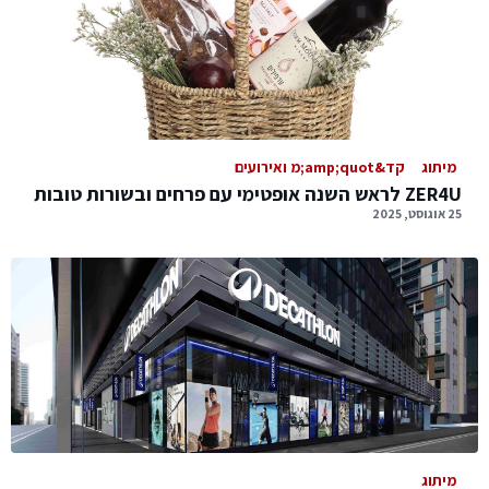
מיתוג
קד&amp;quot;מ ואירועים
ZER4U לראש השנה אופטימי עם פרחים ובשורות טובות
25 אוגוסט, 2025
מיתוג