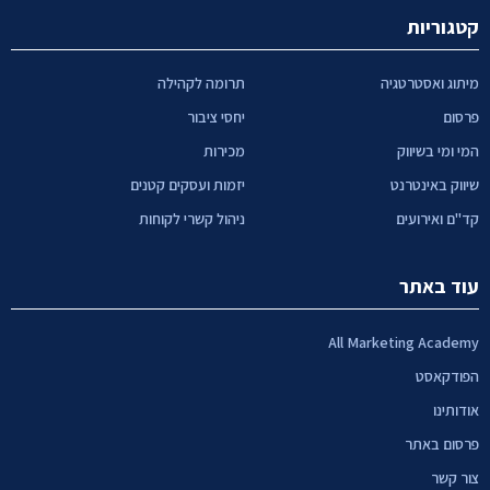
קטגוריות
מיתוג ואסטרטגיה
תרומה לקהילה
פרסום
יחסי ציבור
המי ומי בשיווק
מכירות
שיווק באינטרנט
יזמות ועסקים קטנים
קד"ם ואירועים
ניהול קשרי לקוחות
עוד באתר
All Marketing Academy
הפודקאסט
אודותינו
פרסום באתר
צור קשר